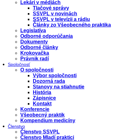
Lekári v médiách
Tlačové správy
SSVPL v novinách
SSVPL v televízii a rádiu
Články zo Všeobecného praktika
Legislatíva
Odborné odporúčania
Dokumenty
Odborné články
Krokovačka
Právnik radí
Spoločnosť
O spoločnosti
Výbor spoločnosti
Dozorná rada
Stanovy na stiahnutie
História
Zápisnice
Kontakt
Konferencie
Všeobecný praktik
Kompendium medicíny
Členstvo
Členstvo SSVPL
Členstvo Mladí praktici