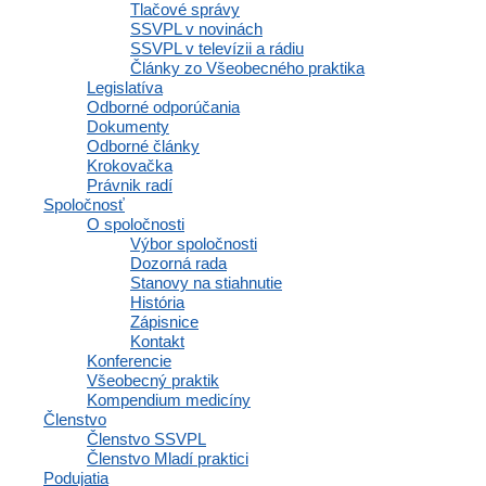
Tlačové správy
Polianky 5, 841 01 Bratislava
SSVPL v novinách
IČO: 35607131
SSVPL v televízii a rádiu
Články zo Všeobecného praktika
DIČ: 2020971502
Legislatíva
Odborné odporúčania
Dokumenty
Odborné články
Krokovačka
Členstvo
Právnik radí
Spoločnosť
O spoločnosti
Výbor spoločnosti
Dozorná rada
Osobné informácie a profil
Stanovy na stiahnutie
Výhody a zľavy
História
Vzdelávacie materiály a odborné zdroje
Zápisnice
Zápisnice a interné dokumenty spoločnosti
Kontakt
Komunikácia a správy
Konferencie
Inzercia abmulancií
Všeobecný praktik
Domovská stránka
Kompendium medicíny
Členstvo
Osobné informácie a profil
Členstvo SSVPL
Výhody a zľavy
Členstvo Mladí praktici
Vzdelávacie materiály a odborné zdroje
Podujatia
Zápisnice a interné dokumenty spoločnosti