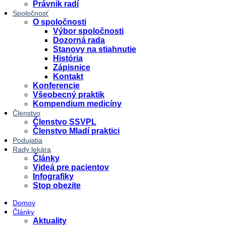
Právnik radí
Spoločnosť
O spoločnosti
Výbor spoločnosti
Dozorná rada
Stanovy na stiahnutie
História
Zápisnice
Kontakt
Konferencie
Všeobecný praktik
Kompendium medicíny
Členstvo
Členstvo SSVPL
Členstvo Mladí praktici
Podujatia
Rady lekára
Články
Videá pre pacientov
Infografiky
Stop obezite
Domov
Články
Aktuality