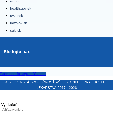
who.in
health.gov.sk
uvzsr.sk
udzs-sk.sk
sukl.sk
Sledujte nás
Facebook
Instagram
Youtube
© SLOVENSKÁ SPOLOČNOSŤ VŠEOBECNÉHO PRAKTICKÉHO
LEKÁRSTVA 2017 - 2026
Vyhľadať