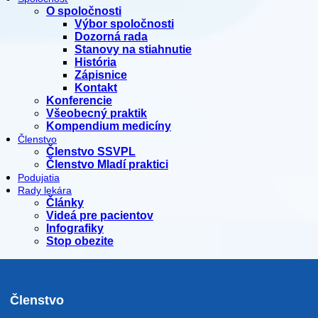
O spoločnosti
Výbor spoločnosti
Dozorná rada
Stanovy na stiahnutie
História
Zápisnice
Kontakt
Konferencie
Všeobecný praktik
Kompendium medicíny
Členstvo
Členstvo SSVPL
Členstvo Mladí praktici
Podujatia
Rady lekára
Články
Videá pre pacientov
Infografiky
Stop obezite
Členstvo