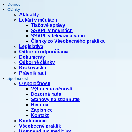
Domov
Články
Aktuality
Lekári v médiách
Tlačové správy
SSVPL v novinách
SSVPL v televízii a rádiu
Články zo Všeobecného praktika
Legislatíva
Odborné odporúčania
Dokumenty
Odborné články
Krokovačka
Právnik radí
Spoločnosť
O spoločnosti
Výbor spoločnosti
Dozorná rada
Stanovy na stiahnutie
História
Zápisnice
Kontakt
Konferencie
Všeobecný praktik
Kompendium medicíny