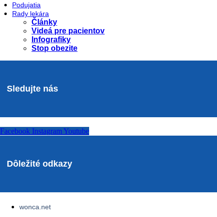
Podujatia
Rady lekára
Články
Videá pre pacientov
Infografiky
Stop obezite
Sledujte nás
Facebook
Instagram
Youtube
Dôležité odkazy
wonca.net