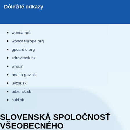
Dôležité odkazy
wonca.net
woncaeurope.org
gpcardio.org
zdravitask.sk
who.in
health.gov.sk
uvzsr.sk
udzs-sk.sk
sukl.sk
SLOVENSKÁ SPOLOČNOSŤ
VŠEOBECNÉHO