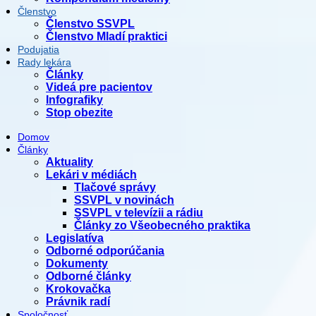
Členstvo
Členstvo SSVPL
Členstvo Mladí praktici
Podujatia
Rady lekára
Články
Videá pre pacientov
Infografiky
Stop obezite
Domov
Články
Aktuality
Lekári v médiách
Tlačové správy
SSVPL v novinách
SSVPL v televízii a rádiu
Články zo Všeobecného praktika
Legislatíva
Odborné odporúčania
Dokumenty
Odborné články
Krokovačka
Právnik radí
Spoločnosť