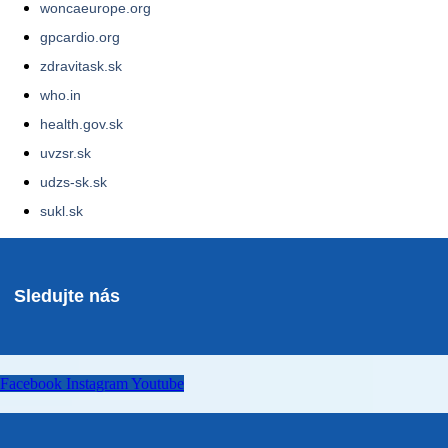
woncaeurope.org
gpcardio.org
zdravitask.sk
who.in
health.gov.sk
uvzsr.sk
udzs-sk.sk
sukl.sk
Sledujte nás
Facebook
Instagram
Youtube