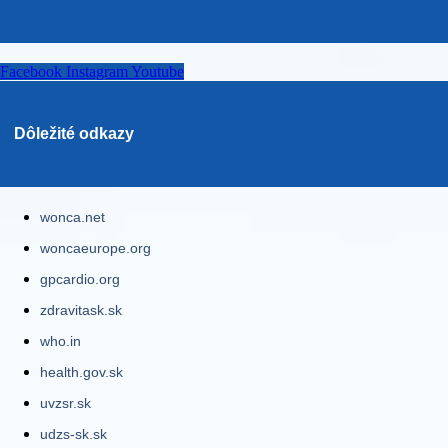
Facebook
Instagram
Youtube
Dôležité odkazy
wonca.net
woncaeurope.org
gpcardio.org
zdravitask.sk
who.in
health.gov.sk
uvzsr.sk
udzs-sk.sk