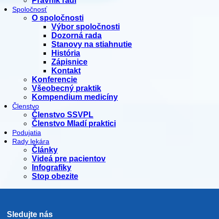
Právnik radí
Spoločnosť
O spoločnosti
Výbor spoločnosti
Dozorná rada
Stanovy na stiahnutie
História
Zápisnice
Kontakt
Konferencie
Všeobecný praktik
Kompendium medicíny
Členstvo
Členstvo SSVPL
Členstvo Mladí praktici
Podujatia
Rady lekára
Články
Videá pre pacientov
Infografiky
Stop obezite
Sledujte nás