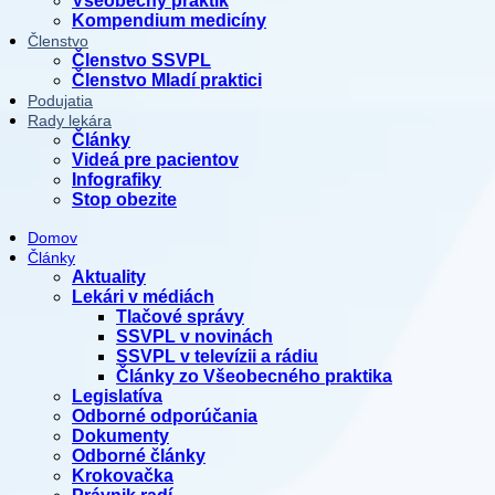
Všeobecný praktik
Kompendium medicíny
Členstvo
Členstvo SSVPL
Členstvo Mladí praktici
Podujatia
Rady lekára
Články
Videá pre pacientov
Infografiky
Stop obezite
Domov
Články
Aktuality
Lekári v médiách
Tlačové správy
SSVPL v novinách
SSVPL v televízii a rádiu
Články zo Všeobecného praktika
Legislatíva
Odborné odporúčania
Dokumenty
Odborné články
Krokovačka