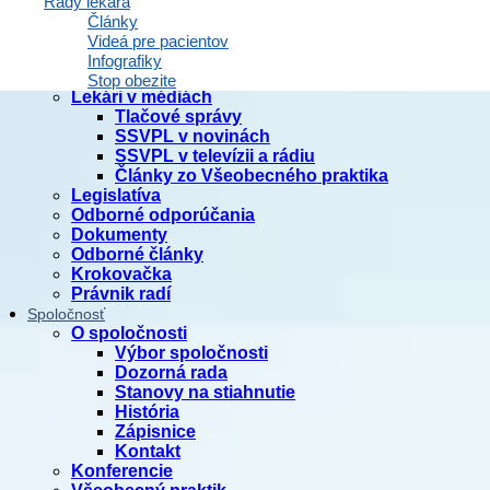
Rady lekára
Články
Domov
Videá pre pacientov
Články
Infografiky
Aktuality
Stop obezite
Lekári v médiách
Tlačové správy
SSVPL v novinách
SSVPL v televízii a rádiu
Články zo Všeobecného praktika
Legislatíva
Odborné odporúčania
Dokumenty
Odborné články
Krokovačka
Právnik radí
Spoločnosť
O spoločnosti
Výbor spoločnosti
Dozorná rada
Stanovy na stiahnutie
História
Zápisnice
Kontakt
Konferencie