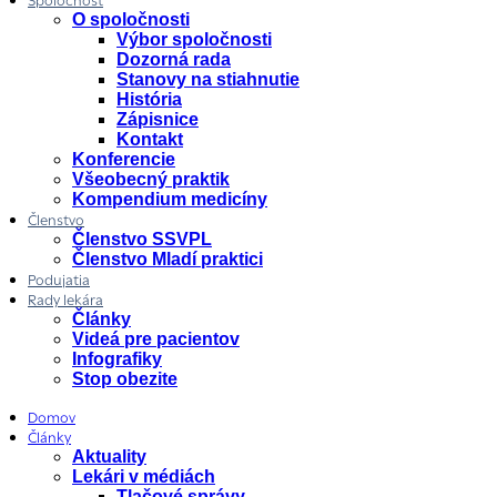
Spoločnosť
O spoločnosti
Výbor spoločnosti
Dozorná rada
Stanovy na stiahnutie
História
Zápisnice
Kontakt
Konferencie
Všeobecný praktik
Kompendium medicíny
Členstvo
Členstvo SSVPL
Členstvo Mladí praktici
Podujatia
Rady lekára
Články
Videá pre pacientov
Infografiky
Stop obezite
Domov
Články
Aktuality
Lekári v médiách
Tlačové správy