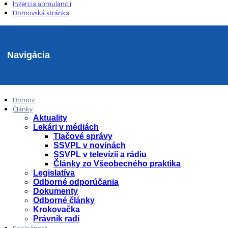
Inzercia abmulancií
Domovská stránka
Navigácia
Domov
Články
Aktuality
Lekári v médiách
Tlačové správy
SSVPL v novinách
SSVPL v televízii a rádiu
Články zo Všeobecného praktika
Legislatíva
Odborné odporúčania
Dokumenty
Odborné články
Krokovačka
Právnik radí