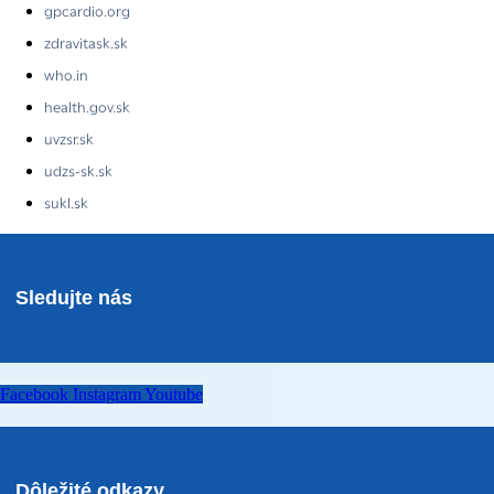
gpcardio.org
zdravitask.sk
who.in
health.gov.sk
uvzsr.sk
udzs-sk.sk
sukl.sk
Sledujte nás
Facebook
Instagram
Youtube
Dôležité odkazy