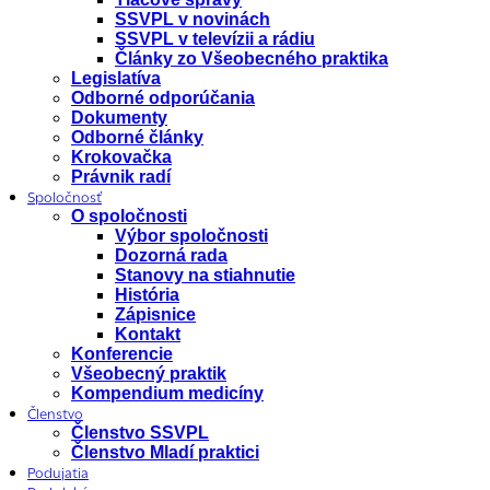
SSVPL v novinách
SSVPL v televízii a rádiu
Články zo Všeobecného praktika
Legislatíva
Odborné odporúčania
Dokumenty
Odborné články
Krokovačka
Právnik radí
Spoločnosť
O spoločnosti
Výbor spoločnosti
Dozorná rada
Stanovy na stiahnutie
História
Zápisnice
Kontakt
Konferencie
Všeobecný praktik
Kompendium medicíny
Členstvo
Členstvo SSVPL
Členstvo Mladí praktici
Podujatia