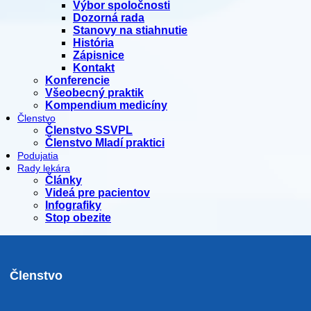
Výbor spoločnosti
Dozorná rada
Stanovy na stiahnutie
História
Zápisnice
Kontakt
Konferencie
Všeobecný praktik
Kompendium medicíny
Členstvo
Členstvo SSVPL
Členstvo Mladí praktici
Podujatia
Rady lekára
Články
Videá pre pacientov
Infografiky
Stop obezite
Členstvo