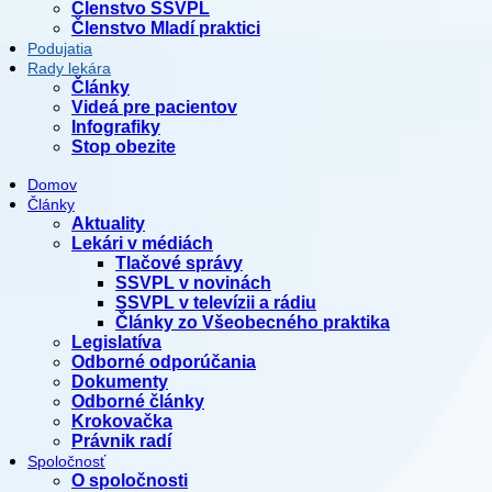
Členstvo SSVPL
Členstvo Mladí praktici
Podujatia
Rady lekára
Články
Videá pre pacientov
Infografiky
Stop obezite
Domov
Články
Aktuality
Lekári v médiách
Tlačové správy
SSVPL v novinách
SSVPL v televízii a rádiu
Články zo Všeobecného praktika
Legislatíva
Odborné odporúčania
Dokumenty
Odborné články
Krokovačka
Právnik radí
Spoločnosť
O spoločnosti