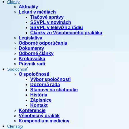
Články
Aktuality
Lekári v médiách
Tlačové správy
SSVPL v novinách
SSVPL v televízii a rádiu
Články zo Všeobecného praktika
Legislatíva
Odborné odporúčania
Dokumenty
Odborné články
Krokovačka
Právnik radí
Spoločnosť
O spoločnosti
Výbor spoločnosti
Dozorná rada
Stanovy na stiahnutie
História
Zápisnice
Kontakt
Konferencie
Všeobecný praktik
Kompendium medicíny
Členstvo