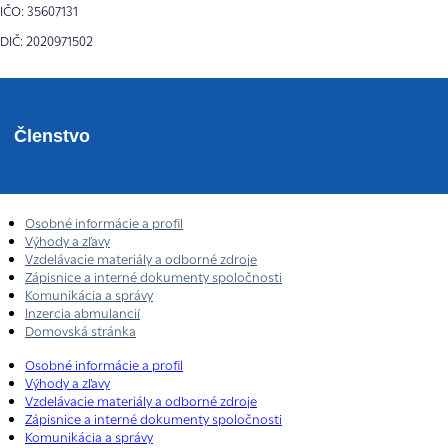
IČO: 35607131
DIČ: 2020971502
Členstvo
Osobné informácie a profil
Výhody a zľavy
Vzdelávacie materiály a odborné zdroje
Zápisnice a interné dokumenty spoločnosti
Komunikácia a správy
Inzercia abmulancií
Domovská stránka
Osobné informácie a profil
Výhody a zľavy
Vzdelávacie materiály a odborné zdroje
Zápisnice a interné dokumenty spoločnosti
Komunikácia a správy