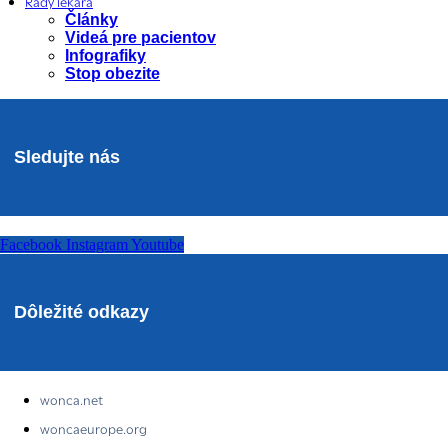
Rady lekára
Články
Videá pre pacientov
Infografiky
Stop obezite
Sledujte nás
Facebook
Instagram
Youtube
Dôležité odkazy
wonca.net
woncaeurope.org