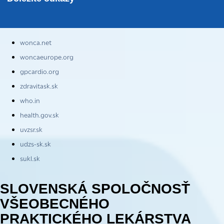
wonca.net
woncaeurope.org
gpcardio.org
zdravitask.sk
who.in
health.gov.sk
uvzsr.sk
udzs-sk.sk
sukl.sk
SLOVENSKÁ SPOLOČNOSŤ
VŠEOBECNÉHO
PRAKTICKÉHO LEKÁRSTVA