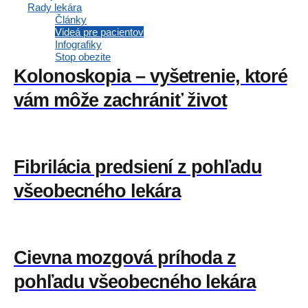
všeobecným lekárom
Rady lekára
Články
Videá pre pacientov
Infografiky
Stop obezite
Kolonoskopia – vyšetrenie, ktoré
vám môže zachrániť život
Fibrilácia predsiení z pohľadu
všeobecného lekára
Cievna mozgová príhoda z
pohľadu všeobecného lekára