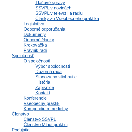
Tlačové správy
SSVPL v novinách
COVID-19 – odporúčania pre ľudí
SSVPL v televízii a rádiu
Články zo Všeobecného praktika
s pľúcnymi ochoreniami
Legislatíva
Odborné odporúčania
Dokumenty
Odborné články
Krokovačka
Príručka na stiahnutie ZDARMA TU.
Právnik radí
Spoločnosť
...
O spoločnosti
Výbor spoločnosti
Dozorná rada
Pľúcna embólia z pohľadu
Stanovy na stiahnutie
História
kardiológa
Zápisnice
Kontakt
Konferencie
Všeobecný praktik
Kompendium medicíny
Prevencia rakoviny hrubého
Členstvo
Členstvo SSVPL
čreva – spolupráca so
Členstvo Mladí praktici
Podujatia