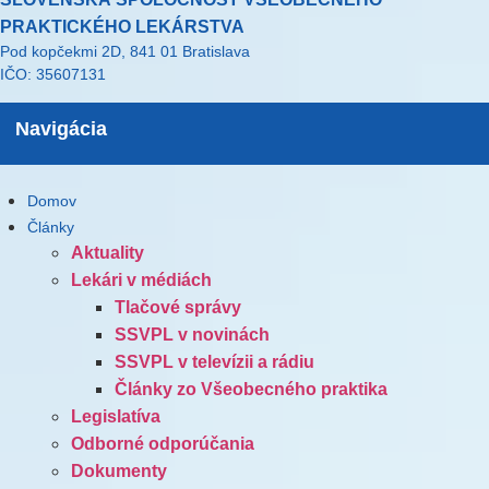
PRAKTICKÉHO LEKÁRSTVA
Pod kopčekmi 2D, 841 01 Bratislava
IČO: 35607131
Navigácia
Domov
Články
Aktuality
Lekári v médiách
Tlačové správy
SSVPL v novinách
SSVPL v televízii a rádiu
Články zo Všeobecného praktika
Legislatíva
Odborné odporúčania
Dokumenty