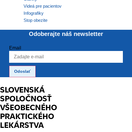
spolu poskytnúť skutočnú zmenu v kvalite a dostupnosti zdravotnej
Videá pre pacientov
starostlivosti. Robíme to nad rámec našej profesie, či organizácie a
Infografiky
to v čoraz zložitejších podmienkach, v ktorých tradičné vzťahy
„zhora nadol“ strácajú svoju platnosť.
Stop obezite
Odoberajte náš newsletter
Email
Odoslať
SLOVENSKÁ
SPOLOČNOSŤ
VŠEOBECNÉHO
PRAKTICKÉHO
LEKÁRSTVA