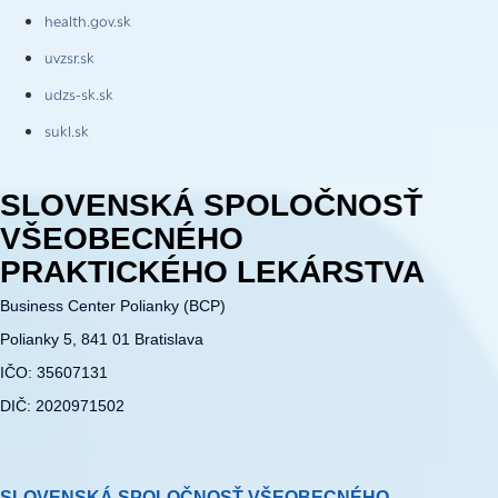
health.gov.sk
uvzsr.sk
udzs-sk.sk
sukl.sk
SLOVENSKÁ SPOLOČNOSŤ
VŠEOBECNÉHO
PRAKTICKÉHO LEKÁRSTVA
Business Center Polianky (BCP)
Polianky 5, 841 01 Bratislava
IČO: 35607131
DIČ: 2020971502
SLOVENSKÁ SPOLOČNOSŤ VŠEOBECNÉHO