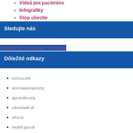
Videá pre pacientov
Infografiky
Stop obezite
Sledujte nás
Facebook
Instagram
Youtube
Dôležité odkazy
wonca.net
woncaeurope.org
gpcardio.org
zdravitask.sk
who.in
health.gov.sk