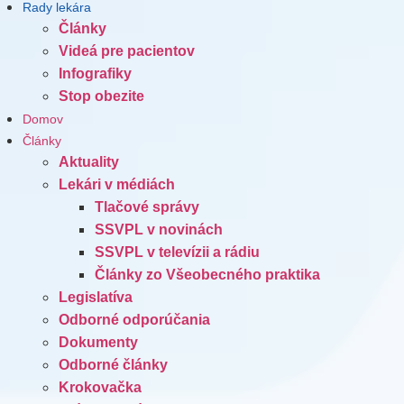
Rady lekára
Články
Videá pre pacientov
Infografiky
Stop obezite
Domov
Články
Aktuality
Lekári v médiách
Tlačové správy
SSVPL v novinách
SSVPL v televízii a rádiu
Články zo Všeobecného praktika
Legislatíva
Odborné odporúčania
Dokumenty
Odborné články
Krokovačka