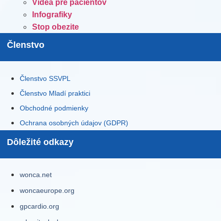
Videá pre pacientov
Infografiky
Stop obezite
Členstvo
Členstvo SSVPL
Členstvo Mladí praktici
Obchodné podmienky
Ochrana osobných údajov (GDPR)
Dôležité odkazy
wonca.net
woncaeurope.org
gpcardio.org