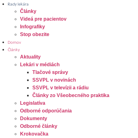
Rady lekára
Články
Videá pre pacientov
Infografiky
Stop obezite
Domov
Články
Aktuality
Lekári v médiách
Tlačové správy
SSVPL v novinách
SSVPL v televízii a rádiu
Články zo Všeobecného praktika
Legislatíva
Odborné odporúčania
Dokumenty
Odborné články
Krokovačka