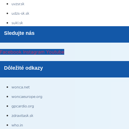
uvzsr.sk
udzs-sk.sk
sukl.sk
Sledujte nás
Facebook
Instagram
Youtube
Dôležité odkazy
wonca.net
woncaeurope.org
gpcardio.org
zdravitask.sk
who.in