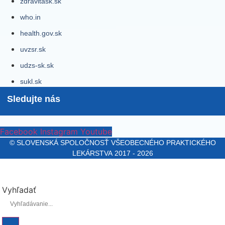
zdravitask.sk
who.in
health.gov.sk
uvzsr.sk
udzs-sk.sk
sukl.sk
Sledujte nás
Facebook
Instagram
Youtube
© SLOVENSKÁ SPOLOČNOSŤ VŠEOBECNÉHO PRAKTICKÉHO
LEKÁRSTVA 2017 - 2026
Vyhľadať