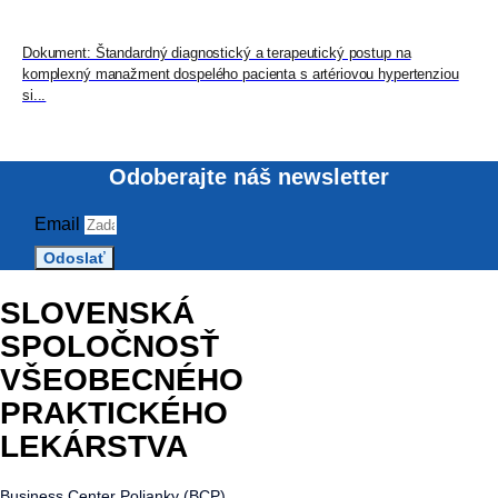
hypertenziou
Dokument: Štandardný diagnostický a terapeutický postup na
komplexný manažment dospelého pacienta s artériovou hypertenziou
si...
Odoberajte náš newsletter
Email
Odoslať
SLOVENSKÁ
SPOLOČNOSŤ
VŠEOBECNÉHO
PRAKTICKÉHO
LEKÁRSTVA
Business Center Polianky (BCP)