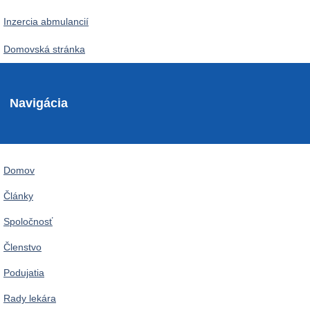
Inzercia abmulancií
Domovská stránka
Navigácia
Domov
Články
Spoločnosť
Členstvo
Podujatia
Rady lekára