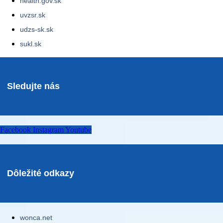
health.gov.sk
uvzsr.sk
udzs-sk.sk
sukl.sk
Sledujte nás
Facebook
Instagram
Youtube
Dôležité odkazy
wonca.net