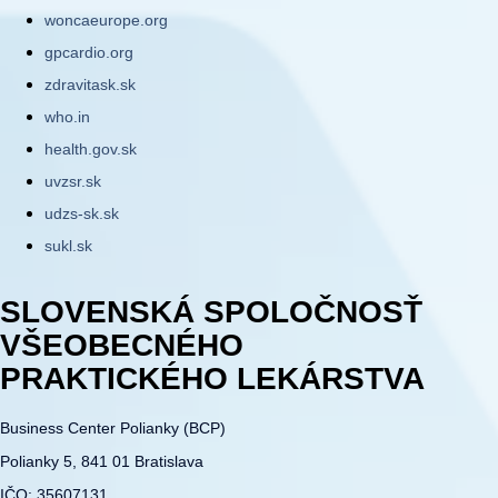
woncaeurope.org
gpcardio.org
zdravitask.sk
who.in
health.gov.sk
uvzsr.sk
udzs-sk.sk
sukl.sk
SLOVENSKÁ SPOLOČNOSŤ
VŠEOBECNÉHO
PRAKTICKÉHO LEKÁRSTVA
Business Center Polianky (BCP)
Polianky 5, 841 01 Bratislava
IČO: 35607131