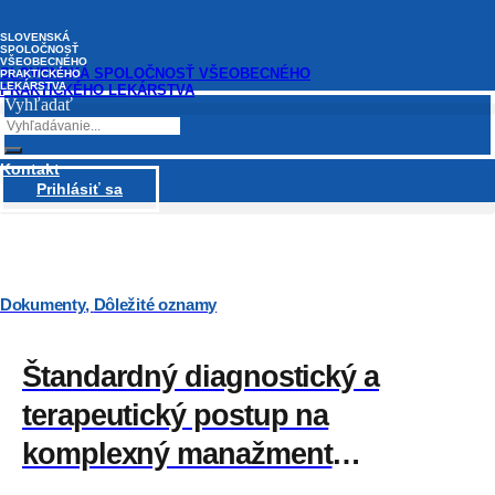
Preskočiť
na
SLOVENSKÁ
obsah
SPOLOČNOSŤ
VŠEOBECNÉHO
SLOVENSKÁ SPOLOČNOSŤ VŠEOBECNÉHO
PRAKTICKÉHO
LEKÁRSTVA
PRAKTICKÉHO LEKÁRSTVA
Vyhľadať
Kontakt
15 JÚNA, 2020
Prihlásiť sa
Dokumenty
,
Dôležité oznamy
Štandardný diagnostický a
terapeutický postup na
komplexný manažment
dospelého pacienta s artériovou