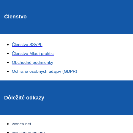
Členstvo
Členstvo SSVPL
Členstvo Mladí praktici
Obchodné podmienky
Ochrana osobných údajov (GDPR)
Dôležité odkazy
wonca.net
woncaeurope.org