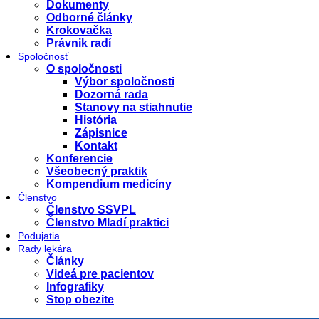
Dokumenty
Odborné články
Krokovačka
Právnik radí
Spoločnosť
O spoločnosti
Výbor spoločnosti
Dozorná rada
Stanovy na stiahnutie
História
Zápisnice
Kontakt
Konferencie
Všeobecný praktik
Kompendium medicíny
Členstvo
Členstvo SSVPL
Členstvo Mladí praktici
Podujatia
Rady lekára
Články
Videá pre pacientov
Infografiky
Stop obezite