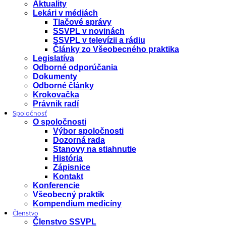
Aktuality
Lekári v médiách
Tlačové správy
SSVPL v novinách
SSVPL v televízii a rádiu
Články zo Všeobecného praktika
Legislatíva
Odborné odporúčania
Dokumenty
Odborné články
Krokovačka
Právnik radí
Spoločnosť
O spoločnosti
Výbor spoločnosti
Dozorná rada
Stanovy na stiahnutie
História
Zápisnice
Kontakt
Konferencie
Všeobecný praktik
Kompendium medicíny
Členstvo
Členstvo SSVPL