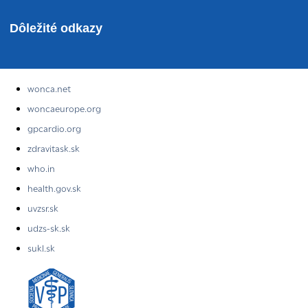
Dôležité odkazy
wonca.net
woncaeurope.org
gpcardio.org
zdravitask.sk
who.in
health.gov.sk
uvzsr.sk
udzs-sk.sk
sukl.sk