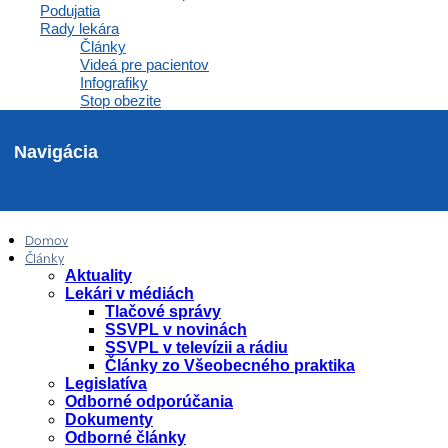
Podujatia
Zápisnice a interné dokumenty spoločnosti
Rady lekára
Komunikácia a správy
Články
Inzercia abmulancií
Videá pre pacientov
Domovská stránka
Infografiky
Stop obezite
Navigácia
Domov
Články
Aktuality
Lekári v médiách
Tlačové správy
SSVPL v novinách
SSVPL v televízii a rádiu
Články zo Všeobecného praktika
Legislatíva
Odborné odporúčania
Dokumenty
Odborné články