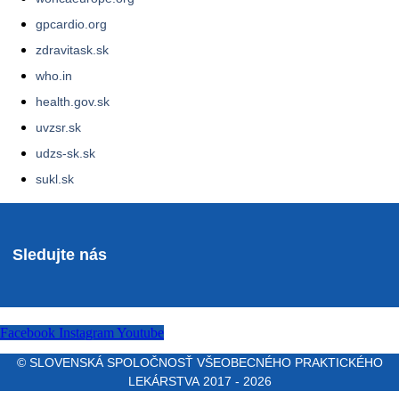
gpcardio.org
zdravitask.sk
who.in
health.gov.sk
uvzsr.sk
udzs-sk.sk
sukl.sk
Sledujte nás
Facebook
Instagram
Youtube
© SLOVENSKÁ SPOLOČNOSŤ VŠEOBECNÉHO PRAKTICKÉHO
LEKÁRSTVA 2017 - 2026