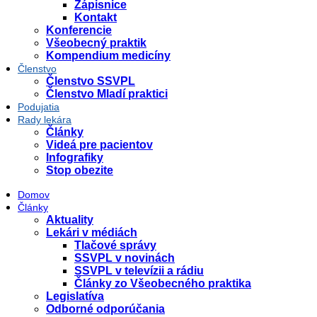
Zápisnice
Kontakt
Konferencie
Všeobecný praktik
Kompendium medicíny
Členstvo
Členstvo SSVPL
Členstvo Mladí praktici
Podujatia
Rady lekára
Články
Videá pre pacientov
Infografiky
Stop obezite
Domov
Články
Aktuality
Lekári v médiách
Tlačové správy
SSVPL v novinách
SSVPL v televízii a rádiu
Články zo Všeobecného praktika
Legislatíva
Odborné odporúčania