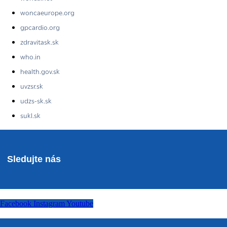
woncaeurope.org
gpcardio.org
zdravitask.sk
who.in
health.gov.sk
uvzsr.sk
udzs-sk.sk
sukl.sk
Sledujte nás
Facebook
Instagram
Youtube