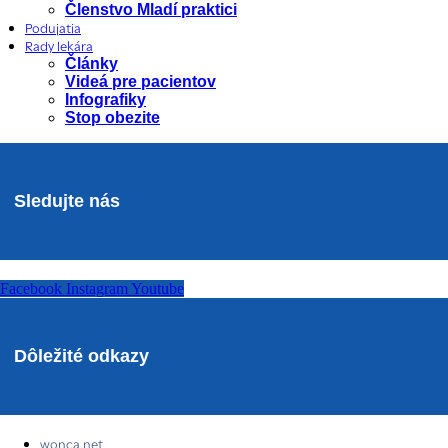
Členstvo Mladí praktici
Podujatia
Rady lekára
Články
Videá pre pacientov
Infografiky
Stop obezite
Sledujte nás
Facebook
Instagram
Youtube
Dôležité odkazy
wonca.net