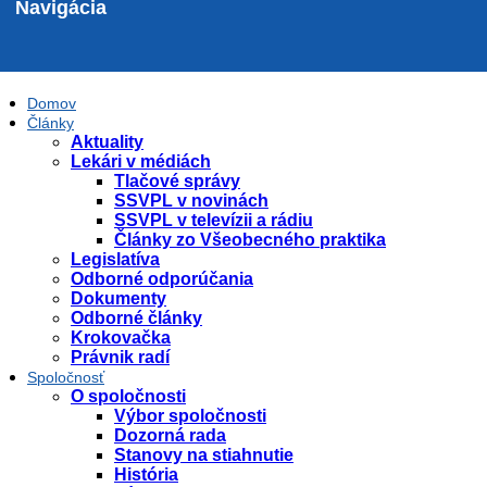
Navigácia
Domov
Články
Aktuality
Lekári v médiách
Tlačové správy
SSVPL v novinách
SSVPL v televízii a rádiu
Články zo Všeobecného praktika
Legislatíva
Odborné odporúčania
Dokumenty
Odborné články
Krokovačka
Právnik radí
Spoločnosť
O spoločnosti
Výbor spoločnosti
Dozorná rada
Stanovy na stiahnutie
História