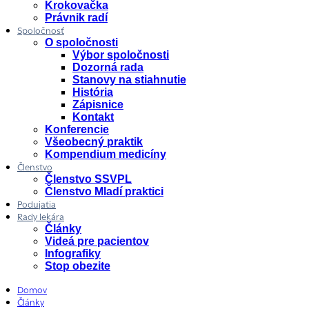
Krokovačka
Právnik radí
Spoločnosť
O spoločnosti
Výbor spoločnosti
Dozorná rada
Stanovy na stiahnutie
História
Zápisnice
Kontakt
Konferencie
Všeobecný praktik
Kompendium medicíny
Členstvo
Členstvo SSVPL
Členstvo Mladí praktici
Podujatia
Rady lekára
Články
Videá pre pacientov
Infografiky
Stop obezite
Domov
Články