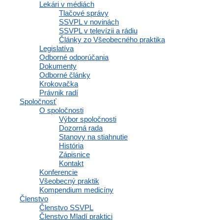
Lekári v médiách
Tlačové správy
Polianky 5, 841 01 Bratislava
SSVPL v novinách
IČO: 35607131
SSVPL v televízii a rádiu
Články zo Všeobecného praktika
DIČ: 2020971502
Legislatíva
Odborné odporúčania
Dokumenty
Odborné články
Krokovačka
Členstvo
Právnik radí
Spoločnosť
O spoločnosti
Výbor spoločnosti
Dozorná rada
Osobné informácie a profil
Stanovy na stiahnutie
Výhody a zľavy
História
Vzdelávacie materiály a odborné zdroje
Zápisnice
Zápisnice a interné dokumenty spoločnosti
Kontakt
Komunikácia a správy
Konferencie
Inzercia abmulancií
Všeobecný praktik
Domovská stránka
Kompendium medicíny
Členstvo
Osobné informácie a profil
Členstvo SSVPL
Výhody a zľavy
Členstvo Mladí praktici
Vzdelávacie materiály a odborné zdroje