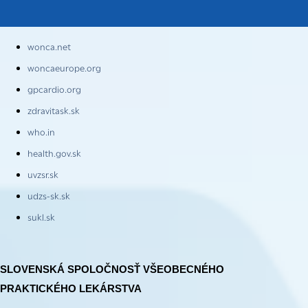
wonca.net
woncaeurope.org
gpcardio.org
zdravitask.sk
who.in
health.gov.sk
uvzsr.sk
udzs-sk.sk
sukl.sk
SLOVENSKÁ SPOLOČNOSŤ VŠEOBECNÉHO
PRAKTICKÉHO LEKÁRSTVA