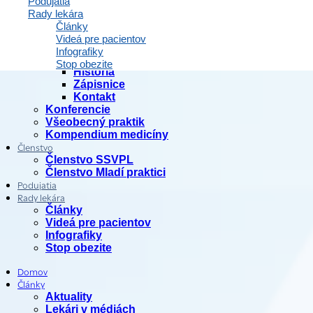
Podujatia
Spoločnosť
Rady lekára
O spoločnosti
Články
Výbor spoločnosti
Videá pre pacientov
Dozorná rada
Infografiky
Stanovy na stiahnutie
Stop obezite
História
Zápisnice
Kontakt
Konferencie
Všeobecný praktik
Kompendium medicíny
Členstvo
Členstvo SSVPL
Členstvo Mladí praktici
Podujatia
Rady lekára
Články
Videá pre pacientov
Infografiky
Stop obezite
Domov
Články
Aktuality
Lekári v médiách