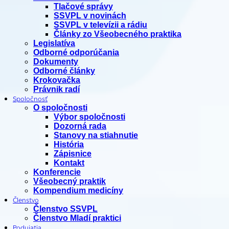
Tlačové správy
SSVPL v novinách
SSVPL v televízii a rádiu
Články zo Všeobecného praktika
Legislatíva
Odborné odporúčania
Dokumenty
Odborné články
Krokovačka
Právnik radí
Spoločnosť
O spoločnosti
Výbor spoločnosti
Dozorná rada
Stanovy na stiahnutie
História
Zápisnice
Kontakt
Konferencie
Všeobecný praktik
Kompendium medicíny
Členstvo
Členstvo SSVPL
Členstvo Mladí praktici
Podujatia