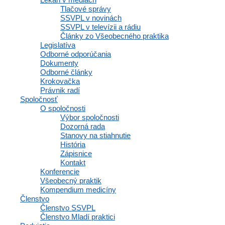
Komunikácia a správy
Tlačové správy
Inzercia abmulancií
SSVPL v novinách
Domovská stránka
SSVPL v televízii a rádiu
Články zo Všeobecného praktika
Legislatíva
Odborné odporúčania
Dokumenty
Navigácia
Odborné články
Krokovačka
Právnik radí
Spoločnosť
Domov
O spoločnosti
Články
Výbor spoločnosti
Aktuality
Dozorná rada
Lekári v médiách
Stanovy na stiahnutie
Tlačové správy
História
SSVPL v novinách
Zápisnice
SSVPL v televízii a rádiu
Kontakt
Články zo Všeobecného praktika
Konferencie
Legislatíva
Všeobecný praktik
Odborné odporúčania
Kompendium medicíny
Dokumenty
Členstvo
Odborné články
Členstvo SSVPL
Krokovačka
Členstvo Mladí praktici
Právnik radí