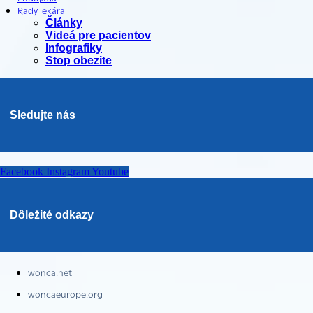
Rady lekára
Články
Videá pre pacientov
Infografiky
Stop obezite
Sledujte nás
Facebook
Instagram
Youtube
Dôležité odkazy
wonca.net
woncaeurope.org