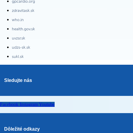
gpcardio.org
zdravitask.sk
who.in
health.gov.sk
uvzsr.sk
udzs-sk.sk
sukl.sk
Sledujte nás
Facebook
Instagram
Youtube
Dôležité odkazy