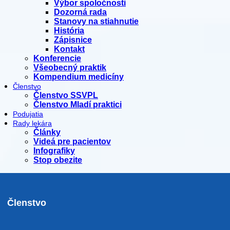
Výbor spoločnosti
Dozorná rada
Stanovy na stiahnutie
História
Zápisnice
Kontakt
Konferencie
Všeobecný praktik
Kompendium medicíny
Členstvo
Členstvo SSVPL
Členstvo Mladí praktici
Podujatia
Rady lekára
Články
Videá pre pacientov
Infografiky
Stop obezite
Členstvo