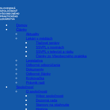
Preskočiť na obsah
SLOVENSKÁ
SPOLOČNOSŤ
VŠEOBECNÉHO
PRAKTICKÉHO
LEKÁRSTVA
Domov
Články
Aktuality
Lekári v médiách
Tlačové správy
SSVPL v novinách
SSVPL v televízii a rádiu
Odoberajte náš newsletter
Články zo Všeobecného praktika
Legislatíva
Email
Odborné odporúčania
Dokumenty
Odoslať
Odborné články
Krokovačka
Právnik radí
Spoločnosť
O spoločnosti
Výbor spoločnosti
Dozorná rada
Stanovy na stiahnutie
História