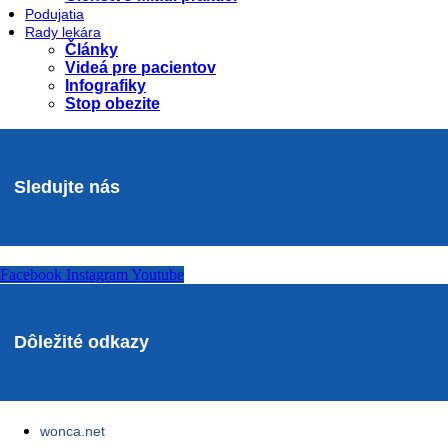
Podujatia
Rady lekára
Články
Videá pre pacientov
Infografiky
Stop obezite
Sledujte nás
Facebook
Instagram
Youtube
Dôležité odkazy
wonca.net