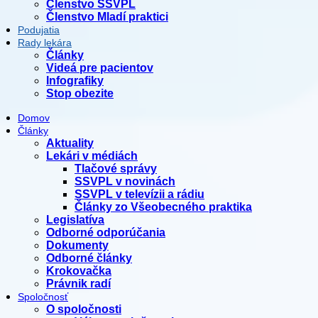
Členstvo SSVPL
Členstvo Mladí praktici
Podujatia
Rady lekára
Články
Videá pre pacientov
Infografiky
Stop obezite
Domov
Články
Aktuality
Lekári v médiách
Tlačové správy
SSVPL v novinách
SSVPL v televízii a rádiu
Články zo Všeobecného praktika
Legislatíva
Odborné odporúčania
Dokumenty
Odborné články
Krokovačka
Právnik radí
Spoločnosť
O spoločnosti