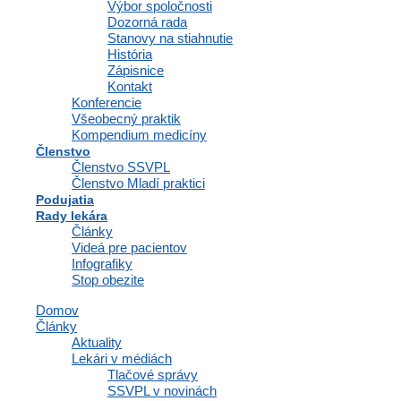
Výbor spoločnosti
Polianky 5, 841 01 Bratislava
Dozorná rada
Stanovy na stiahnutie
IČO: 35607131
História
DIČ: 2020971502
Zápisnice
Kontakt
Konferencie
Všeobecný praktik
Kompendium medicíny
Členstvo
Členstvo
Členstvo SSVPL
Členstvo Mladí praktici
Podujatia
Rady lekára
Osobné informácie a profil
Články
Výhody a zľavy
Videá pre pacientov
Vzdelávacie materiály a odborné zdroje
Infografiky
Zápisnice a interné dokumenty spoločnosti
Stop obezite
Komunikácia a správy
Inzercia abmulancií
Domov
Domovská stránka
Články
Aktuality
Osobné informácie a profil
Lekári v médiách
Výhody a zľavy
Tlačové správy
Vzdelávacie materiály a odborné zdroje
SSVPL v novinách