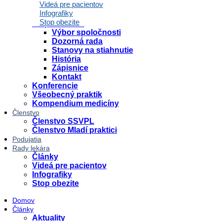
Videá pre pacientov
Právnik radí
Infografiky
Spoločnosť
Stop obezite
O spoločnosti
Výbor spoločnosti
Dozorná rada
Stanovy na stiahnutie
História
Zápisnice
Kontakt
Konferencie
Všeobecný praktik
Kompendium medicíny
Členstvo
Členstvo SSVPL
Členstvo Mladí praktici
Podujatia
Rady lekára
Články
Videá pre pacientov
Infografiky
Stop obezite
Domov
Články
Aktuality