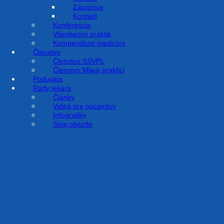
Zápisnice
Kontakt
Konferencie
Všeobecný praktik
Kompendium medicíny
Členstvo
Členstvo SSVPL
Členstvo Mladí praktici
Podujatia
Rady lekára
Články
Videá pre pacientov
Infografiky
Stop obezite