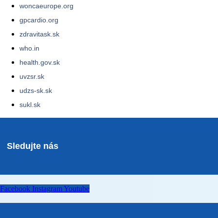
woncaeurope.org
gpcardio.org
zdravitask.sk
who.in
health.gov.sk
uvzsr.sk
udzs-sk.sk
sukl.sk
Sledujte nás
Facebook
Instagram
Youtube