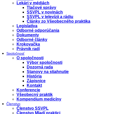
Lekári v médiách
Tlačové správy
SSVPL v novinách
SSVPL v televízii a rádiu
Články zo Všeobecného praktika
Legislatíva
Odborné odporúčania
Dokumenty
Odborné články
Krokovačka
Právnik radí
Spoločnosť
O spoločnosti
Výbor spoločnosti
Dozorná rada
Stanovy na stiahnutie
História
Zápisnice
Kontakt
Konferencie
Všeobecný praktik
Kompendium medicíny
Členstvo
Členstvo SSVPL
Členstvo Mladí praktici