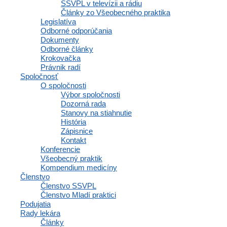
Zápisnice a interné dokumenty spoločnosti
SSVPL v televízii a rádiu
Komunikácia a správy
Články zo Všeobecného praktika
Inzercia abmulancií
Legislatíva
Domovská stránka
Odborné odporúčania
Dokumenty
Odborné články
Krokovačka
Právnik radí
Navigácia
Spoločnosť
O spoločnosti
Výbor spoločnosti
Dozorná rada
Stanovy na stiahnutie
Domov
História
Články
Zápisnice
Aktuality
Kontakt
Lekári v médiách
Konferencie
Tlačové správy
Všeobecný praktik
SSVPL v novinách
Kompendium medicíny
SSVPL v televízii a rádiu
Členstvo
Články zo Všeobecného praktika
Členstvo SSVPL
Legislatíva
Členstvo Mladí praktici
Odborné odporúčania
Podujatia
Dokumenty
Rady lekára
Odborné články
Články
Krokovačka