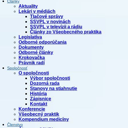
Články
Aktuality
Lekári v médiách
Tlačové správy
SSVPL v novinách
SSVPL v televízii a rádiu
Články zo Všeobecného praktika
Legislatíva
Odborné odporúčania
Dokumenty
Odborné články
Krokovačka
Právnik radí
Spoločnosť
O spoločnosti
Výbor spoločnosti
Dozorná rada
Stanovy na stiahnutie
História
Zápisnice
Kontakt
Konferencie
Všeobecný praktik
Kompendium medicíny
Členstvo