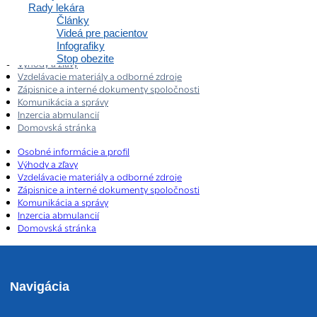
Rady lekára
Články
Videá pre pacientov
Infografiky
Osobné informácie a profil
Stop obezite
Výhody a zľavy
Vzdelávacie materiály a odborné zdroje
Zápisnice a interné dokumenty spoločnosti
Komunikácia a správy
Inzercia abmulancií
Domovská stránka
Osobné informácie a profil
Výhody a zľavy
Vzdelávacie materiály a odborné zdroje
Zápisnice a interné dokumenty spoločnosti
Komunikácia a správy
Inzercia abmulancií
Domovská stránka
Navigácia