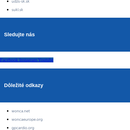
udzs-sk.sk
sukl.sk
Sledujte nás
Facebook
Instagram
Youtube
Dôležité odkazy
wonca.net
woncaeurope.org
gpcardio.org