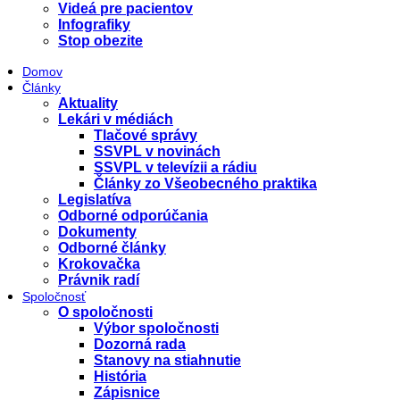
Videá pre pacientov
Infografiky
Stop obezite
Domov
Články
Aktuality
Lekári v médiách
Tlačové správy
SSVPL v novinách
SSVPL v televízii a rádiu
Články zo Všeobecného praktika
Legislatíva
Odborné odporúčania
Dokumenty
Odborné články
Krokovačka
Právnik radí
Spoločnosť
O spoločnosti
Výbor spoločnosti
Dozorná rada
Stanovy na stiahnutie
História
Zápisnice