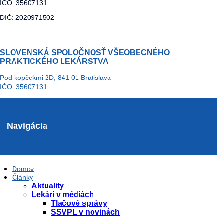
IČO: 35607131
DIČ: 2020971502
SLOVENSKÁ SPOLOČNOSŤ VŠEOBECNÉHO
PRAKTICKÉHO LEKÁRSTVA
Pod kopčekmi 2D, 841 01 Bratislava
IČO: 35607131
Navigácia
Domov
Články
Aktuality
Lekári v médiách
Tlačové správy
SSVPL v novinách