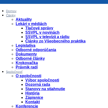
Domov
Články
Aktuality
Lekári v médiách
Tlačové správy
SSVPL v novinách
SSVPL v televízii a rádiu
Články zo Všeobecného praktika
Legislatíva
Odborné odporúčania
Dokumenty
Odborné články
Krokovačka
Právnik radí
Spoločnosť
O spoločnosti
Výbor spoločnosti
Dozorná rada
Stanovy na stiahnutie
História
Zápisnice
Kontakt
Konferencie