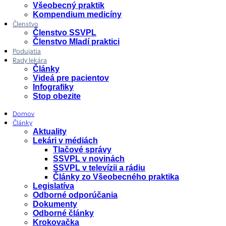
Všeobecný praktik
Kompendium medicíny
Členstvo
Členstvo SSVPL
Členstvo Mladí praktici
Podujatia
Rady lekára
Články
Videá pre pacientov
Infografiky
Stop obezite
Domov
Články
Aktuality
Lekári v médiách
Tlačové správy
SSVPL v novinách
SSVPL v televízii a rádiu
Články zo Všeobecného praktika
Legislatíva
Odborné odporúčania
Dokumenty
Odborné články
Krokovačka