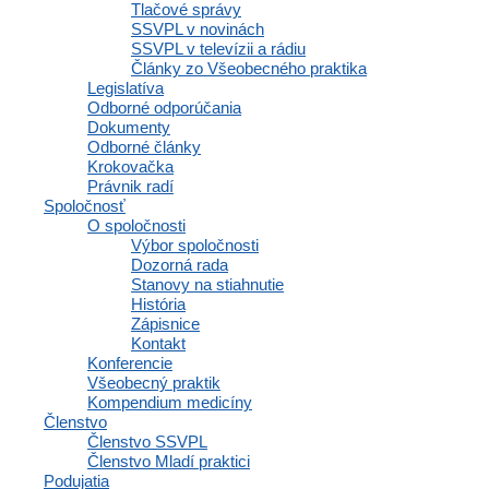
Email
Tlačové správy
SSVPL v novinách
Odoslať
SSVPL v televízii a rádiu
Články zo Všeobecného praktika
SLOVENSKÁ
Legislatíva
Odborné odporúčania
SPOLOČNOSŤ
Dokumenty
Odborné články
VŠEOBECNÉHO
Krokovačka
PRAKTICKÉHO
Právnik radí
Spoločnosť
LEKÁRSTVA
O spoločnosti
Výbor spoločnosti
Dozorná rada
Business Center Polianky (BCP)
Stanovy na stiahnutie
História
Polianky 5, 841 01 Bratislava
Zápisnice
IČO: 35607131
Kontakt
Konferencie
DIČ: 2020971502
Všeobecný praktik
Kompendium medicíny
Členstvo
Členstvo SSVPL
Členstvo Mladí praktici
Členstvo
Podujatia