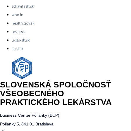
zdravitask.sk
who.in
health.gov.sk
uvzsr.sk
udzs-sk.sk
sukl.sk
SLOVENSKÁ SPOLOČNOSŤ
VŠEOBECNÉHO
PRAKTICKÉHO LEKÁRSTVA
Business Center Polianky (BCP)
Polianky 5, 841 01 Bratislava