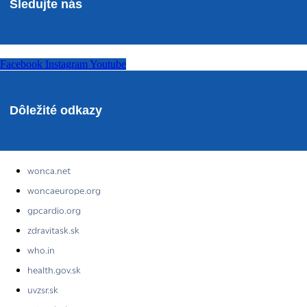
Sledujte nás
Facebook
Instagram
Youtube
Dôležité odkazy
wonca.net
woncaeurope.org
gpcardio.org
zdravitask.sk
who.in
health.gov.sk
uvzsr.sk