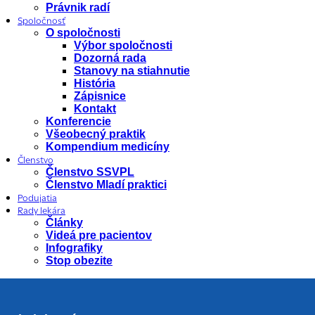
Právnik radí
Spoločnosť
O spoločnosti
Výbor spoločnosti
Dozorná rada
Stanovy na stiahnutie
História
Zápisnice
Kontakt
Konferencie
Všeobecný praktik
Kompendium medicíny
Členstvo
Členstvo SSVPL
Členstvo Mladí praktici
Podujatia
Rady lekára
Články
Videá pre pacientov
Infografiky
Stop obezite