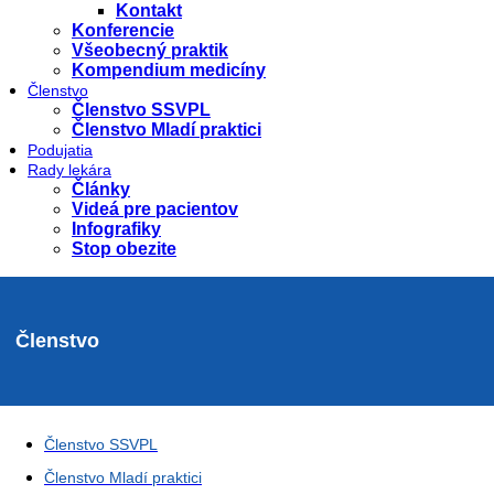
Kontakt
Konferencie
Všeobecný praktik
Kompendium medicíny
Členstvo
Členstvo SSVPL
Členstvo Mladí praktici
Podujatia
Rady lekára
Články
Videá pre pacientov
Infografiky
Stop obezite
Členstvo
Členstvo SSVPL
Členstvo Mladí praktici