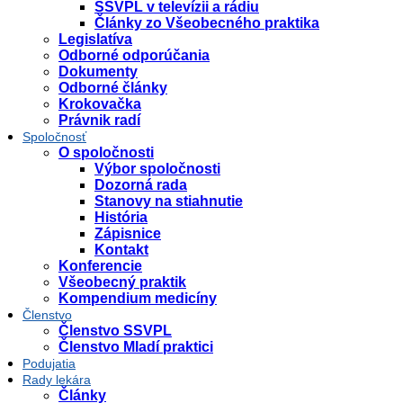
SSVPL v televízii a rádiu
Články zo Všeobecného praktika
Legislatíva
Odborné odporúčania
Dokumenty
Odborné články
Krokovačka
Právnik radí
Spoločnosť
O spoločnosti
Výbor spoločnosti
Dozorná rada
Stanovy na stiahnutie
História
Zápisnice
Kontakt
Konferencie
Všeobecný praktik
Kompendium medicíny
Členstvo
Členstvo SSVPL
Členstvo Mladí praktici
Podujatia
Rady lekára
Články