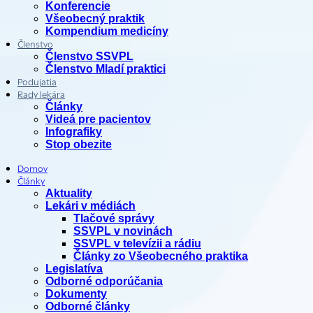
Konferencie
Všeobecný praktik
Kompendium medicíny
Členstvo
Členstvo SSVPL
Členstvo Mladí praktici
Podujatia
Rady lekára
Články
Videá pre pacientov
Infografiky
Stop obezite
Domov
Články
Aktuality
Lekári v médiách
Tlačové správy
SSVPL v novinách
SSVPL v televízii a rádiu
Články zo Všeobecného praktika
Legislatíva
Odborné odporúčania
Dokumenty
Odborné články