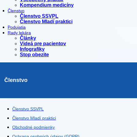
Kompendium medicíny
Členstvo
Členstvo SSVPL
Členstvo Mladí praktici
Podujatia
Rady lekára
Články
Videá pre pacientov
Infografiky
Stop obezite
Členstvo
Členstvo SSVPL
Členstvo Mladí praktici
Obchodné podmienky
Ochrana osobných údajov (GDPR)