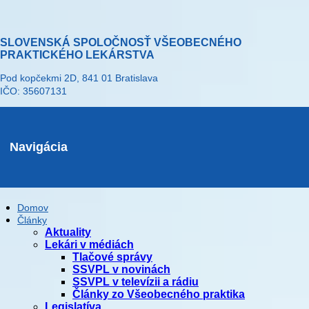
SLOVENSKÁ SPOLOČNOSŤ VŠEOBECNÉHO
PRAKTICKÉHO LEKÁRSTVA
Pod kopčekmi 2D, 841 01 Bratislava
IČO: 35607131
Navigácia
Domov
Články
Aktuality
Lekári v médiách
Tlačové správy
SSVPL v novinách
SSVPL v televízii a rádiu
Články zo Všeobecného praktika
Legislatíva