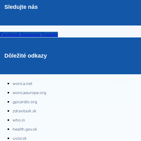
Sledujte nás
Facebook
Instagram
Youtube
Dôležité odkazy
wonca.net
woncaeurope.org
gpcardio.org
zdravitask.sk
who.in
health.gov.sk
uvzsr.sk