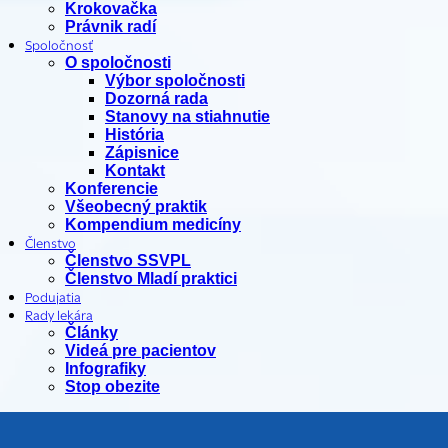
Krokovačka
Právnik radí
Spoločnosť
O spoločnosti
Výbor spoločnosti
Dozorná rada
Stanovy na stiahnutie
História
Zápisnice
Kontakt
Konferencie
Všeobecný praktik
Kompendium medicíny
Členstvo
Členstvo SSVPL
Členstvo Mladí praktici
Podujatia
Rady lekára
Články
Videá pre pacientov
Infografiky
Stop obezite