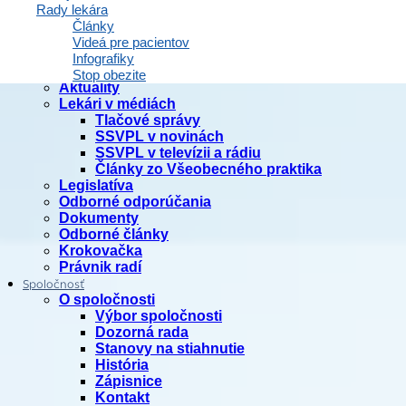
Rady lekára
Články
Videá pre pacientov
Domov
Infografiky
Články
Stop obezite
Aktuality
Lekári v médiách
Tlačové správy
SSVPL v novinách
SSVPL v televízii a rádiu
Články zo Všeobecného praktika
Legislatíva
Odborné odporúčania
Dokumenty
Odborné články
Krokovačka
Právnik radí
Spoločnosť
O spoločnosti
Výbor spoločnosti
Dozorná rada
Stanovy na stiahnutie
História
Zápisnice
Kontakt