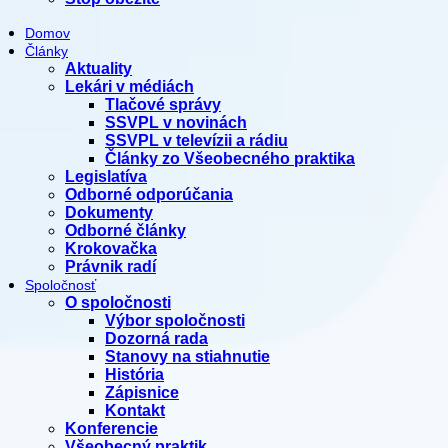
Domov
Články
Aktuality
Lekári v médiách
Tlačové správy
SSVPL v novinách
SSVPL v televízii a rádiu
Články zo Všeobecného praktika
Legislatíva
Odborné odporúčania
Dokumenty
Odborné články
Krokovačka
Právnik radí
Spoločnosť
O spoločnosti
Výbor spoločnosti
Dozorná rada
Stanovy na stiahnutie
História
Zápisnice
Kontakt
Konferencie
Všeobecný praktik