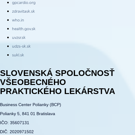
gpcardio.org
zdravitask.sk
who.in
health.gov.sk
uvzsr.sk
udzs-sk.sk
sukl.sk
SLOVENSKÁ SPOLOČNOSŤ
VŠEOBECNÉHO
PRAKTICKÉHO LEKÁRSTVA
Business Center Polianky (BCP)
Polianky 5, 841 01 Bratislava
IČO: 35607131
DIČ: 2020971502