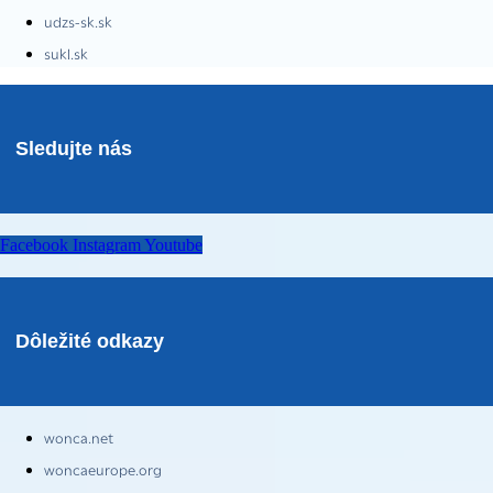
udzs-sk.sk
sukl.sk
Sledujte nás
Facebook
Instagram
Youtube
Dôležité odkazy
wonca.net
woncaeurope.org