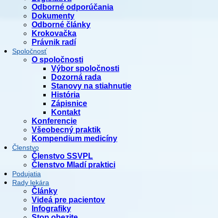
Odborné odporúčania
Dokumenty
Odborné články
Krokovačka
Právnik radí
Spoločnosť
O spoločnosti
Výbor spoločnosti
Dozorná rada
Stanovy na stiahnutie
História
Zápisnice
Kontakt
Konferencie
Všeobecný praktik
Kompendium medicíny
Členstvo
Členstvo SSVPL
Členstvo Mladí praktici
Podujatia
Rady lekára
Články
Videá pre pacientov
Infografiky
Stop obezite