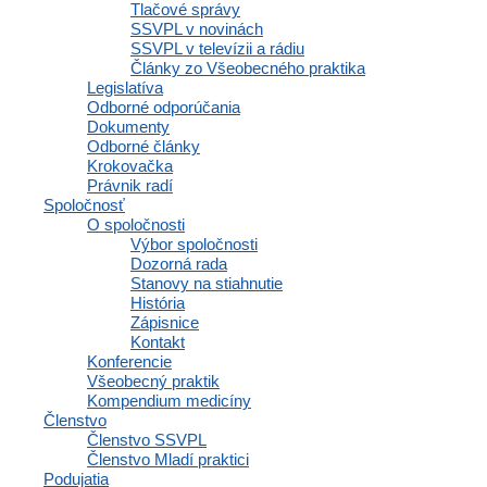
Členstvo
Tlačové správy
SSVPL v novinách
SSVPL v televízii a rádiu
Články zo Všeobecného praktika
Legislatíva
Osobné informácie a profil
Odborné odporúčania
Výhody a zľavy
Dokumenty
Vzdelávacie materiály a odborné zdroje
Odborné články
Zápisnice a interné dokumenty spoločnosti
Krokovačka
Komunikácia a správy
Právnik radí
Inzercia abmulancií
Spoločnosť
Domovská stránka
O spoločnosti
Výbor spoločnosti
Osobné informácie a profil
Dozorná rada
Výhody a zľavy
Stanovy na stiahnutie
Vzdelávacie materiály a odborné zdroje
História
Zápisnice a interné dokumenty spoločnosti
Zápisnice
Komunikácia a správy
Kontakt
Inzercia abmulancií
Konferencie
Domovská stránka
Všeobecný praktik
Kompendium medicíny
Členstvo
Členstvo SSVPL
Navigácia
Členstvo Mladí praktici
Podujatia