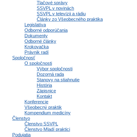
Osobné informácie a profil
Tlačové správy
Výhody a zľavy
SSVPL v novinách
Vzdelávacie materiály a odborné zdroje
SSVPL v televízii a rádiu
Zápisnice a interné dokumenty spoločnosti
Články zo Všeobecného praktika
Komunikácia a správy
Legislatíva
Inzercia abmulancií
Odborné odporúčania
Domovská stránka
Dokumenty
Odborné články
Krokovačka
Právnik radí
Spoločnosť
Navigácia
O spoločnosti
Výbor spoločnosti
Dozorná rada
Stanovy na stiahnutie
História
Domov
Zápisnice
Články
Kontakt
Aktuality
Konferencie
Lekári v médiách
Všeobecný praktik
Tlačové správy
Kompendium medicíny
SSVPL v novinách
Členstvo
SSVPL v televízii a rádiu
Členstvo SSVPL
Články zo Všeobecného praktika
Členstvo Mladí praktici
Legislatíva
Podujatia
Odborné odporúčania