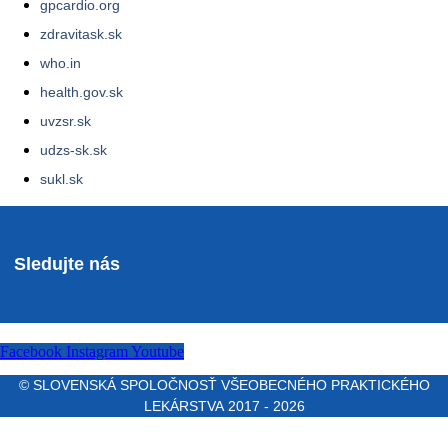
gpcardio.org
zdravitask.sk
who.in
health.gov.sk
uvzsr.sk
udzs-sk.sk
sukl.sk
Sledujte nás
Facebook
Instagram
Youtube
© SLOVENSKÁ SPOLOČNOSŤ VŠEOBECNÉHO PRAKTICKÉHO
LEKÁRSTVA 2017 - 2026