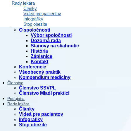
Rady lekára
Dokumenty
Články
Odborné články
Videá pre pacientov
Krokovačka
Infografiky
Právnik radí
Stop obezite
Spoločnosť
O spoločnosti
Výbor spoločnosti
Dozorná rada
Stanovy na stiahnutie
História
Zápisnice
Kontakt
Konferencie
Všeobecný praktik
Kompendium medicíny
Členstvo
Členstvo SSVPL
Členstvo Mladí praktici
Podujatia
Rady lekára
Články
Videá pre pacientov
Infografiky
Stop obezite