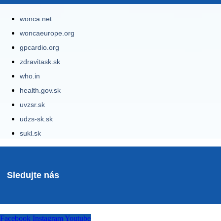
wonca.net
woncaeurope.org
gpcardio.org
zdravitask.sk
who.in
health.gov.sk
uvzsr.sk
udzs-sk.sk
sukl.sk
Sledujte nás
Facebook
Instagram
Youtube