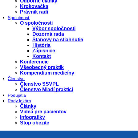
Odborné články
Krokovačka
Právnik radí
Spoločnosť
O spoločnosti
Výbor spoločnosti
Dozorná rada
Stanovy na stiahnutie
História
Zápisnice
Kontakt
Konferencie
Všeobecný praktik
Kompendium medicíny
Členstvo
Členstvo SSVPL
Členstvo Mladí praktici
Podujatia
Rady lekára
Články
Videá pre pacientov
Infografiky
Stop obezite