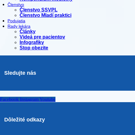
Členstvo
Členstvo SSVPL
Členstvo Mladí praktici
Podujatia
Rady lekára
Články
Videá pre pacientov
Infografiky
Stop obezite
Sledujte nás
Facebook
Instagram
Youtube
Dôležité odkazy