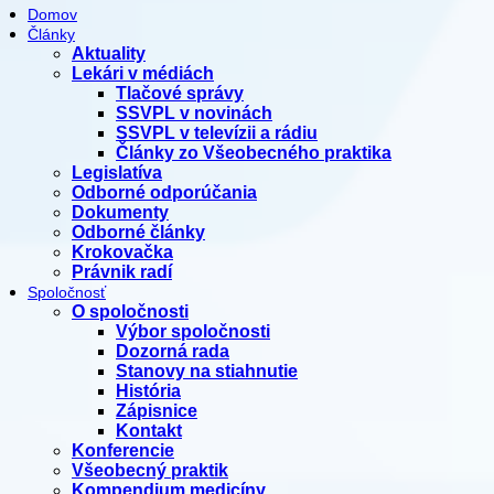
Domov
Články
Aktuality
Lekári v médiách
Tlačové správy
SSVPL v novinách
SSVPL v televízii a rádiu
Články zo Všeobecného praktika
Legislatíva
Odborné odporúčania
Dokumenty
Odborné články
Krokovačka
Právnik radí
Spoločnosť
O spoločnosti
Výbor spoločnosti
Dozorná rada
Stanovy na stiahnutie
História
Zápisnice
Kontakt
Konferencie
Všeobecný praktik
Kompendium medicíny