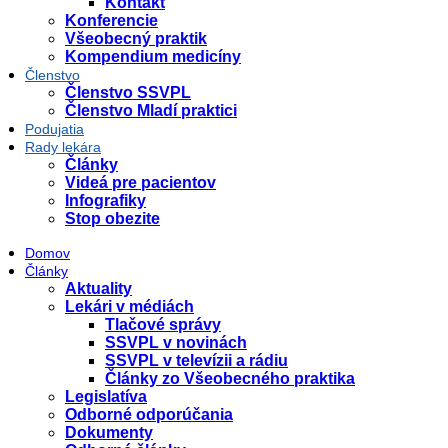
Kontakt
Konferencie
Všeobecný praktik
Kompendium medicíny
Členstvo
Členstvo SSVPL
Členstvo Mladí praktici
Podujatia
Rady lekára
Články
Videá pre pacientov
Infografiky
Stop obezite
Domov
Články
Aktuality
Lekári v médiách
Tlačové správy
SSVPL v novinách
SSVPL v televízii a rádiu
Články zo Všeobecného praktika
Legislatíva
Odborné odporúčania
Dokumenty