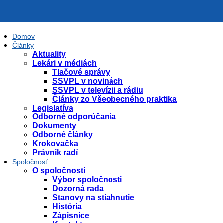
Domov
Články
Aktuality
Lekári v médiách
Tlačové správy
SSVPL v novinách
SSVPL v televízii a rádiu
Články zo Všeobecného praktika
Legislatíva
Odborné odporúčania
Dokumenty
Odborné články
Krokovačka
Právnik radí
Spoločnosť
O spoločnosti
Výbor spoločnosti
Dozorná rada
Stanovy na stiahnutie
História
Zápisnice