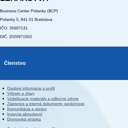
Business Center Polianky (BCP)
Polianky 5, 841 01 Bratislava
IČO: 35607131
DIČ: 2020971502
Členstvo
Osobné informácie a profil
Výhody a zľavy
Vzdelávacie materiály a odborné zdroje
Zápisnice a interné dokumenty spoločnosti
Komunikácia a správy
Inzercia abmulancií
Domovská stránka