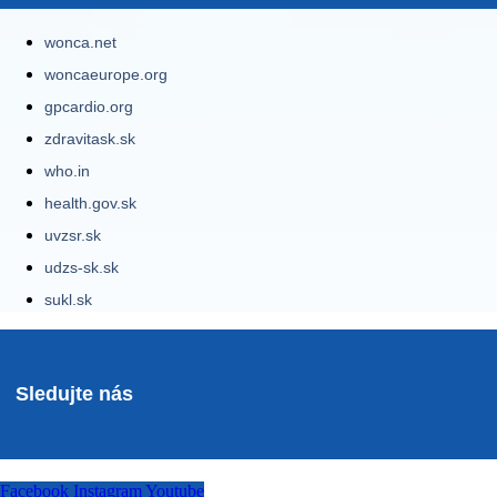
wonca.net
woncaeurope.org
gpcardio.org
zdravitask.sk
who.in
health.gov.sk
uvzsr.sk
udzs-sk.sk
sukl.sk
Sledujte nás
Facebook
Instagram
Youtube