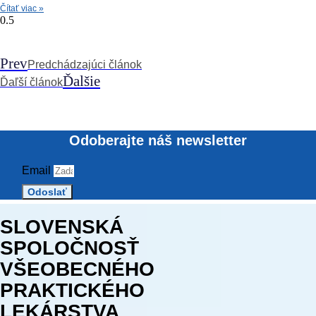
Čítať viac »
Prev
Predchádzajúci článok
Ďalšie
Ďaľší článok
Odoberajte náš newsletter
Email
Odoslať
SLOVENSKÁ
SPOLOČNOSŤ
VŠEOBECNÉHO
PRAKTICKÉHO
LEKÁRSTVA