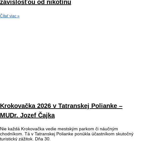
závislosťou od nikotínu
Čítať viac »
Krokovačka 2026 v Tatranskej Polianke –
MUDr. Jozef Čajka
Nie každá Krokovačka vedie mestským parkom či náučným
chodníkom. Tá v Tatranskej Polianke ponúkla účastníkom skutočný
turistický zážitok. Dňa 30.