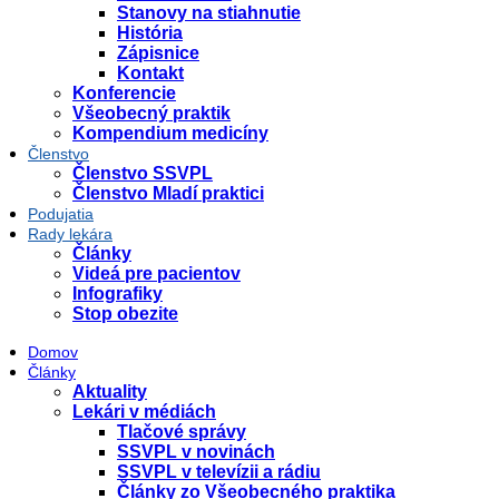
Stanovy na stiahnutie
História
Zápisnice
Kontakt
Konferencie
Všeobecný praktik
Kompendium medicíny
Členstvo
Členstvo SSVPL
Členstvo Mladí praktici
Podujatia
Rady lekára
Články
Videá pre pacientov
Infografiky
Stop obezite
Domov
Články
Aktuality
Lekári v médiách
Tlačové správy
SSVPL v novinách
SSVPL v televízii a rádiu
Články zo Všeobecného praktika