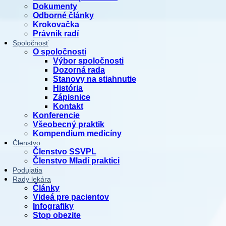
Dokumenty
Odborné články
Krokovačka
Právnik radí
Spoločnosť
O spoločnosti
Výbor spoločnosti
Dozorná rada
Stanovy na stiahnutie
História
Zápisnice
Kontakt
Konferencie
Všeobecný praktik
Kompendium medicíny
Členstvo
Členstvo SSVPL
Členstvo Mladí praktici
Podujatia
Rady lekára
Články
Videá pre pacientov
Infografiky
Stop obezite