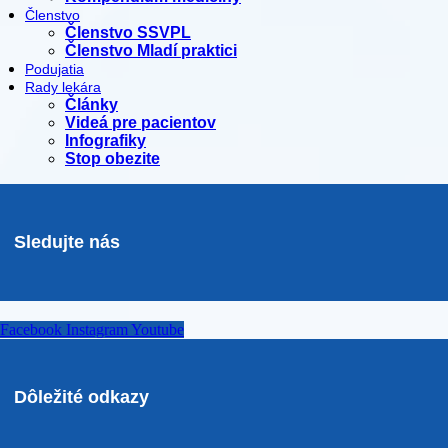
Členstvo
Členstvo SSVPL
Členstvo Mladí praktici
Podujatia
Rady lekára
Články
Videá pre pacientov
Infografiky
Stop obezite
Sledujte nás
Facebook
Instagram
Youtube
Dôležité odkazy