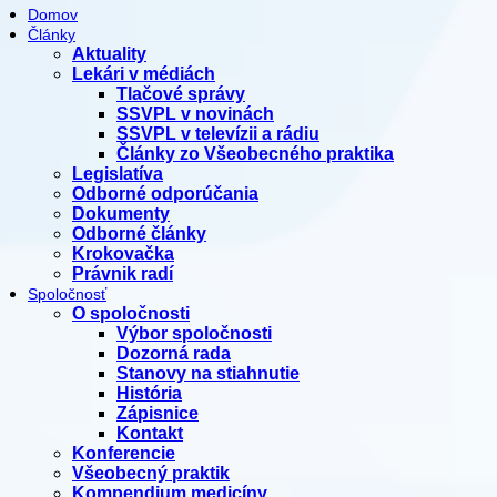
Domov
Články
Aktuality
Lekári v médiách
Tlačové správy
SSVPL v novinách
SSVPL v televízii a rádiu
Články zo Všeobecného praktika
Legislatíva
Odborné odporúčania
Dokumenty
Odborné články
Krokovačka
Právnik radí
Spoločnosť
O spoločnosti
Výbor spoločnosti
Dozorná rada
Stanovy na stiahnutie
História
Zápisnice
Kontakt
Konferencie
Všeobecný praktik
Kompendium medicíny