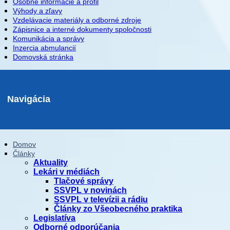
Osobné informácie a profil
Výhody a zľavy
Vzdelávacie materiály a odborné zdroje
Zápisnice a interné dokumenty spoločnosti
Komunikácia a správy
Inzercia abmulancií
Domovská stránka
Navigácia
Domov
Články
Aktuality
Lekári v médiách
Tlačové správy
SSVPL v novinách
SSVPL v televízii a rádiu
Články zo Všeobecného praktika
Legislatíva
Odborné odporúčania