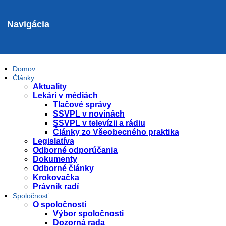
Navigácia
Domov
Články
Aktuality
Lekári v médiách
Tlačové správy
SSVPL v novinách
SSVPL v televízii a rádiu
Články zo Všeobecného praktika
Legislatíva
Odborné odporúčania
Dokumenty
Odborné články
Krokovačka
Právnik radí
Spoločnosť
O spoločnosti
Výbor spoločnosti
Dozorná rada