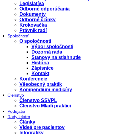
Legislatíva
Odborné odporúčania
Dokumenty
Odborné články
Krokovačka
Právnik radí
Spoločnosť
O spoločnosti
Výbor spoločnosti
Dozorná rada
Stanovy na stiahnutie
História
Zápisnice
Kontakt
Konferencie
Všeobecný praktik
Kompendium medicíny
Členstvo
Členstvo SSVPL
Členstvo Mladí praktici
Podujatia
Rady lekára
Články
Videá pre pacientov
Infografiky