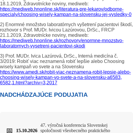
18.1.2019, Zdravotnícke noviny, mediweb:
https://mediweb.hnonline.sk/
literatura-pre-lekarov/
odborne-
specialy/choosing-
wisely-kampan-na-slovensku-
jej-vysledky-0
2) Enormné množstvo laboratórnych vyšetrení pacientovi škodí,
rozhovor s Prof. MUDr. Ivicou Lazúrovou, DrSc., FRCP
21.1.2019, Zdravotnícke noviny, mediweb:
https://mediweb.hnonline.sk/
rozhovory/enormne-mnozstvo-
laboratornych-vysetreni-
pacientovi-skodi
3) Prof. MUDr. Ivica Lazúrová, DrSc., Interná medicína č.
3/2019: Robiť viac neznamená robiť lepšie alebo Choosing
wisely kampaň vo svete a na Slovensku
https://www.amedi.sk/robit-
viac-neznamena-robit-lepsie-
alebo-
choosing-wisely-kampan-
vo-svete-a-na-slovensku-a6583,
6582,1.html?archiv=3,2017
NADCHÁDZAJÚCE PODUJATIA
47. výročná konferencia Slovenskej
📅
15.10.2026
spoločnosti všeobecného praktického