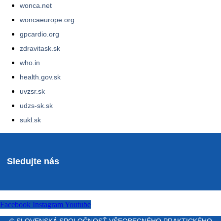
wonca.net
woncaeurope.org
gpcardio.org
zdravitask.sk
who.in
health.gov.sk
uvzsr.sk
udzs-sk.sk
sukl.sk
Sledujte nás
Facebook
Instagram
Youtube