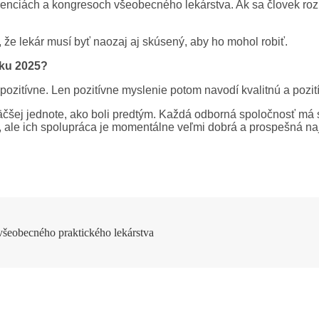
renciách a kongresoch všeobecného lekárstva. Ak sa človek rozh
, že lekár musí byť naozaj aj skúsený, aby ho mohol robiť.
oku 2025?
 pozitívne. Len pozitívne myslenie potom navodí kvalitnú a pozit
 väčšej jednote, ako boli predtým. Každá odborná spoločnosť má 
í, ale ich spolupráca je momentálne veľmi dobrá a prospešná na
všeobecného praktického lekárstva