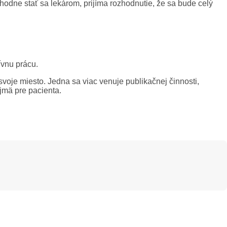
odne stať sa lekárom, prijíma rozhodnutie, že sa bude celý
ívnu prácu.
svoje miesto. Jedna sa viac venuje publikačnej činnosti,
jmä pre pacienta.