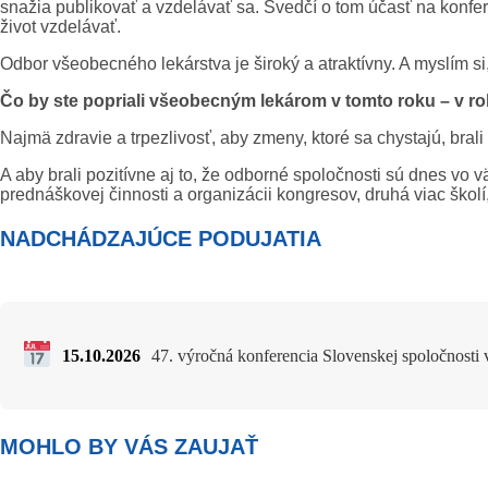
snažia publikovať a vzdelávať sa. Svedčí o tom účasť na konfe
život vzdelávať.
Odbor všeobecného lekárstva je široký a atraktívny. A myslím si
Čo by ste popriali všeobecným lekárom v tomto roku – v r
Najmä zdravie a trpezlivosť, aby zmeny, ktoré sa chystajú, brali
A aby brali pozitívne aj to, že odborné spoločnosti sú dnes vo
prednáškovej činnosti a organizácii kongresov, druhá viac škol
NADCHÁDZAJÚCE PODUJATIA
15.10.2026
47. výročná konferencia Slovenskej spoločnosti 
MOHLO BY VÁS ZAUJAŤ