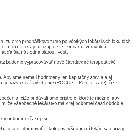
to, že všeobecné lekárstvo si nebude vypracovávať na každú
si v nich miesto, kde ako všeobecný lekár v danom štandardnom
traktu a pod.) si budeme vytvárať svoje vlastné štandardné
 realizujeme prednáškové turné po všetkých lekárskych fakultách
i. Lebo na okraji naozaj nie je. Primárna zdravotná
ná ďalšia následná starostlivosť.
eraz budeme vypracovávať nové štandardné terapeutické
e. Aby sme nemali hodnotený len kapitačný stav, ale aj
j ultrazvukové vyšetrenie (POCUS – Point of care), čiže
ečenia, čiže pridávali sme prístroje, ktoré je možné, aby
lím, že všeobecné lekárstvo má v tej odbornej časti obdobie
ok v odbornom časopise.
treba o tom informovať aj kolegov. Všeobecní lekári sa naozaj