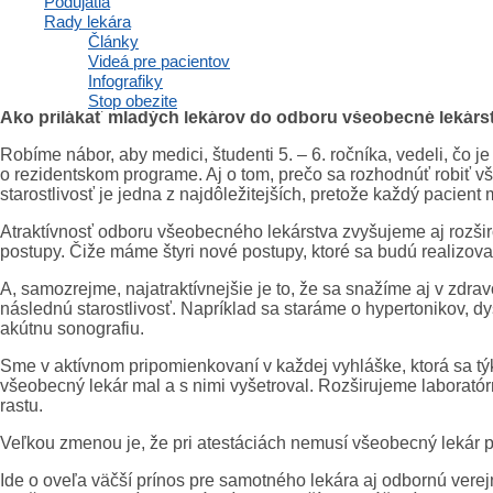
Podujatia
Nastavili sme aj systém pripomienkovania štandardných terape
Rady lekára
diagnózu vlastný postup, ale bude pripomienkovať štandardné 
Články
postupe patrí. Pre naše diagnózy (preventívne prehliadky, pred
Videá pre pacientov
postupy.
Infografiky
Stop obezite
Ako prilákať mladých lekárov do odboru všeobecné lekárs
Robíme nábor, aby medici, študenti 5. – 6. ročníka, vedeli, čo 
o rezidentskom programe. Aj o tom, prečo sa rozhodnúť robiť vš
starostlivosť je jedna z najdôležitejších, pretože každý pacie
Atraktívnosť odboru všeobecného lekárstva zvyšujeme aj rozš
postupy. Čiže máme štyri nové postupy, ktoré sa budú realizova
A, samozrejme, najatraktívnejšie je to, že sa snažíme aj v zdr
následnú starostlivosť. Napríklad sa staráme o hypertonikov, 
akútnu sonografiu.
Sme v aktívnom pripomienkovaní v každej vyhláške, ktorá sa týk
všeobecný lekár mal a s nimi vyšetroval. Rozširujeme laboratórn
rastu.
Veľkou zmenou je, že pri atestáciách nemusí všeobecný lekár 
Ide o oveľa väčší prínos pre samotného lekára aj odbornú verejn