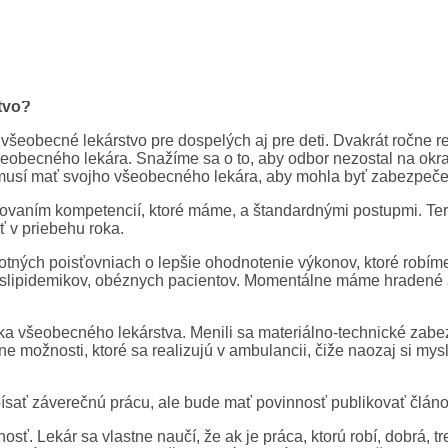
utických postupov, čo pre všeobecné lekárstvo bude znamenať 
terapeutické postupy ostatných odborných spoločností a nájde 
operačné vyšetrenia, akútne ochorenia, ochorenia respiračného 
tvo?
je všeobecné lekárstvo pre dospelých aj pre deti. Dvakrát ročne
eobecného lekára. Snažíme sa o to, aby odbor nezostal na okraj
nt musí mať svojho všeobecného lekára, aby mohla byť zabezpeče
irovaním kompetencií, ktoré máme, a štandardnými postupmi. T
ť v priebehu roka.
avotných poisťovniach o lepšie ohodnotenie výkonov, ktoré robím
dyslipidemikov, obéznych pacientov. Momentálne máme hradené a
a všeobecného lekárstva. Menili sa materiálno-technické zabezp
e možnosti, ktoré sa realizujú v ambulancii, čiže naozaj si mys
písať záverečnú prácu, ale bude mať povinnosť publikovať člán
osť. Lekár sa vlastne naučí, že ak je práca, ktorú robí, dobrá, 