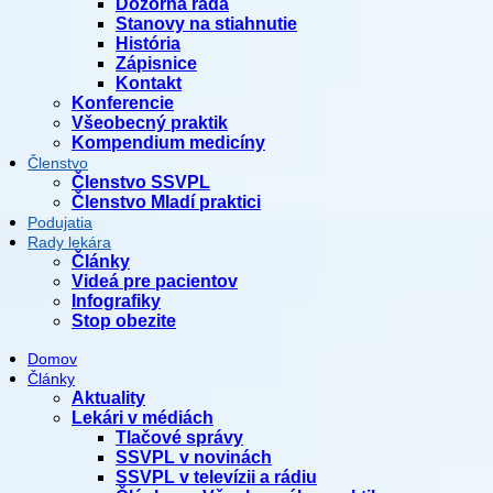
Dozorná rada
Stanovy na stiahnutie
História
Zápisnice
Kontakt
Konferencie
Všeobecný praktik
Kompendium medicíny
Členstvo
Členstvo SSVPL
Členstvo Mladí praktici
Podujatia
Rady lekára
Články
Videá pre pacientov
Infografiky
Stop obezite
Domov
Články
Aktuality
Lekári v médiách
Tlačové správy
SSVPL v novinách
SSVPL v televízii a rádiu