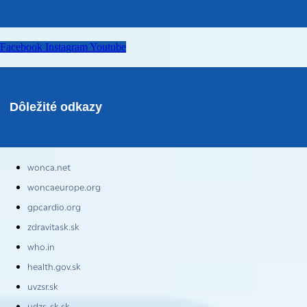
Facebook
Instagram
Youtube
Dôležité odkazy
wonca.net
woncaeurope.org
gpcardio.org
zdravitask.sk
who.in
health.gov.sk
uvzsr.sk