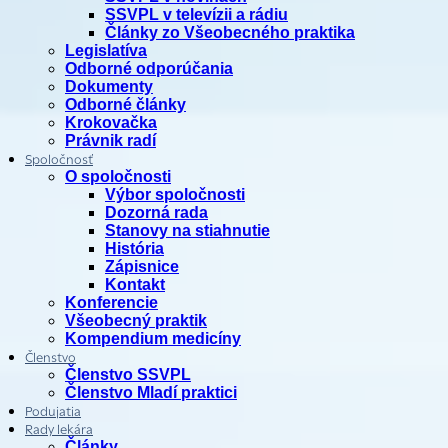
SSVPL v televízii a rádiu
Články zo Všeobecného praktika
Legislatíva
Odborné odporúčania
Dokumenty
Odborné články
Krokovačka
Právnik radí
Spoločnosť
O spoločnosti
Výbor spoločnosti
Dozorná rada
Stanovy na stiahnutie
História
Zápisnice
Kontakt
Konferencie
Všeobecný praktik
Kompendium medicíny
Členstvo
Členstvo SSVPL
Členstvo Mladí praktici
Podujatia
Rady lekára
Články