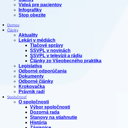
Videá pre pacientov
Infografiky
Stop obezite
Domov
Články
Aktuality
Lekári v médiách
Tlačové správy
SSVPL v novinách
SSVPL v televízii a rádiu
Články zo Všeobecného praktika
Legislatíva
Odborné odporúčania
Dokumenty
Odborné články
Krokovačka
Právnik radí
Spoločnosť
O spoločnosti
Výbor spoločnosti
Dozorná rada
Stanovy na stiahnutie
História
Zápisnice