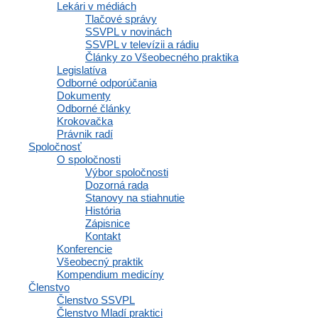
VŠEOBECNÉHO
Lekári v médiách
Tlačové správy
PRAKTICKÉHO
SSVPL v novinách
LEKÁRSTVA
SSVPL v televízii a rádiu
Články zo Všeobecného praktika
Legislatíva
Business Center Polianky (BCP)
Odborné odporúčania
Dokumenty
Polianky 5, 841 01 Bratislava
Odborné články
Krokovačka
IČO: 35607131
Právnik radí
DIČ: 2020971502
Spoločnosť
O spoločnosti
Výbor spoločnosti
Dozorná rada
Stanovy na stiahnutie
Členstvo
História
Zápisnice
Kontakt
Konferencie
Všeobecný praktik
Osobné informácie a profil
Kompendium medicíny
Výhody a zľavy
Členstvo
Vzdelávacie materiály a odborné zdroje
Členstvo SSVPL
Zápisnice a interné dokumenty spoločnosti
Členstvo Mladí praktici