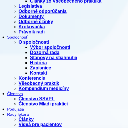
Články zo Všeobecného praktika
Legislatíva
Odborné odporúčania
Dokumenty
Odborné články
Krokovačka
Právnik radí
Spoločnosť
O spoločnosti
Výbor spoločnosti
Dozorná rada
Stanovy na stiahnutie
História
Zápisnice
Kontakt
Konferencie
Všeobecný praktik
Kompendium medicíny
Členstvo
Členstvo SSVPL
Členstvo Mladí praktici
Podujatia
Rady lekára
Články
Videá pre pacientov