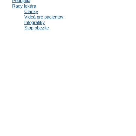
Podujatia
Rady lekára
Články
Videá pre pacientov
Infografiky
Stop obezite