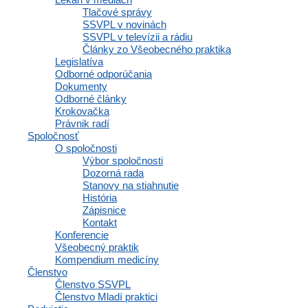
Tlačové správy
SSVPL v novinách
SSVPL v televízii a rádiu
Články zo Všeobecného praktika
Legislatíva
Odborné odporúčania
Dokumenty
Odborné články
Krokovačka
Právnik radí
Spoločnosť
O spoločnosti
Výbor spoločnosti
Dozorná rada
Stanovy na stiahnutie
História
Zápisnice
Kontakt
Konferencie
Všeobecný praktik
Kompendium medicíny
Členstvo
Členstvo SSVPL
Členstvo Mladí praktici