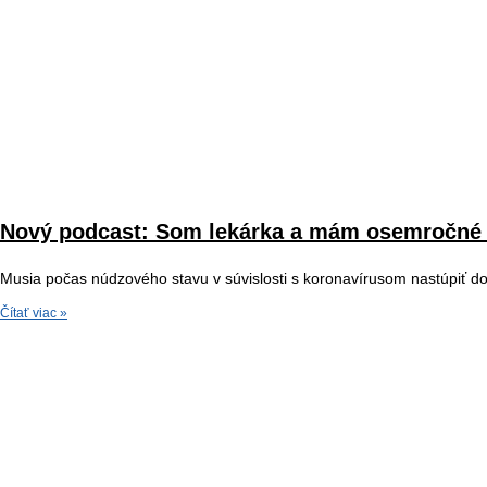
Nový podcast: Som lekárka a mám osemročné d
Musia počas núdzového stavu v súvislosti s koronavírusom nastúpiť d
Čítať viac »