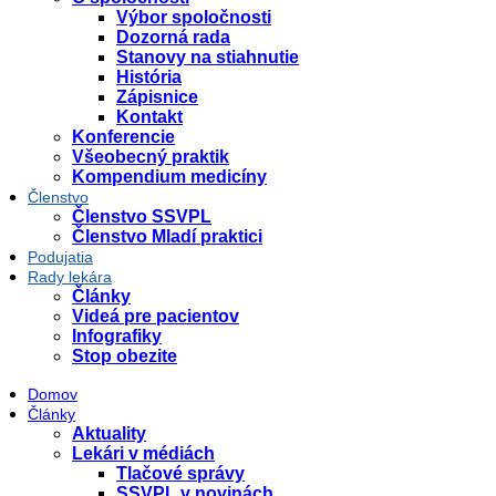
Výbor spoločnosti
Dozorná rada
Stanovy na stiahnutie
História
Zápisnice
Kontakt
Konferencie
Všeobecný praktik
Kompendium medicíny
Členstvo
Členstvo SSVPL
Členstvo Mladí praktici
Podujatia
Rady lekára
Články
Videá pre pacientov
Infografiky
Stop obezite
Domov
Články
Aktuality
Lekári v médiách
Tlačové správy
SSVPL v novinách