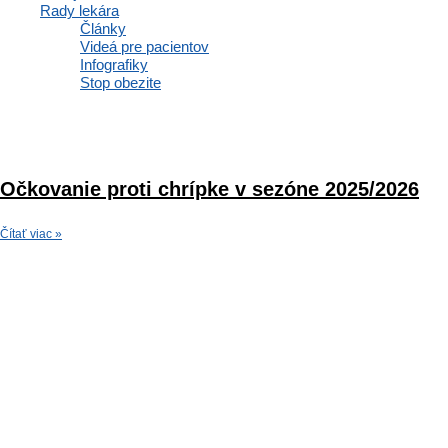
Rady lekára
Články
Videá pre pacientov
Infografiky
Stop obezite
Očkovanie proti chrípke v sezóne 2025/2026
Čítať viac »