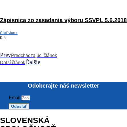
Zápisnica zo zasadania výboru SSVPL 5.6.2018
Čítať viac »
Prev
Predchádzajúci článok
Ďalšie
Ďaľší článok
Odoberajte náš newsletter
Email
Odoslať
SLOVENSKÁ