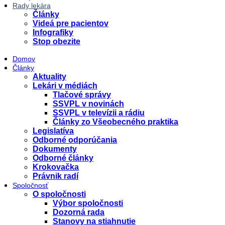
Rady lekára
Články
Videá pre pacientov
Infografiky
Stop obezite
Domov
Články
Aktuality
Lekári v médiách
Tlačové správy
SSVPL v novinách
SSVPL v televízii a rádiu
Články zo Všeobecného praktika
Legislatíva
Odborné odporúčania
Dokumenty
Odborné články
Krokovačka
Právnik radí
Spoločnosť
O spoločnosti
Výbor spoločnosti
Dozorná rada
Stanovy na stiahnutie