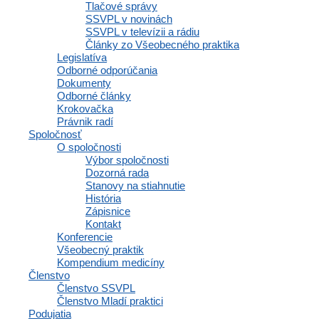
Tlačové správy
SSVPL v novinách
SSVPL v televízii a rádiu
Články zo Všeobecného praktika
Legislatíva
Odborné odporúčania
Dokumenty
Odborné články
Krokovačka
Právnik radí
Spoločnosť
O spoločnosti
Stanovisko Výboru Slovenskej
Výbor spoločnosti
Dozorná rada
transplantologickej spoločnosti SLS k
Stanovy na stiahnutie
očkovaniu proti COVID-19 u pacientov po
História
Zápisnice
orgánovej transplantácii
Kontakt
Konferencie
Všeobecný praktik
Čítať viac »
Kompendium medicíny
Členstvo
Členstvo SSVPL
Členstvo Mladí praktici
Podujatia