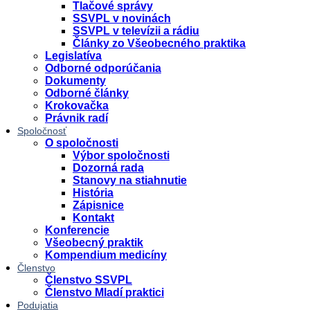
Tlačové správy
SSVPL v novinách
SSVPL v televízii a rádiu
Články zo Všeobecného praktika
Legislatíva
Odborné odporúčania
Dokumenty
Odborné články
Krokovačka
Právnik radí
Spoločnosť
O spoločnosti
Výbor spoločnosti
Dozorná rada
Stanovy na stiahnutie
História
Zápisnice
Kontakt
Konferencie
Všeobecný praktik
Kompendium medicíny
Členstvo
Členstvo SSVPL
Členstvo Mladí praktici
Podujatia