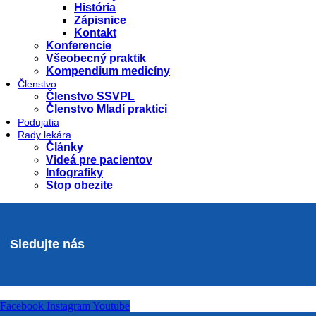
História
Zápisnice
Kontakt
Konferencie
Všeobecný praktik
Kompendium medicíny
Členstvo
Členstvo SSVPL
Členstvo Mladí praktici
Podujatia
Rady lekára
Články
Videá pre pacientov
Infografiky
Stop obezite
Sledujte nás
Facebook
Instagram
Youtube