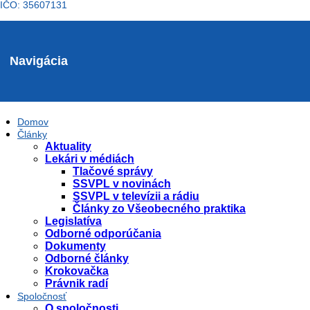
IČO: 35607131
Navigácia
Domov
Články
Aktuality
Lekári v médiách
Tlačové správy
SSVPL v novinách
SSVPL v televízii a rádiu
Články zo Všeobecného praktika
Legislatíva
Odborné odporúčania
Dokumenty
Odborné články
Krokovačka
Právnik radí
Spoločnosť
O spoločnosti