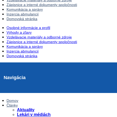
Vzdelávacie materiály a odborné zdroje
Zápisnice a interné dokumenty spoločnosti
Komunikácia a správy
Inzercia abmulancií
Domovská stránka
Osobné informácie a profil
Výhody a zľavy
Vzdelávacie materiály a odborné zdroje
Zápisnice a interné dokumenty spoločnosti
Komunikácia a správy
Inzercia abmulancií
Domovská stránka
Navigácia
Domov
Články
Aktuality
Lekári v médiách