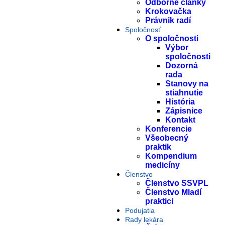
Odborné články
Krokovačka
Právnik radí
Spoločnosť
O spoločnosti
Výbor
spoločnosti
Dozorná
rada
Stanovy na
stiahnutie
História
Zápisnice
Kontakt
Konferencie
Všeobecný
praktik
Kompendium
medicíny
Členstvo
Členstvo SSVPL
Členstvo Mladí
praktici
Podujatia
Rady lekára