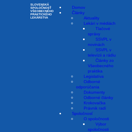
SLOVENSKÁ
Domov
SPOLOČNOSŤ
VŠEOBECNÉHO
Články
PRAKTICKÉHO
Aktuality
LEKÁRSTVA
Lekári v médiách
Tlačové
správy
SSVPL v
novinách
SSVPL v
televízii a rádiu
Články zo
Všeobecného
praktika
Legislatíva
Odborné
odporúčania
Dokumenty
Odborné články
Krokovačka
Právnik radí
Spoločnosť
Štandardný postup pre
O spoločnosti
Výbor
rýchle usmernenia
spoločnosti