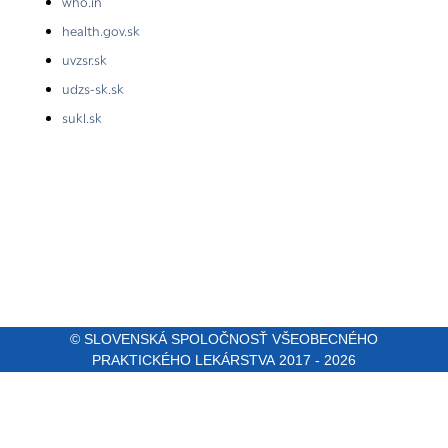
who.in
health.gov.sk
uvzsr.sk
udzs-sk.sk
sukl.sk
© SLOVENSKÁ SPOLOČNOSŤ VŠEOBECNÉHO
PRAKTICKÉHO LEKÁRSTVA 2017 - 2026