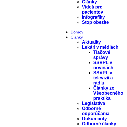
Články
Videá pre
pacientov
Infografiky
Stop obezite
Domov
Články
Aktuality
Lekári v médiách
Tlačové
správy
SSVPL v
novinách
SSVPL v
televízii a
rádiu
Články zo
Všeobecného
praktika
Legislatíva
Odborné
odporúčania
Dokumenty
Odborné články