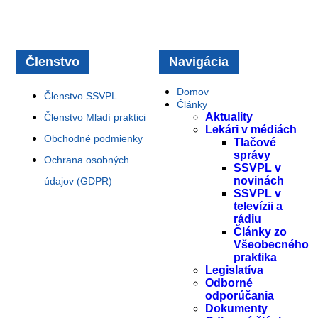
Členstvo
Navigácia
Domov
Členstvo SSVPL
Články
Aktuality
Členstvo Mladí praktici
Lekári v médiách
Obchodné podmienky
Tlačové
správy
Ochrana osobných
SSVPL v
novinách
údajov (GDPR)
SSVPL v
televízii a
rádiu
Články zo
Všeobecného
praktika
Legislatíva
Odborné
odporúčania
Dokumenty