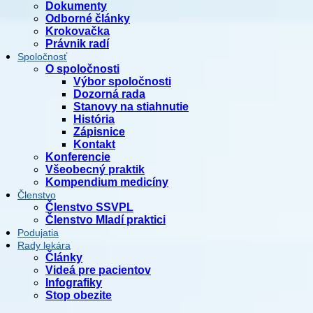
Dokumenty
Odborné články
Krokovačka
Právnik radí
Spoločnosť
O spoločnosti
Výbor spoločnosti
Dozorná rada
Stanovy na stiahnutie
História
Zápisnice
Kontakt
Konferencie
Všeobecný praktik
Kompendium medicíny
Členstvo
Členstvo SSVPL
Členstvo Mladí praktici
Podujatia
Rady lekára
Články
Videá pre pacientov
Infografiky
Stop obezite