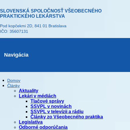
SLOVENSKÁ SPOLOČNOSŤ VŠEOBECNÉHO
PRAKTICKÉHO LEKÁRSTVA
Pod kopčekmi 2D, 841 01 Bratislava
IČO: 35607131
Navigácia
Domov
Články
Aktuality
Lekári v médiách
Tlačové správy
SSVPL v novinách
SSVPL v televízii a rádiu
Články zo Všeobecného praktika
Legislatíva
Odborné odporúčania