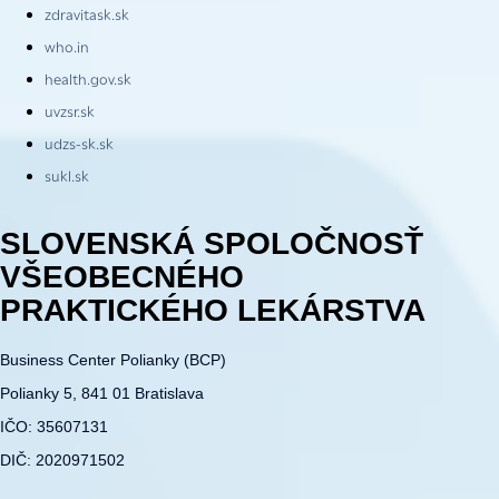
zdravitask.sk
who.in
health.gov.sk
uvzsr.sk
udzs-sk.sk
sukl.sk
SLOVENSKÁ SPOLOČNOSŤ
VŠEOBECNÉHO
PRAKTICKÉHO LEKÁRSTVA
Business Center Polianky (BCP)
Polianky 5, 841 01 Bratislava
IČO: 35607131
DIČ: 2020971502