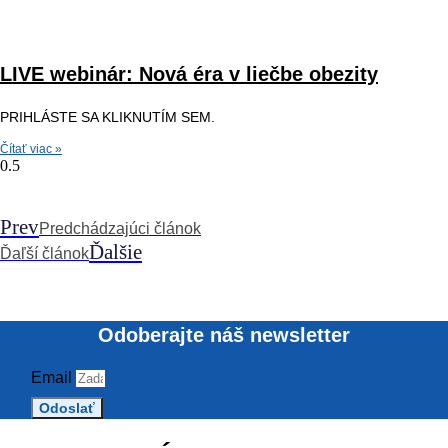
LIVE webinár: Nová éra v liečbe obezity
PRIHLÁSTE SA KLIKNUTÍM SEM.
Čítať viac »
Prev
Predchádzajúci článok
Ďalšie
Ďaľší článok
Odoberajte náš newsletter
Email
Odoslať