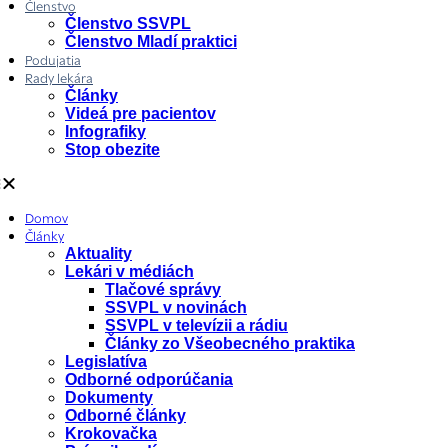
Členstvo
Členstvo SSVPL
Členstvo Mladí praktici
Podujatia
Rady lekára
Články
Videá pre pacientov
Infografiky
Stop obezite
Domov
Články
Aktuality
Lekári v médiách
Tlačové správy
SSVPL v novinách
SSVPL v televízii a rádiu
Články zo Všeobecného praktika
Legislatíva
Odborné odporúčania
Dokumenty
Odborné články
Krokovačka