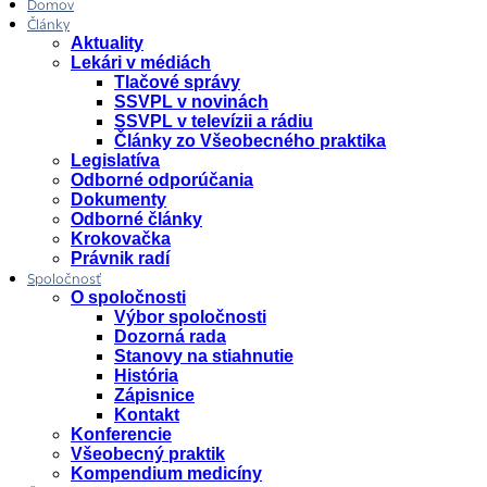
Domov
Články
Aktuality
Lekári v médiách
Tlačové správy
SSVPL v novinách
SSVPL v televízii a rádiu
Články zo Všeobecného praktika
Legislatíva
Odborné odporúčania
Dokumenty
Odborné články
Krokovačka
Právnik radí
Spoločnosť
O spoločnosti
Výbor spoločnosti
Dozorná rada
Stanovy na stiahnutie
História
Zápisnice
Kontakt
Konferencie
Všeobecný praktik
Kompendium medicíny