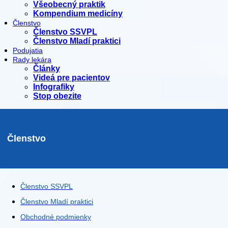
Všeobecný praktik
Kompendium medicíny
Členstvo
Členstvo SSVPL
Členstvo Mladí praktici
Podujatia
Rady lekára
Články
Videá pre pacientov
Infografiky
Stop obezite
Členstvo
Členstvo SSVPL
Členstvo Mladí praktici
Obchodné podmienky