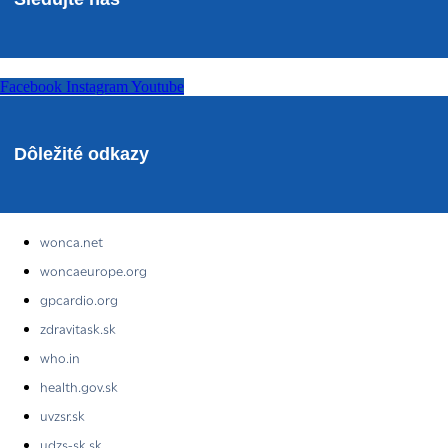
Facebook
Instagram
Youtube
Dôležité odkazy
wonca.net
woncaeurope.org
gpcardio.org
zdravitask.sk
who.in
health.gov.sk
uvzsr.sk
udzs-sk.sk