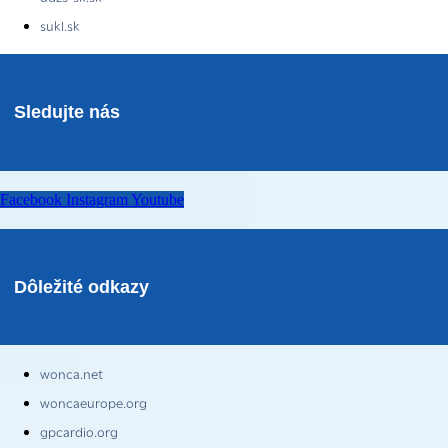
sukl.sk
Sledujte nás
Facebook
Instagram
Youtube
Dôležité odkazy
wonca.net
woncaeurope.org
gpcardio.org