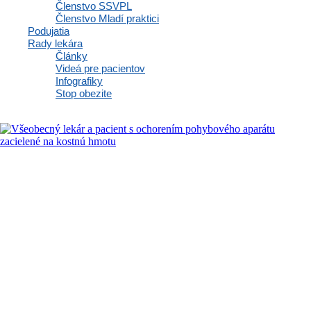
47. výročná konferencia Slovenskej
Členstvo SSVPL
15.10.2026
spoločnosti všeobecného praktického
Členstvo Mladí praktici
lekárstva
Podujatia
Rady lekára
Články
Videá pre pacientov
MOHLO BY VÁS ZAUJAŤ
Infografiky
Stop obezite