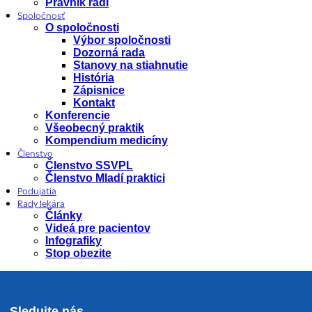
Právnik radí
Spoločnosť
O spoločnosti
Výbor spoločnosti
Dozorná rada
Stanovy na stiahnutie
História
Zápisnice
Kontakt
Konferencie
Všeobecný praktik
Kompendium medicíny
Členstvo
Členstvo SSVPL
Členstvo Mladí praktici
Podujatia
Rady lekára
Články
Videá pre pacientov
Infografiky
Stop obezite
Sledujte nás