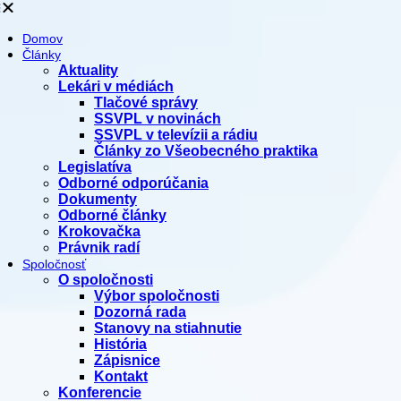
Domov
Články
Aktuality
Lekári v médiách
Tlačové správy
SSVPL v novinách
SSVPL v televízii a rádiu
Články zo Všeobecného praktika
Legislatíva
Odborné odporúčania
Dokumenty
Odborné články
Krokovačka
Právnik radí
Spoločnosť
O spoločnosti
Výbor spoločnosti
Dozorná rada
Stanovy na stiahnutie
História
Zápisnice
Kontakt
Konferencie