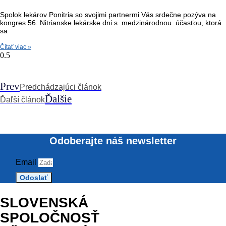
Spolok lekárov Ponitria so svojimi partnermi Vás srdečne pozýva na
kongres 56. Nitrianske lekárske dni s medzinárodnou účasťou, ktorá
sa
Čítať viac »
Prev
Predchádzajúci článok
Ďalšie
Ďaľší článok
Odoberajte náš newsletter
Email
Odoslať
SLOVENSKÁ
SPOLOČNOSŤ