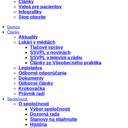
Články
Videá pre pacientov
Infografiky
Stop obezite
Domov
Články
Aktuality
Lekári v médiách
Tlačové správy
SSVPL v novinách
SSVPL v televízii a rádiu
Články zo Všeobecného praktika
Legislatíva
Odborné odporúčania
Dokumenty
Odborné články
Krokovačka
Právnik radí
Spoločnosť
O spoločnosti
Výbor spoločnosti
Dozorná rada
Stanovy na stiahnutie
História