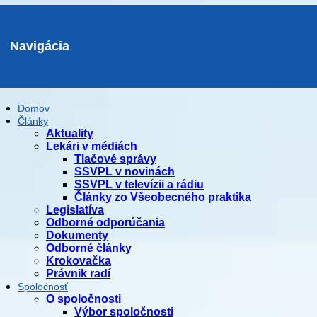
Navigácia
Domov
Články
Aktuality
Lekári v médiách
Tlačové správy
SSVPL v novinách
SSVPL v televízii a rádiu
Články zo Všeobecného praktika
Legislatíva
Odborné odporúčania
Dokumenty
Odborné články
Krokovačka
Právnik radí
Spoločnosť
O spoločnosti
Výbor spoločnosti