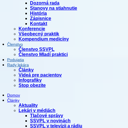
Dozorná rada
Stanovy na stiahnutie
História
Zápisnice
Kontakt
Konferencie
Všeobecný praktik
Kompendium medicíny
Členstvo
Členstvo SSVPL
Členstvo Mladí praktici
Podujatia
Rady lekára
Články
Videá pre pacientov
Infografiky
Stop obezite
Domov
Články
Aktuality
Lekári v médiách
Tlačové správy
SSVPL v novinách
SSVPL v televízii a rádiu