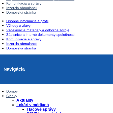
Komunikácia a správy
Inzercia abmulancií
Domovská stránka
Osobné informácie a profil
Výhody a zľavy
Vzdelávacie materiály a odborné zdroje
Zápisnice a interné dokumenty spoločnosti
Komunikácia a správy
Inzercia abmulancií
Domovská stránka
Navigácia
Domov
Články
Aktuality
Lekári v médiách
Tlačové správy