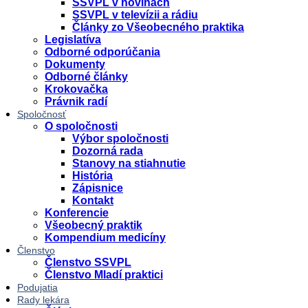
SSVPL v novinách
SSVPL v televízii a rádiu
Články zo Všeobecného praktika
Legislatíva
Odborné odporúčania
Dokumenty
Odborné články
Krokovačka
Právnik radí
Spoločnosť
O spoločnosti
Výbor spoločnosti
Dozorná rada
Stanovy na stiahnutie
História
Zápisnice
Kontakt
Konferencie
Všeobecný praktik
Kompendium medicíny
Členstvo
Členstvo SSVPL
Členstvo Mladí praktici
Podujatia
Rady lekára