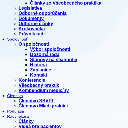
Články zo Všeobecného praktika
Legislatíva
Odborné odporúčania
Dokumenty
Odborné články
Krokovačka
Právnik radí
Spoločnosť
O spoločnosti
Výbor spoločnosti
Dozorná rada
Stanovy na stiahnutie
História
Zápisnice
Kontakt
Konferencie
Všeobecný praktik
Kompendium medicíny
Členstvo
Členstvo SSVPL
Členstvo Mladí praktici
Podujatia
Rady lekára
Články
Videá pre pacientov