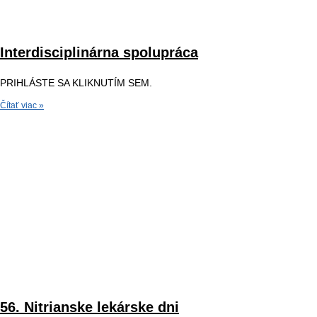
Interdisciplinárna spolupráca
PRIHLÁSTE SA KLIKNUTÍM SEM.
Čítať viac »
56. Nitrianske lekárske dni