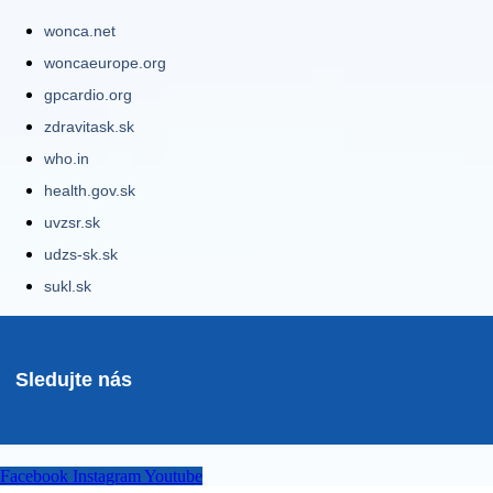
wonca.net
woncaeurope.org
gpcardio.org
zdravitask.sk
who.in
health.gov.sk
uvzsr.sk
udzs-sk.sk
sukl.sk
Sledujte nás
Facebook
Instagram
Youtube