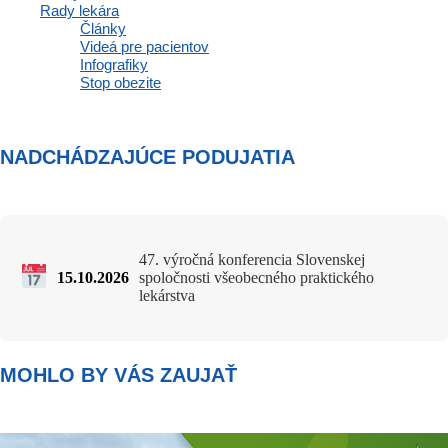
Rady lekára
https://app.sli.do/event/2Kr8KctWfVeHr3tQixgK3n
Články
Videá pre pacientov
Srdečne Vás pozývame.
Infografiky
Stop obezite
NADCHÁDZAJÚCE PODUJATIA
47. výročná konferencia Slovenskej
15.10.2026
spoločnosti všeobecného praktického
lekárstva
MOHLO BY VÁS ZAUJAŤ