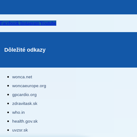
Facebook
Instagram
Youtube
Dôležité odkazy
wonca.net
woncaeurope.org
gpcardio.org
zdravitask.sk
who.in
health.gov.sk
uvzsr.sk