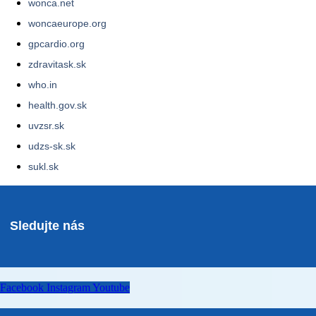
wonca.net
woncaeurope.org
gpcardio.org
zdravitask.sk
who.in
health.gov.sk
uvzsr.sk
udzs-sk.sk
sukl.sk
Sledujte nás
Facebook
Instagram
Youtube