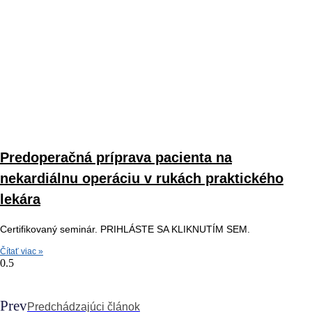
Predoperačná príprava pacienta na
nekardiálnu operáciu v rukách praktického
lekára
Certifikovaný seminár. PRIHLÁSTE SA KLIKNUTÍM SEM.
Čítať viac »
Prev
Predchádzajúci článok