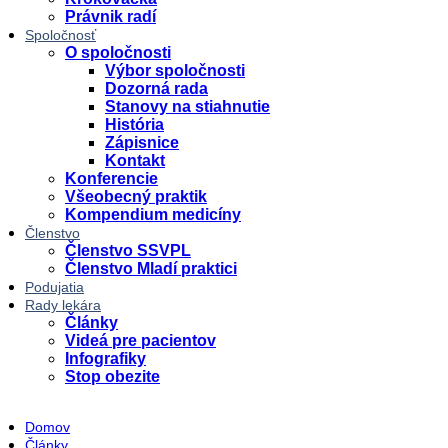
Právnik radí
Spoločnosť
O spoločnosti
Výbor spoločnosti
Dozorná rada
Stanovy na stiahnutie
História
Zápisnice
Kontakt
Konferencie
Všeobecný praktik
Kompendium medicíny
Členstvo
Členstvo SSVPL
Členstvo Mladí praktici
Podujatia
Rady lekára
Články
Videá pre pacientov
Infografiky
Stop obezite
Domov
Články