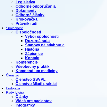
Legislatíva
Odborné odporúčania
Dokumenty
Odborné články
Krokovačka
Právnik radí
Spoločnosť
O spoločnosti
Výbor spoločnosti
Dozorná rada
Stanovy na stiahnutie
História
Zápisnice
Kontakt
Konferencie
Všeobecný praktik
Kompendium medicíny
Členstvo
Členstvo SSVPL
Členstvo Mladí praktici
Podujatia
Rady lekára
Články
Videá pre pacientov
Infografiky