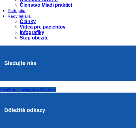
Členstvo Mladí praktici
Podujatia
Rady lekára
Články
Videá pre pacientov
Infografiky
Stop obezite
Sledujte nás
Facebook
Instagram
Youtube
Dôležité odkazy