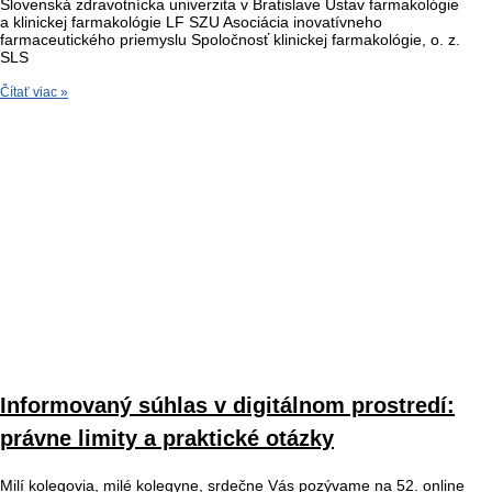
Slovenská zdravotnícka univerzita v Bratislave Ústav farmakológie
a klinickej farmakológie LF SZU Asociácia inovatívneho
farmaceutického priemyslu Spoločnosť klinickej farmakológie, o. z.
SLS
Čítať viac »
Informovaný súhlas v digitálnom prostredí:
právne limity a praktické otázky
Milí kolegovia, milé kolegyne, srdečne Vás pozývame na 52. online