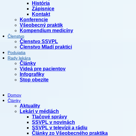
História
Zápisnice
Kontakt
Konferencie
Všeobecný praktik
Kompendium medicíny
Členstvo
Členstvo SSVPL
Členstvo Mladí praktici
Podujatia
Rady lekára
Články
Videá pre pacientov
Infografiky
Stop obezite
Domov
Články
Aktuality
Lekári v médiách
Tlačové správy
SSVPL v novinách
SSVPL v televízii a rádiu
Články zo Všeobecného praktika