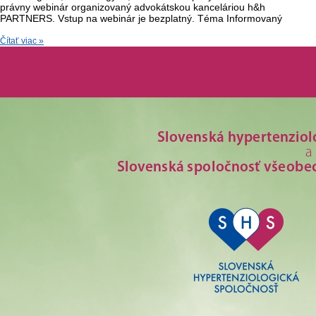
právny webinár organizovaný advokátskou kanceláriou h&h
PARTNERS. Vstup na webinár je bezplatný. Téma Informovaný
Čítať viac »