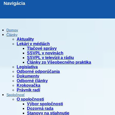
Navigácia
Domov
Články
Aktuality
Lekári v médiách
Tlačové správy
SSVPL v novinách
SSVPL v televízii a rádiu
Články zo Všeobecného praktika
Legislatíva
Odborné odporúčania
Dokumenty
Odborné články
Krokovačka
Právnik radí
Spoločnosť
O spoločnosti
Výbor spoločnosti
Dozorná rada
Stanovy na stiahnutie