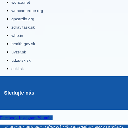
wonca.net
woncaeurope.org
gpcardio.org
zdravitask.sk
who.in
health.gov.sk
uvzsr.sk
udzs-sk.sk
sukl.sk
Sledujte nás
Facebook
Instagram
Youtube
© SLOVENSKÁ SPOLOČNOSŤ VŠEOBECNÉHO PRAKTICKÉHO