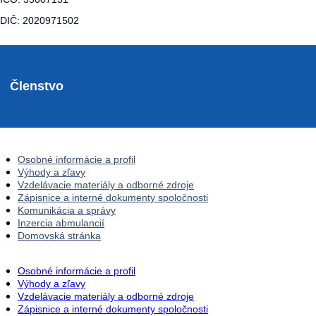
DIČ: 2020971502
Členstvo
Osobné informácie a profil
Výhody a zľavy
Vzdelávacie materiály a odborné zdroje
Zápisnice a interné dokumenty spoločnosti
Komunikácia a správy
Inzercia abmulancií
Domovská stránka
Osobné informácie a profil
Výhody a zľavy
Vzdelávacie materiály a odborné zdroje
Zápisnice a interné dokumenty spoločnosti