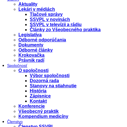
Aktuality
Lekári v médiách
Tlačové správy
SSVPL v novinách
SSVPL v televízii a rádiu
Články zo Všeobecného praktika
Legislatíva
Odborné odporúčania
Dokumenty
Odborné články
Krokovačka
Právnik radí
Spoločnosť
O spoločnosti
Výbor spoločnosti
Dozorná rada
Stanovy na stiahnutie
História
Zápisnice
Kontakt
Konferencie
Všeobecný praktik
Kompendium medicíny
Členstvo
Členstvo SSVPL