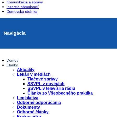
Komunikácia a správy
Inzercia abmulancií
Domovská stránka
Navigácia
Domov
Články
Aktuality
Lekári v médiách
Tlačové správy
SSVPL v novinách
SSVPL v televízii a rádiu
Články zo Všeobecného praktika
Legislatíva
Odborné odporúčania
Dokumenty
Odborné články
Krokovačka