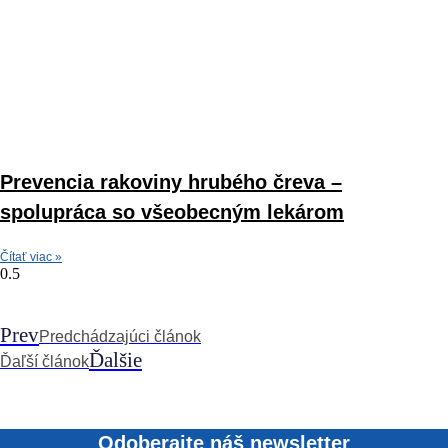
Prevencia rakoviny hrubého čreva –
spolupráca so všeobecným lekárom
Čítať viac »
Prev
Predchádzajúci článok
Ďalšie
Ďaľší článok
Odoberajte náš newsletter