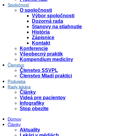
Spoločnosť
O spoločnosti
Výbor spoločnosti
Dozorná rada
Stanovy na stiahnutie
História
Zápisnice
Kontakt
Konferencie
Všeobecný praktik
Kompendium medicíny
Členstvo
Členstvo SSVPL
Členstvo Mladí praktici
Podujatia
Rady lekára
Články
Videá pre pacientov
Infografiky
Stop obezite
Domov
Články
Aktuality
Lekári v médiách