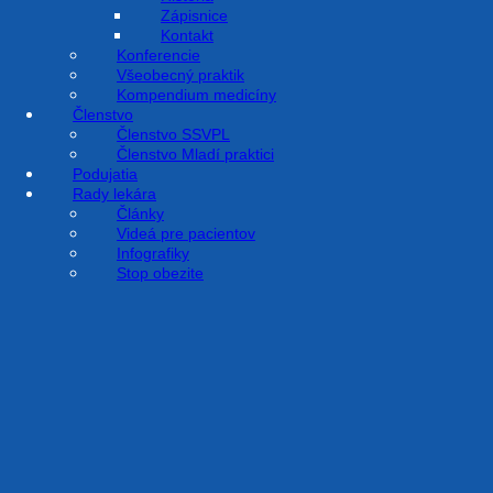
Zápisnice
Kontakt
Konferencie
Všeobecný praktik
Kompendium medicíny
Členstvo
Členstvo SSVPL
Členstvo Mladí praktici
Podujatia
Rady lekára
Články
Videá pre pacientov
Infografiky
Stop obezite
Príručka na stiahnutie ZDARMA TU.
NADCHÁDZAJÚCE PODUJATIA
47. výročná konferencia Slovenskej
📅
15.10.2026
spoločnosti všeobecného praktického