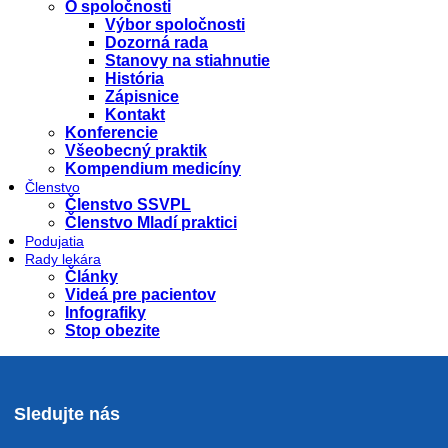
O spoločnosti
Výbor spoločnosti
Dozorná rada
Stanovy na stiahnutie
História
Zápisnice
Kontakt
Konferencie
Všeobecný praktik
Kompendium medicíny
Členstvo
Členstvo SSVPL
Členstvo Mladí praktici
Podujatia
Rady lekára
Články
Videá pre pacientov
Infografiky
Stop obezite
Sledujte nás