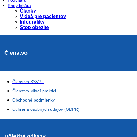
Podujatia
Rady lekára
Články
Videá pre pacientov
Infografiky
Stop obezite
Členstvo
Členstvo SSVPL
Členstvo Mladí praktici
Obchodné podmienky
Ochrana osobných údajov (GDPR)
Dôležité odkazy