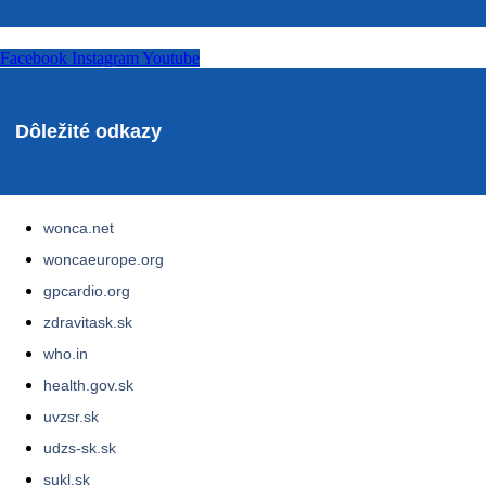
Facebook
Instagram
Youtube
Dôležité odkazy
wonca.net
woncaeurope.org
gpcardio.org
zdravitask.sk
who.in
health.gov.sk
uvzsr.sk
udzs-sk.sk
sukl.sk