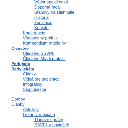
Výbor spoločnosti
Hlboká žilová trombóza je potenciálne nebezpečný stav. Čo je hlboká
Dozorná rada
žilová trombóza a aké sú jej riziká? Aké má trombóza
Stanovy na stiahnutie
História
Čítať viac »
Zápisnice
Kontakt
Konferencie
Všeobecný praktik
Kompendium medicíny
Členstvo
Členstvo SSVPL
Členstvo Mladí praktici
Podujatia
Rady lekára
Články
Videá pre pacientov
Infografiky
Stop obezite
Domov
Články
Aktuality
Lekári v médiách
Tlačové správy
SSVPL v novinách