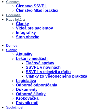
Členstvo
Členstvo SSVPL
Členstvo Mladí praktici
Podujatia
Rady lekára
Články
Videá pre pacientov
Infografiky
Stop obezite
Domov
Články
Aktuality
Lekári v médiách
Tlačové správy
SSVPL v novinách
SSVPL v televízii a rádiu
Články zo Všeobecného praktika
Legislatíva
Odborné odporúčania
Dokumenty
Odborné články
Krokovačka
Právnik radí
Spoločnosť