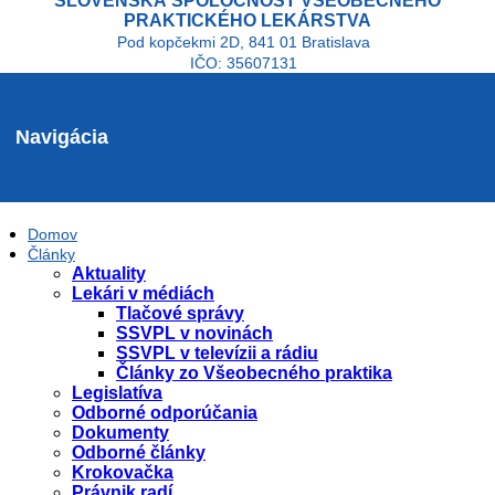
SLOVENSKÁ SPOLOČNOSŤ VŠEOBECNÉHO
PRAKTICKÉHO LEKÁRSTVA
Pod kopčekmi 2D, 841 01 Bratislava
IČO: 35607131
Navigácia
Domov
Články
Aktuality
Lekári v médiách
Tlačové správy
SSVPL v novinách
SSVPL v televízii a rádiu
Články zo Všeobecného praktika
Legislatíva
Odborné odporúčania
Dokumenty
Odborné články
Krokovačka
Právnik radí