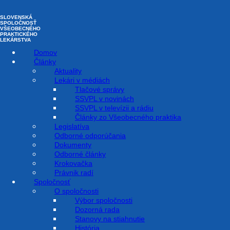
Preskočiť na obsah
SLOVENSKÁ
SPOLOČNOSŤ
VŠEOBECNÉHO
PRAKTICKÉHO
LEKÁRSTVA
Domov
Články
Aktuality
Lekári v médiách
Tlačové správy
Ako liečiť COVID-19 doma v
SSVPL v novinách
SSVPL v televízii a rádiu
spolupráci s ambulantným
Články zo Všeobecného praktika
Legislatíva
Odborné odporúčania
lekárom?
Dokumenty
Odborné články
Krokovačka
30. Októbra 2022
Právnik radí
Spoločnosť
O spoločnosti
Výbor spoločnosti
Dozorná rada
Stanovy na stiahnutie
História