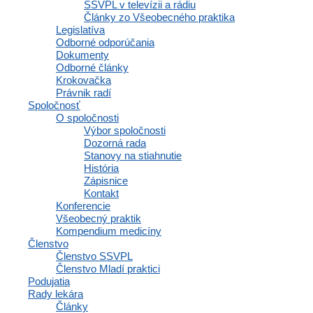
SSVPL v televízii a rádiu
Články zo Všeobecného praktika
Legislatíva
Odborné odporúčania
Dokumenty
Odborné články
Krokovačka
Právnik radí
Spoločnosť
O spoločnosti
Výbor spoločnosti
Dozorná rada
Stanovy na stiahnutie
História
Zápisnice
Kontakt
Konferencie
Všeobecný praktik
Kompendium medicíny
Členstvo
Členstvo SSVPL
Členstvo Mladí praktici
Podujatia
Rady lekára
Články