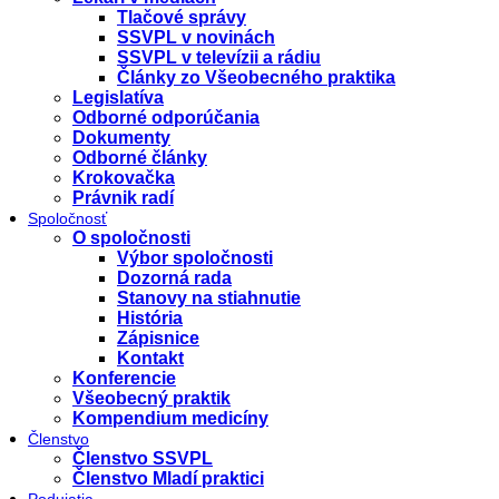
Tlačové správy
SSVPL v novinách
SSVPL v televízii a rádiu
Články zo Všeobecného praktika
Legislatíva
Odborné odporúčania
Dokumenty
Odborné články
Krokovačka
Právnik radí
Spoločnosť
O spoločnosti
Výbor spoločnosti
Dozorná rada
Stanovy na stiahnutie
História
Zápisnice
Kontakt
Konferencie
Všeobecný praktik
Kompendium medicíny
Členstvo
Členstvo SSVPL
Členstvo Mladí praktici