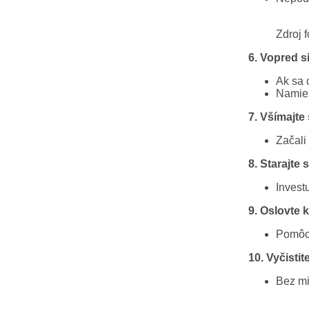
Zdroj 
6. Vopred si
Ak sa 
Namies
7. Všímajte
Začali 
8. Starajte
Invest
9. Oslovte 
Pomôcť
10. Vyčisti
Bez mi