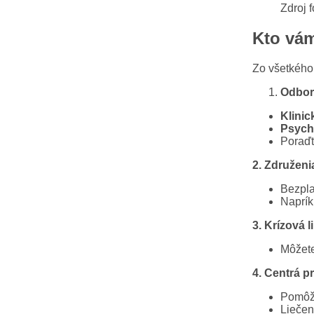
Zdroj 
Kto vám
Zo všetkého 
Odbor
Klini
Psych
Poraďt
2. Združeni
Bezpla
Naprí
3. Krízová l
Môžete
4. Centrá pr
Pomôžu
Liečen