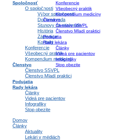
Spoločnosť
Konferencie
Čo je nadmer
O spoločnosti
Všeobecný praktik
Výbor spoločnosti
Kompendium medicíny
Prečo vlast
Dozorná rada
Členstvo
Stanovy na stiahnutie
Členstvo SSVPL
Čo sa zlepš
História
Členstvo Mladí praktici
Zápisnice
Ako prestať
Podujatia
Kontakt
Rady lekára
Kto vám pom
Konferencie
Články
Všeobecný praktik
Videá pre pacientov
Kompendium medicíny
Čo je n
Infografiky
Členstvo
Stop obezite
Členstvo SSVPL
Na začiatok 
Členstvo Mladí praktici
napríklad
ma
Podujatia
Rady lekára
Pozor na nár
Články
Videá pre pacientov
Kedy je
Infografiky
Stop obezite
narúša
Domov
zhoršu
Články
strata
Aktuality
pijete 
Lekári v médiách
schová