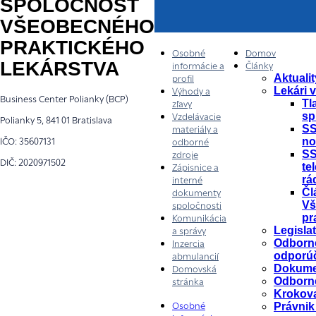
SPOLOČNOSŤ
VŠEOBECNÉHO
PRAKTICKÉHO
Osobné
Domov
LEKÁRSTVA
informácie a
Články
Aktualit
profil
Lekári 
Výhody a
Business Center Polianky (BCP)
Tl
zľavy
sp
Vzdelávacie
Polianky 5, 841 01 Bratislava
SS
materiály a
no
IČO: 35607131
odborné
SS
zdroje
DIČ: 2020971502
tel
Zápisnice a
rá
interné
Čl
dokumenty
Vš
spoločnosti
pr
Komunikácia
Legislat
a správy
Odborn
Inzercia
odporú
abmulancií
Dokume
Domovská
Odborn
stránka
Krokov
Právnik
Osobné