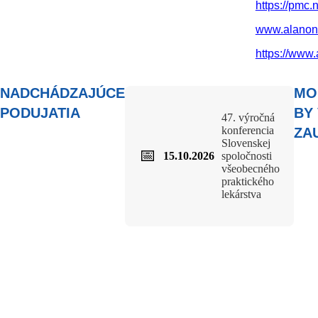
https://pmc.
www.alanon
https://www.
NADCHÁDZAJÚCE
MO
PODUJATIA
BY
47. výročná
konferencia
ZA
Slovenskej
📅
15.10.2026
spoločnosti
všeobecného
praktického
lekárstva