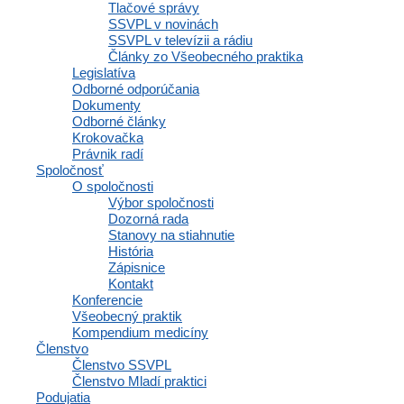
Tlačové správy
nedoká
SSVPL v novinách
pijete
SSVPL v televízii a rádiu
pijete
Články zo Všeobecného praktika
zažili 
Legislatíva
prejav
Odborné odporúčania
rozčuľ
Dokumenty
cítite,
Odborné články
máte
p
Krokovačka
Právnik radí
*Požívanie a
Spoločnosť
O spoločnosti
Prečo p
Výbor spoločnosti
Dozorná rada
Stanovy na stiahnutie
Najčastejšie
História
spoloč
Zápisnice
pitie 
Kontakt
Konferencie
V praxi môže
Všeobecný praktik
Kompendium medicíny
uniknú
Členstvo
prispô
Členstvo SSVPL
cítiť 
Členstvo Mladí praktici
byť opi
Podujatia