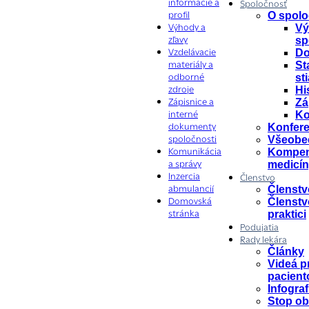
informácie a
Spoločnosť
O spolo
profil
Vý
Výhody a
sp
zľavy
Do
Vzdelávacie
St
materiály a
st
odborné
Hi
zdroje
Zá
Zápisnice a
Ko
interné
Konfere
dokumenty
Všeobec
spoločnosti
Kompe
Komunikácia
medicí
a správy
Inzercia
Členstvo
Členst
abmulancií
Členstv
Domovská
praktici
stránka
Podujatia
Rady lekára
Články
Videá p
pacient
Infograf
Stop ob