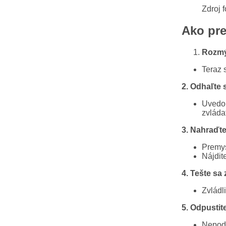
Zdroj 
Ako pre
Rozmýš
Teraz s
2. Odhaľte 
Uvedom
zvláda
3. Nahraďt
Premysl
Nájdite
4. Tešte sa 
Zvládl
5. Odpustite
Nepoda