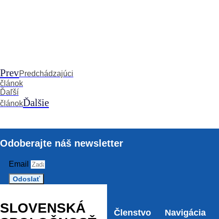
Prev
Predchádzajúci
článok
Ďaľší
Ďalšie
článok
Odoberajte náš newsletter
Email
Odoslať
SLOVENSKÁ
Členstvo
Navigácia