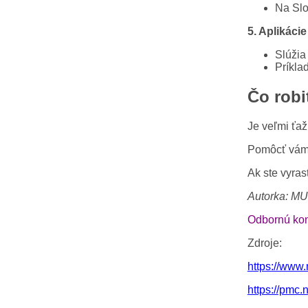
Na Slo
5. Aplikáci
Slúžia
Príkla
Čo robi
Je veľmi ťaž
Pomôcť vám
Ak ste vyras
Autorka: MU
Odbornú kon
Zdroje:
https://www
https://pmc.