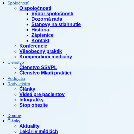
Spoločnosť
O spoločnosti
Výbor spoločnosti
Dozorná rada
Stanovy na stiahnutie
História
Zápisnice
Kontakt
Konferencie
Všeobecný praktik
Kompendium medicíny
Členstvo
Členstvo SSVPL
Členstvo Mladí praktici
Podujatia
Rady lekára
Články
Videá pre pacientov
Infografiky
Stop obezite
Domov
Články
Aktuality
Lekári v médiách