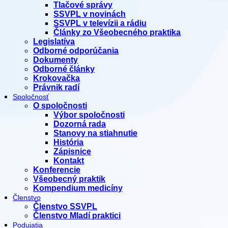
Tlačové správy
SSVPL v novinách
SSVPL v televízii a rádiu
Články zo Všeobecného praktika
Legislatíva
Odborné odporúčania
Dokumenty
Odborné články
Krokovačka
Právnik radí
Spoločnosť
O spoločnosti
Výbor spoločnosti
Dozorná rada
Stanovy na stiahnutie
História
Zápisnice
Kontakt
Konferencie
Všeobecný praktik
Kompendium medicíny
Členstvo
Členstvo SSVPL
Členstvo Mladí praktici
Podujatia