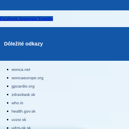
Facebook
Instagram
Youtube
Dôležité odkazy
wonca.net
woncaeurope.org
gpcardio.org
zdravitask.sk
who.in
health.gov.sk
uvzsr.sk
udzs-sk.sk