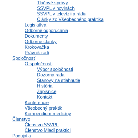
Tlačové správy
SSVPL v novinách
SSVPL v televízii a rádiu
42. Výročná konferencia SSVPL
Články zo Všeobecného praktika
Legislatíva
2021
Odborné odporúčania
Dokumenty
Odborné články
Krokovačka
Právnik radí
Spoločnosť
O spoločnosti
...
Výbor spoločnosti
Dozorná rada
Stanovy na stiahnutie
Odoberajte náš newsletter
História
Zápisnice
Email
Kontakt
Konferencie
Odoslať
Všeobecný praktik
Kompendium medicíny
SLOVENSKÁ
Členstvo
Členstvo SSVPL
SPOLOČNOSŤ
Členstvo Mladí praktici
Podujatia