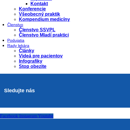
Kontakt
Konferencie
Všeobecný praktik
Kompendium medicíny
Členstvo
Členstvo SSVPL
Členstvo Mladí praktici
Podujatia
Rady lekára
Články
Videá pre pacientov
Infografiky
Stop obezite
Sledujte nás
Facebook
Instagram
Youtube