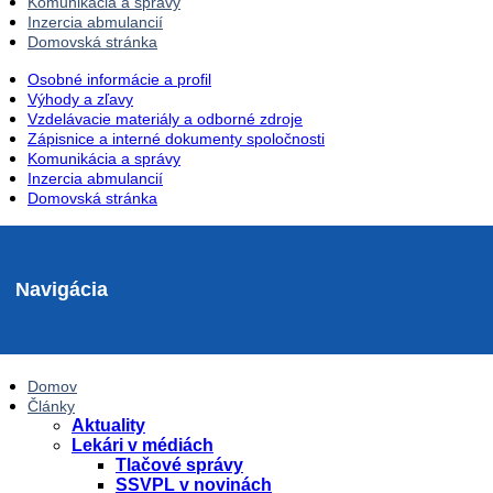
Komunikácia a správy
Inzercia abmulancií
Domovská stránka
Osobné informácie a profil
Výhody a zľavy
Vzdelávacie materiály a odborné zdroje
Zápisnice a interné dokumenty spoločnosti
Komunikácia a správy
Inzercia abmulancií
Domovská stránka
Navigácia
Domov
Články
Aktuality
Lekári v médiách
Tlačové správy
SSVPL v novinách