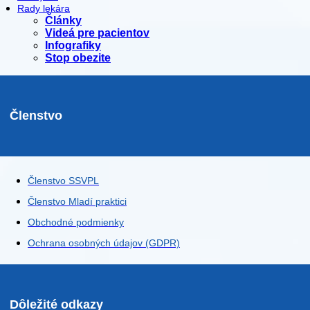
Rady lekára
Články
Videá pre pacientov
Infografiky
Stop obezite
Členstvo
Členstvo SSVPL
Členstvo Mladí praktici
Obchodné podmienky
Ochrana osobných údajov (GDPR)
Dôležité odkazy