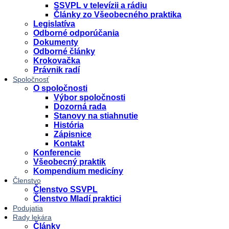
SSVPL v televízii a rádiu
Články zo Všeobecného praktika
Legislatíva
Odborné odporúčania
Dokumenty
Odborné články
Krokovačka
Právnik radí
Spoločnosť
O spoločnosti
Výbor spoločnosti
Dozorná rada
Stanovy na stiahnutie
História
Zápisnice
Kontakt
Konferencie
Všeobecný praktik
Kompendium medicíny
Členstvo
Členstvo SSVPL
Členstvo Mladí praktici
Podujatia
Rady lekára
Články