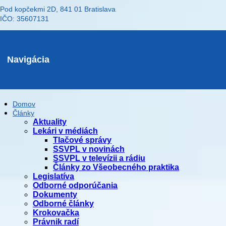
Pod kopčekmi 2D, 841 01 Bratislava
IČO: 35607131
Navigácia
Domov
Články
Aktuality
Lekári v médiách
Tlačové správy
SSVPL v novinách
SSVPL v televízii a rádiu
Články zo Všeobecného praktika
Legislatíva
Odborné odporúčania
Dokumenty
Odborné články
Krokovačka
Právnik radí