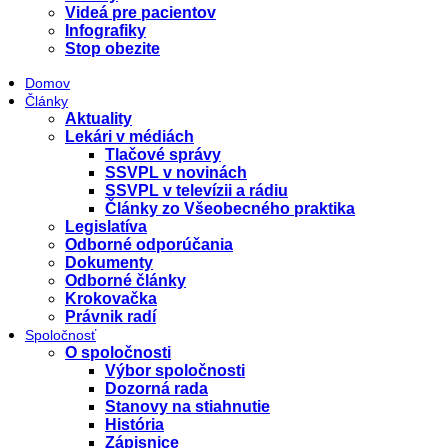
Videá pre pacientov
Infografiky
Stop obezite
Domov
Články
Aktuality
Lekári v médiách
Tlačové správy
SSVPL v novinách
SSVPL v televízii a rádiu
Články zo Všeobecného praktika
Legislatíva
Odborné odporúčania
Dokumenty
Odborné články
Krokovačka
Právnik radí
Spoločnosť
O spoločnosti
Výbor spoločnosti
Dozorná rada
Stanovy na stiahnutie
História
Zápisnice