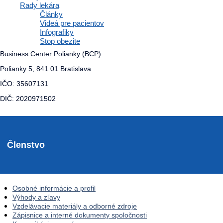
VŠEOBECNÉHO
Rady lekára
PRAKTICKÉHO
Články
Videá pre pacientov
LEKÁRSTVA
Infografiky
Stop obezite
Business Center Polianky (BCP)
Polianky 5, 841 01 Bratislava
IČO: 35607131
DIČ: 2020971502
Členstvo
Osobné informácie a profil
Výhody a zľavy
Vzdelávacie materiály a odborné zdroje
Zápisnice a interné dokumenty spoločnosti