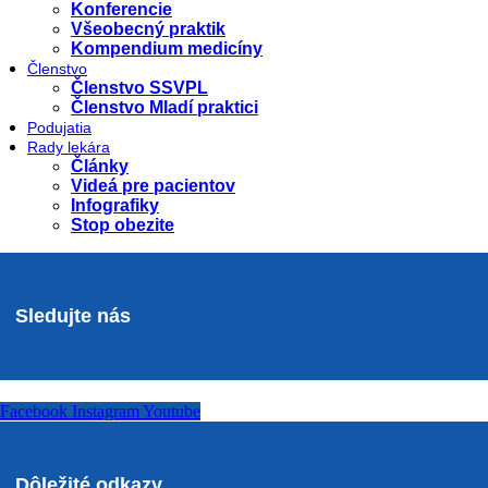
Konferencie
Všeobecný praktik
Kompendium medicíny
Členstvo
Členstvo SSVPL
Členstvo Mladí praktici
Podujatia
Rady lekára
Články
Videá pre pacientov
Infografiky
Stop obezite
Sledujte nás
Facebook
Instagram
Youtube
Dôležité odkazy