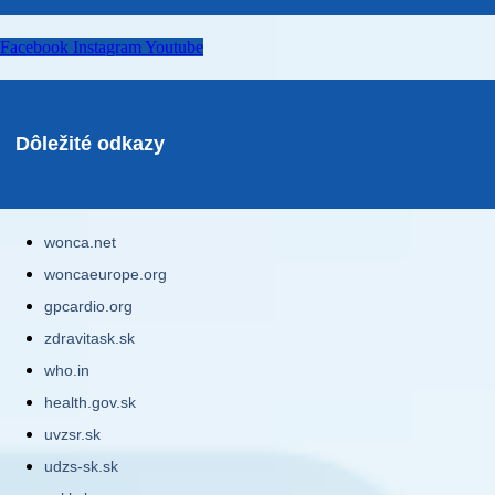
Facebook
Instagram
Youtube
Dôležité odkazy
wonca.net
woncaeurope.org
gpcardio.org
zdravitask.sk
who.in
health.gov.sk
uvzsr.sk
udzs-sk.sk