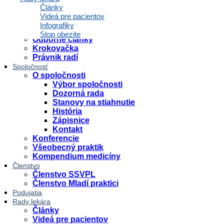
Články zo Všeobecného praktika
Články
Legislatíva
Videá pre pacientov
Odborné odporúčania
Infografiky
Dokumenty
Stop obezite
Odborné články
Krokovačka
Právnik radí
Spoločnosť
O spoločnosti
Výbor spoločnosti
Dozorná rada
Stanovy na stiahnutie
História
Zápisnice
Kontakt
Konferencie
Všeobecný praktik
Kompendium medicíny
Členstvo
Členstvo SSVPL
Členstvo Mladí praktici
Podujatia
Rady lekára
Články
Videá pre pacientov