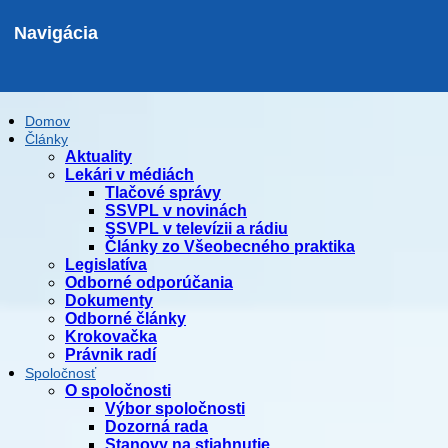
Navigácia
Domov
Články
Aktuality
Lekári v médiách
Tlačové správy
SSVPL v novinách
SSVPL v televízii a rádiu
Články zo Všeobecného praktika
Legislatíva
Odborné odporúčania
Dokumenty
Odborné články
Krokovačka
Právnik radí
Spoločnosť
O spoločnosti
Výbor spoločnosti
Dozorná rada
Stanovy na stiahnutie