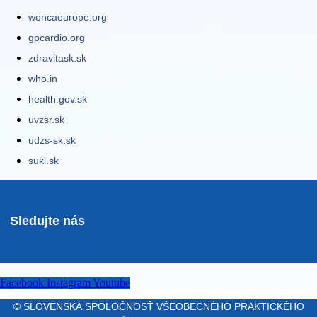
woncaeurope.org
gpcardio.org
zdravitask.sk
who.in
health.gov.sk
uvzsr.sk
udzs-sk.sk
sukl.sk
Sledujte nás
Facebook
Instagram
Youtube
© SLOVENSKÁ SPOLOČNOSŤ VŠEOBECNÉHO PRAKTICKÉHO