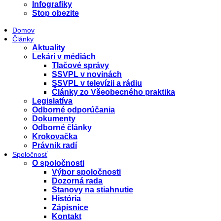
Infografiky
Stop obezite
Domov
Články
Aktuality
Lekári v médiách
Tlačové správy
SSVPL v novinách
SSVPL v televízii a rádiu
Články zo Všeobecného praktika
Legislatíva
Odborné odporúčania
Dokumenty
Odborné články
Krokovačka
Právnik radí
Spoločnosť
O spoločnosti
Výbor spoločnosti
Dozorná rada
Stanovy na stiahnutie
História
Zápisnice
Kontakt