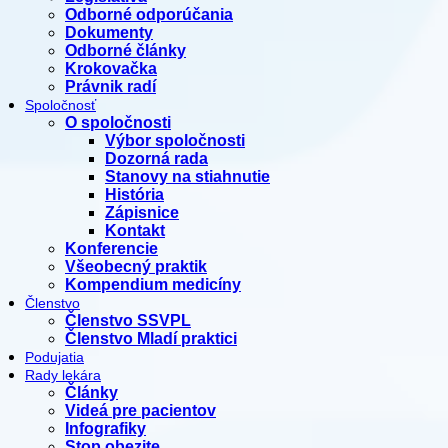
Odborné odporúčania
Dokumenty
Odborné články
Krokovačka
Právnik radí
Spoločnosť
O spoločnosti
Výbor spoločnosti
Dozorná rada
Stanovy na stiahnutie
História
Zápisnice
Kontakt
Konferencie
Všeobecný praktik
Kompendium medicíny
Členstvo
Členstvo SSVPL
Členstvo Mladí praktici
Podujatia
Rady lekára
Články
Videá pre pacientov
Infografiky
Stop obezite