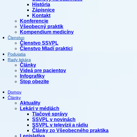
História
Zápisnice
Kontakt
Konferencie
Všeobecný praktik
Kompendium medicíny
Členstvo
Členstvo SSVPL
Členstvo Mladí praktici
Podujatia
Rady lekára
Články
Videá pre pacientov
Infografiky
Stop obezite
Domov
Články
Aktuality
Lekári v médiách
Tlačové správy
SSVPL v novinách
SSVPL v televízii a rádiu
Články zo Všeobecného praktika
Legislatíva