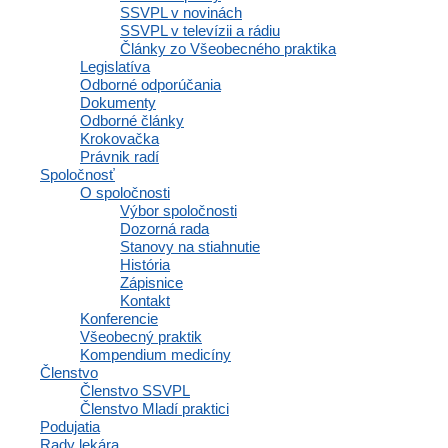
SSVPL v novinách
Domovská stránka
SSVPL v televízii a rádiu
Články zo Všeobecného praktika
Osobné informácie a profil
Legislatíva
Výhody a zľavy
Odborné odporúčania
Vzdelávacie materiály a odborné zdroje
Dokumenty
Zápisnice a interné dokumenty spoločnosti
Odborné články
Komunikácia a správy
Krokovačka
Inzercia abmulancií
Právnik radí
Domovská stránka
Spoločnosť
O spoločnosti
Výbor spoločnosti
Dozorná rada
Navigácia
Stanovy na stiahnutie
História
Zápisnice
Kontakt
Konferencie
Domov
Všeobecný praktik
Články
Kompendium medicíny
Aktuality
Členstvo
Lekári v médiách
Členstvo SSVPL
Tlačové správy
Členstvo Mladí praktici
SSVPL v novinách
Podujatia
SSVPL v televízii a rádiu
Rady lekára