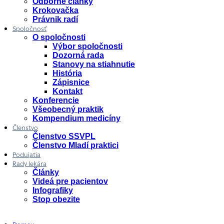
Odborné články
Krokovačka
Právnik radí
Spoločnosť
O spoločnosti
Výbor spoločnosti
Dozorná rada
Stanovy na stiahnutie
História
Zápisnice
Kontakt
Konferencie
Všeobecný praktik
Kompendium medicíny
Členstvo
Členstvo SSVPL
Členstvo Mladí praktici
Podujatia
Rady lekára
Články
Videá pre pacientov
Infografiky
Stop obezite