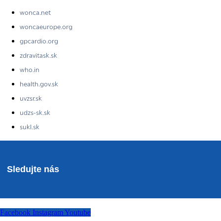
wonca.net
woncaeurope.org
gpcardio.org
zdravitask.sk
who.in
health.gov.sk
uvzsr.sk
udzs-sk.sk
sukl.sk
Sledujte nás
Facebook
Instagram
Youtube