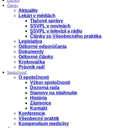
Domov
Články
Aktuality
Lekári v médiách
Tlačové správy
SSVPL v novinách
SSVPL v televízii a rádiu
Články zo Všeobecného praktika
Legislatíva
Odborné odporúčania
Dokumenty
Odborné články
Krokovačka
Právnik radí
Spoločnosť
O spoločnosti
Výbor spoločnosti
Dozorná rada
Stanovy na stiahnutie
História
Zápisnice
Kontakt
Konferencie
Všeobecný praktik
Kompendium medicíny