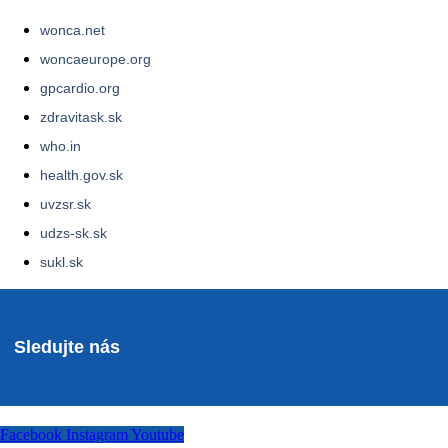
wonca.net
woncaeurope.org
gpcardio.org
zdravitask.sk
who.in
health.gov.sk
uvzsr.sk
udzs-sk.sk
sukl.sk
Sledujte nás
Facebook
Instagram
Youtube