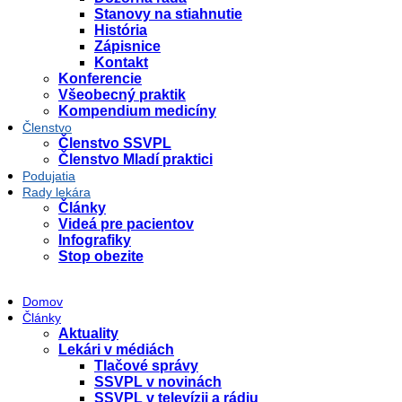
Stanovy na stiahnutie
História
Zápisnice
Kontakt
Konferencie
Všeobecný praktik
Kompendium medicíny
Členstvo
Členstvo SSVPL
Členstvo Mladí praktici
Podujatia
Rady lekára
Články
Videá pre pacientov
Infografiky
Stop obezite
Domov
Články
Aktuality
Lekári v médiách
Tlačové správy
SSVPL v novinách
SSVPL v televízii a rádiu