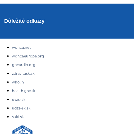
Dôležité odkazy
wonca.net
woncaeurope.org
gpcardio.org
zdravitask.sk
who.in
health.gov.sk
uvzsr.sk
udzs-sk.sk
sukl.sk