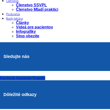
Členstvo
Členstvo SSVPL
Členstvo Mladí praktici
Podujatia
Rady lekára
Články
Videá pre pacientov
Infografiky
Stop obezite
Sledujte nás
Facebook
Instagram
Youtube
Dôležité odkazy