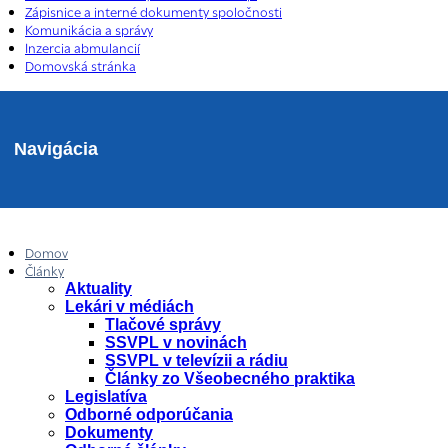
Zápisnice a interné dokumenty spoločnosti
Komunikácia a správy
Inzercia abmulancií
Domovská stránka
Navigácia
Domov
Články
Aktuality
Lekári v médiách
Tlačové správy
SSVPL v novinách
SSVPL v televízii a rádiu
Články zo Všeobecného praktika
Legislatíva
Odborné odporúčania
Dokumenty