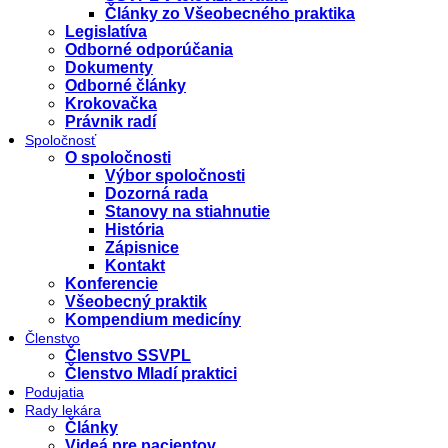
Články zo Všeobecného praktika
Legislatíva
Odborné odporúčania
Dokumenty
Odborné články
Krokovačka
Právnik radí
Spoločnosť
O spoločnosti
Výbor spoločnosti
Dozorná rada
Stanovy na stiahnutie
História
Zápisnice
Kontakt
Konferencie
Všeobecný praktik
Kompendium medicíny
Členstvo
Členstvo SSVPL
Členstvo Mladí praktici
Podujatia
Rady lekára
Články
Videá pre pacientov