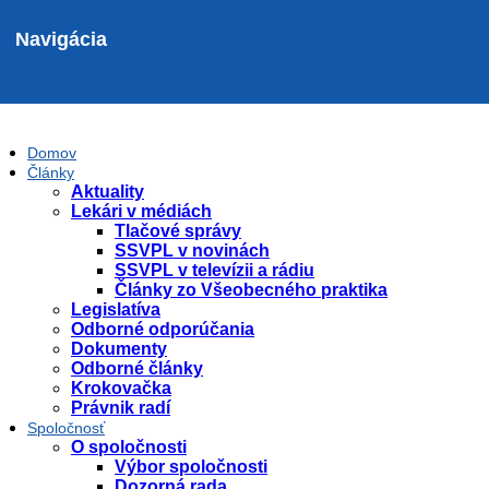
Navigácia
Domov
Články
Aktuality
Lekári v médiách
Tlačové správy
SSVPL v novinách
SSVPL v televízii a rádiu
Články zo Všeobecného praktika
Legislatíva
Odborné odporúčania
Dokumenty
Odborné články
Krokovačka
Právnik radí
Spoločnosť
O spoločnosti
Výbor spoločnosti
Dozorná rada