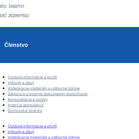
IČO: 35607131
DIČ: 2020971502
Členstvo
Osobné informácie a profil
Výhody a zľavy
Vzdelávacie materiály a odborné zdroje
Zápisnice a interné dokumenty spoločnosti
Komunikácia a správy
Inzercia abmulancií
Domovská stránka
Osobné informácie a profil
Výhody a zľavy
Vzdelávacie materiály a odborné zdroje