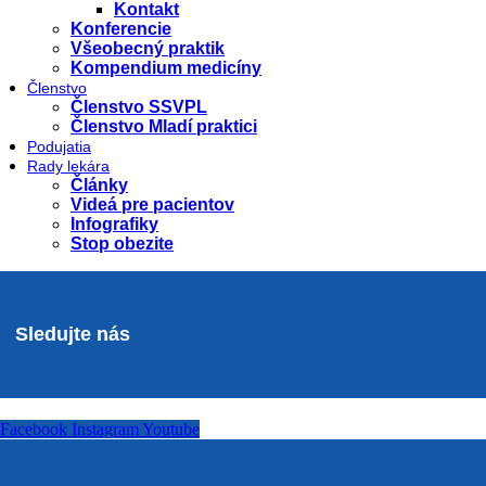
Kontakt
Konferencie
Všeobecný praktik
Kompendium medicíny
Členstvo
Členstvo SSVPL
Členstvo Mladí praktici
Podujatia
Rady lekára
Články
Videá pre pacientov
Infografiky
Stop obezite
Sledujte nás
Facebook
Instagram
Youtube