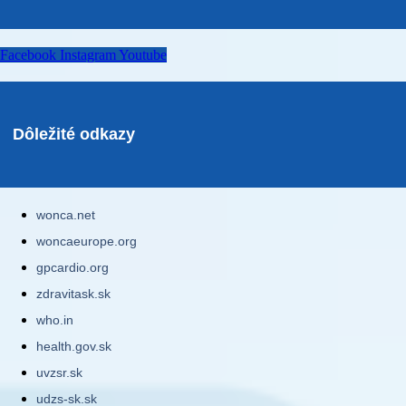
Facebook
Instagram
Youtube
Dôležité odkazy
wonca.net
woncaeurope.org
gpcardio.org
zdravitask.sk
who.in
health.gov.sk
uvzsr.sk
udzs-sk.sk