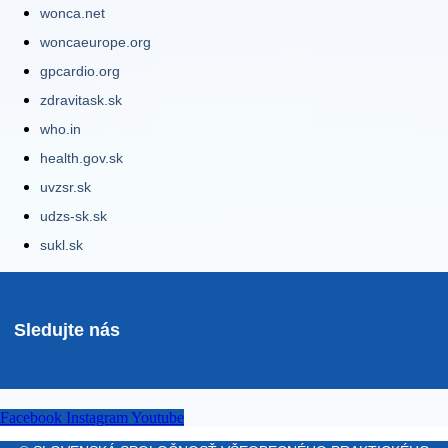
wonca.net
woncaeurope.org
gpcardio.org
zdravitask.sk
who.in
health.gov.sk
uvzsr.sk
udzs-sk.sk
sukl.sk
Sledujte nás
Facebook
Instagram
Youtube