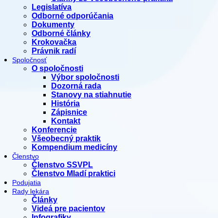
Legislatíva
Odborné odporúčania
Dokumenty
Odborné články
Krokovačka
Právnik radí
Spoločnosť
O spoločnosti
Výbor spoločnosti
Dozorná rada
Stanovy na stiahnutie
História
Zápisnice
Kontakt
Konferencie
Všeobecný praktik
Kompendium medicíny
Členstvo
Členstvo SSVPL
Členstvo Mladí praktici
Podujatia
Rady lekára
Články
Videá pre pacientov
Infografiky