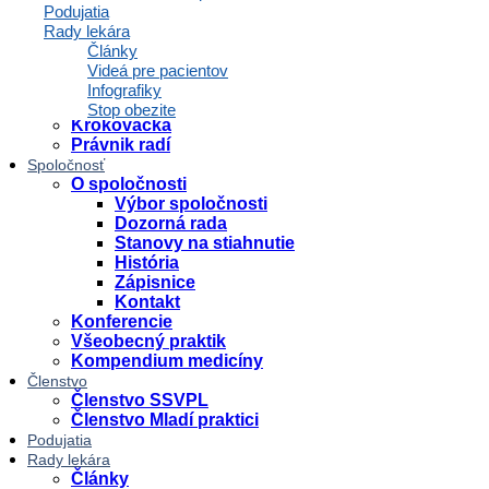
SSVPL v televízii a rádiu
Podujatia
Články zo Všeobecného praktika
Rady lekára
Legislatíva
Články
Odborné odporúčania
Videá pre pacientov
Dokumenty
Infografiky
Odborné články
Stop obezite
Krokovačka
Právnik radí
Spoločnosť
O spoločnosti
Výbor spoločnosti
Dozorná rada
Stanovy na stiahnutie
História
Zápisnice
Kontakt
Konferencie
Všeobecný praktik
Kompendium medicíny
Členstvo
Členstvo SSVPL
Členstvo Mladí praktici
Podujatia
Rady lekára
Články