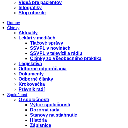
Videá pre pacientov
Infografiky
Stop obezite
Domov
Články
Aktuality
Lekári v médiách
Tlačové správy
SSVPL v novinách
SSVPL v televízii a rádiu
Články zo Všeobecného praktika
Legislatíva
Odborné odporúčania
Dokumenty
Odborné články
Krokovačka
Právnik radí
Spoločnosť
O spoločnosti
Výbor spoločnosti
Dozorná rada
Stanovy na stiahnutie
História
Zápisnice