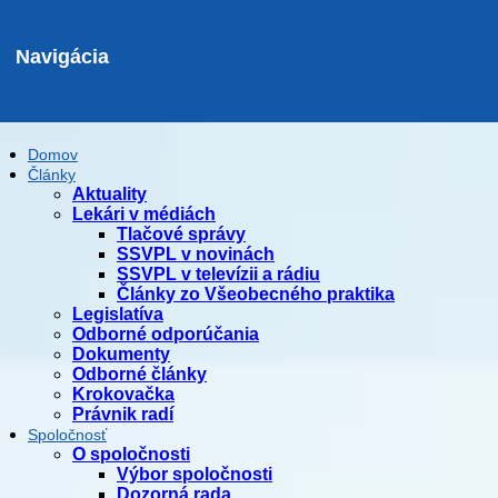
Navigácia
Domov
Články
Aktuality
Lekári v médiách
Tlačové správy
SSVPL v novinách
SSVPL v televízii a rádiu
Články zo Všeobecného praktika
Legislatíva
Odborné odporúčania
Dokumenty
Odborné články
Krokovačka
Právnik radí
Spoločnosť
O spoločnosti
Výbor spoločnosti
Dozorná rada