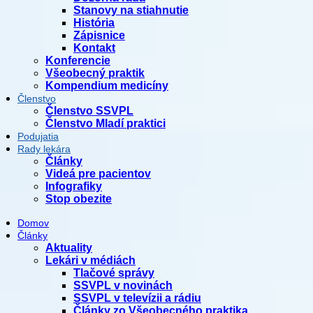
Stanovy na stiahnutie
História
Zápisnice
Kontakt
Konferencie
Všeobecný praktik
Kompendium medicíny
Členstvo
Členstvo SSVPL
Členstvo Mladí praktici
Podujatia
Rady lekára
Články
Videá pre pacientov
Infografiky
Stop obezite
Domov
Články
Aktuality
Lekári v médiách
Tlačové správy
SSVPL v novinách
SSVPL v televízii a rádiu
Články zo Všeobecného praktika