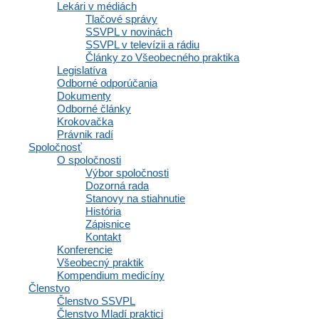
Lekári v médiách
Inzercia abmulancií
Tlačové správy
Domovská stránka
SSVPL v novinách
SSVPL v televízii a rádiu
Osobné informácie a profil
Články zo Všeobecného praktika
Výhody a zľavy
Legislatíva
Vzdelávacie materiály a odborné zdroje
Odborné odporúčania
Zápisnice a interné dokumenty spoločnosti
Dokumenty
Komunikácia a správy
Odborné články
Inzercia abmulancií
Krokovačka
Domovská stránka
Právnik radí
Spoločnosť
O spoločnosti
Výbor spoločnosti
Navigácia
Dozorná rada
Stanovy na stiahnutie
História
Zápisnice
Kontakt
Domov
Konferencie
Články
Všeobecný praktik
Aktuality
Kompendium medicíny
Lekári v médiách
Členstvo
Tlačové správy
Členstvo SSVPL
SSVPL v novinách
Členstvo Mladí praktici