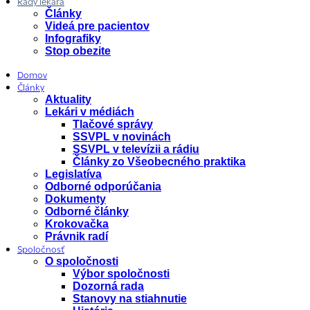
Rady lekára
Články
Videá pre pacientov
Infografiky
Stop obezite
Domov
Články
Aktuality
Lekári v médiách
Tlačové správy
SSVPL v novinách
SSVPL v televízii a rádiu
Články zo Všeobecného praktika
Legislatíva
Odborné odporúčania
Dokumenty
Odborné články
Krokovačka
Právnik radí
Spoločnosť
O spoločnosti
Výbor spoločnosti
Dozorná rada
Stanovy na stiahnutie