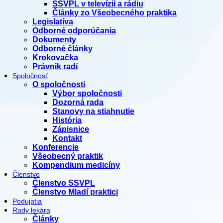
SSVPL v televízii a rádiu
Články zo Všeobecného praktika
Legislatíva
Odborné odporúčania
Dokumenty
Odborné články
Krokovačka
Právnik radí
Spoločnosť
O spoločnosti
Výbor spoločnosti
Dozorná rada
Stanovy na stiahnutie
História
Zápisnice
Kontakt
Konferencie
Všeobecný praktik
Kompendium medicíny
Členstvo
Členstvo SSVPL
Členstvo Mladí praktici
Podujatia
Rady lekára
Články