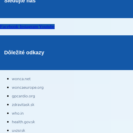
Sledujte nás
Facebook
Instagram
Youtube
Dôležité odkazy
wonca.net
woncaeurope.org
gpcardio.org
zdravitask.sk
who.in
health.gov.sk
uvzsr.sk