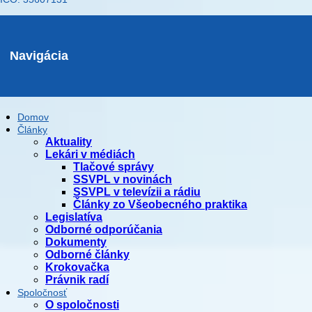
Navigácia
Domov
Články
Aktuality
Lekári v médiách
Tlačové správy
SSVPL v novinách
SSVPL v televízii a rádiu
Články zo Všeobecného praktika
Legislatíva
Odborné odporúčania
Dokumenty
Odborné články
Krokovačka
Právnik radí
Spoločnosť
O spoločnosti