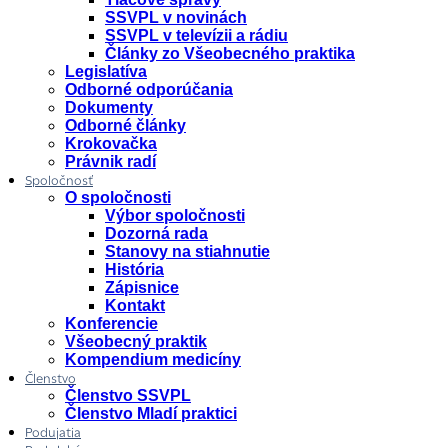
SSVPL v novinách
SSVPL v televízii a rádiu
Články zo Všeobecného praktika
Legislatíva
Odborné odporúčania
Dokumenty
Odborné články
Krokovačka
Právnik radí
Spoločnosť
O spoločnosti
Výbor spoločnosti
Dozorná rada
Stanovy na stiahnutie
História
Zápisnice
Kontakt
Konferencie
Všeobecný praktik
Kompendium medicíny
Členstvo
Členstvo SSVPL
Členstvo Mladí praktici
Podujatia