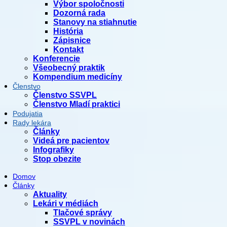
Výbor spoločnosti
Dozorná rada
Stanovy na stiahnutie
História
Zápisnice
Kontakt
Konferencie
Všeobecný praktik
Kompendium medicíny
Členstvo
Členstvo SSVPL
Členstvo Mladí praktici
Podujatia
Rady lekára
Články
Videá pre pacientov
Infografiky
Stop obezite
Domov
Články
Aktuality
Lekári v médiách
Tlačové správy
SSVPL v novinách