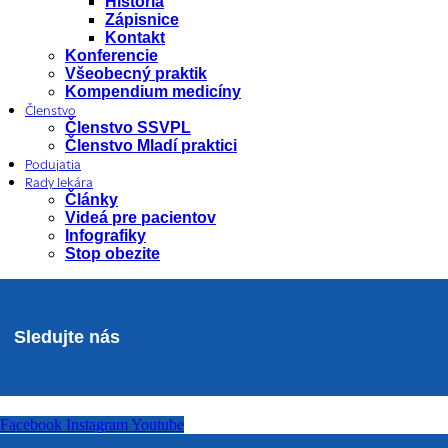
História
Zápisnice
Kontakt
Konferencie
Všeobecný praktik
Kompendium medicíny
Členstvo
Členstvo SSVPL
Členstvo Mladí praktici
Podujatia
Rady lekára
Články
Videá pre pacientov
Infografiky
Stop obezite
Sledujte nás
Facebook
Instagram
Youtube