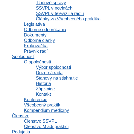
Tlačové správy
VŠEOBECNÉHO
SSVPL v novinách
SSVPL v televízii a rádiu
PRAKTICKÉHO
Články zo Všeobecného praktika
Legislatíva
LEKÁRSTVA
Odborné odporúčania
Dokumenty
Business Center Polianky (BCP)
Odborné články
Krokovačka
Polianky 5, 841 01 Bratislava
Právnik radí
Spoločnosť
IČO: 35607131
O spoločnosti
DIČ: 2020971502
Výbor spoločnosti
Dozorná rada
Stanovy na stiahnutie
História
Zápisnice
Členstvo
Kontakt
Konferencie
Všeobecný praktik
Kompendium medicíny
Členstvo
Členstvo SSVPL
Osobné informácie a profil
Členstvo Mladí praktici
Výhody a zľavy
Podujatia
Vzdelávacie materiály a odborné zdroje