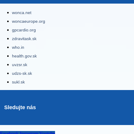
wonca.net
woncaeurope.org
gpcardio.org
zdravitask.sk
who.in
health.gov.sk
uvzsr.sk
udzs-sk.sk
sukl.sk
Sledujte nás
Facebook
Instagram
Youtube