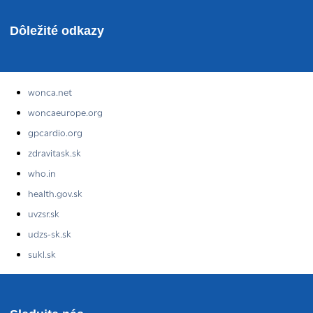
Dôležité odkazy
wonca.net
woncaeurope.org
gpcardio.org
zdravitask.sk
who.in
health.gov.sk
uvzsr.sk
udzs-sk.sk
sukl.sk