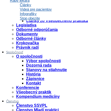
Rady lekára
Lekári v médiách
Články
Tlačové správy
Videá pre pacientov
SSVPL v novinách
Infografiky
SSVPL v televízii a rádiu
Stop obezite
Články zo Všeobecného praktika
Legislatíva
Odborné odporúčania
Dokumenty
Odborné články
Krokovačka
Právnik radí
Spoločnosť
O spoločnosti
Výbor spoločnosti
Dozorná rada
Stanovy na stiahnutie
História
Zápisnice
Kontakt
Konferencie
Všeobecný praktik
Kompendium medicíny
Členstvo
Členstvo SSVPL
Členstvo Mladí praktici