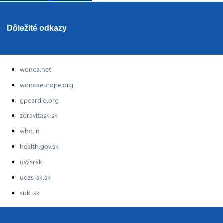
Dôležité odkazy
wonca.net
woncaeurope.org
gpcardio.org
zdravitask.sk
who.in
health.gov.sk
uvzsr.sk
udzs-sk.sk
sukl.sk