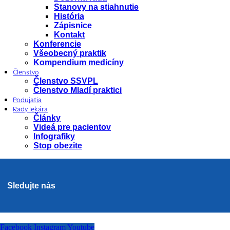
Stanovy na stiahnutie
História
Zápisnice
Kontakt
Konferencie
Všeobecný praktik
Kompendium medicíny
Členstvo
Členstvo SSVPL
Členstvo Mladí praktici
Podujatia
Rady lekára
Články
Videá pre pacientov
Infografiky
Stop obezite
Sledujte nás
Facebook
Instagram
Youtube