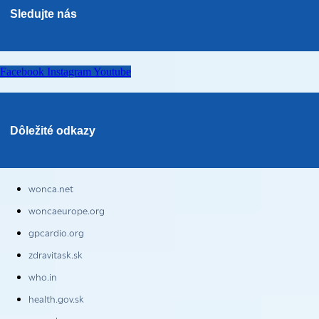
Sledujte nás
Facebook
Instagram
Youtube
Dôležité odkazy
wonca.net
woncaeurope.org
gpcardio.org
zdravitask.sk
who.in
health.gov.sk