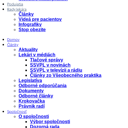
Podujatia
Rady lekára
Články
Videá pre pacientov
Infografiky
Stop obezite
Domov
Články
Aktuality
Lekári v médiách
Tlačové správy
SSVPL v novinách
SSVPL v televízii a rádiu
Články zo Všeobecného praktika
Legislatíva
Odborné odporúčania
Dokumenty
Odborné články
Krokovačka
Právnik radí
Spoločnosť
O spoločnosti
Výbor spoločnosti
Dozorná rada