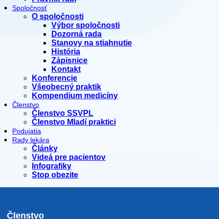
Spoločnosť
O spoločnosti
Výbor spoločnosti
Dozorná rada
Stanovy na stiahnutie
História
Zápisnice
Kontakt
Konferencie
Všeobecný praktik
Kompendium medicíny
Členstvo
Členstvo SSVPL
Členstvo Mladí praktici
Podujatia
Rady lekára
Články
Videá pre pacientov
Infografiky
Stop obezite
Členstvo