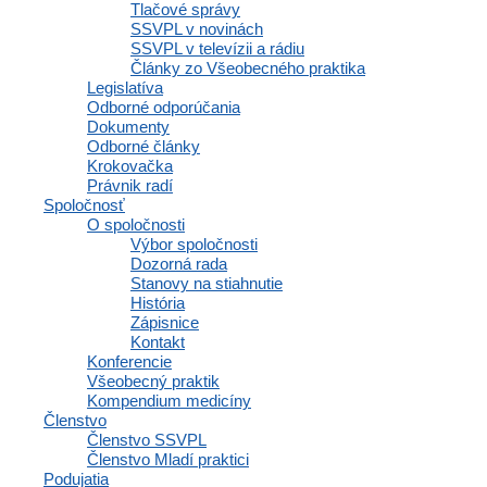
Tlačové správy
SSVPL v novinách
Polianky 5, 841 01 Bratislava
SSVPL v televízii a rádiu
IČO: 35607131
Články zo Všeobecného praktika
Legislatíva
DIČ: 2020971502
Odborné odporúčania
Dokumenty
Odborné články
Krokovačka
Právnik radí
Členstvo
Spoločnosť
O spoločnosti
Výbor spoločnosti
Dozorná rada
Stanovy na stiahnutie
Osobné informácie a profil
História
Výhody a zľavy
Zápisnice
Vzdelávacie materiály a odborné zdroje
Kontakt
Zápisnice a interné dokumenty spoločnosti
Konferencie
Komunikácia a správy
Všeobecný praktik
Inzercia abmulancií
Kompendium medicíny
Domovská stránka
Členstvo
Členstvo SSVPL
Osobné informácie a profil
Členstvo Mladí praktici
Výhody a zľavy
Podujatia
Vzdelávacie materiály a odborné zdroje