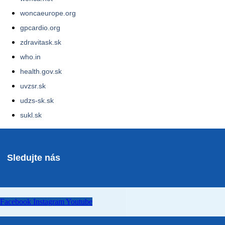
woncaeurope.org
gpcardio.org
zdravitask.sk
who.in
health.gov.sk
uvzsr.sk
udzs-sk.sk
sukl.sk
Sledujte nás
Facebook
Instagram
Youtube