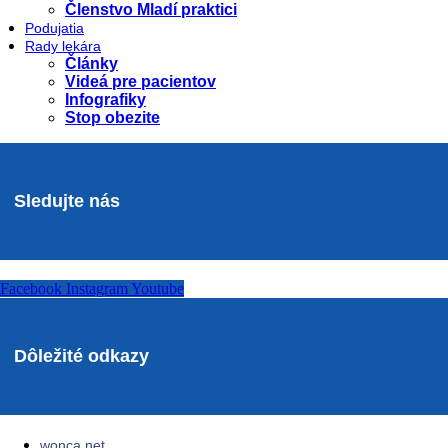
Členstvo Mladí praktici
Podujatia
Rady lekára
Články
Videá pre pacientov
Infografiky
Stop obezite
Sledujte nás
Facebook
Instagram
Youtube
Dôležité odkazy
wonca.net