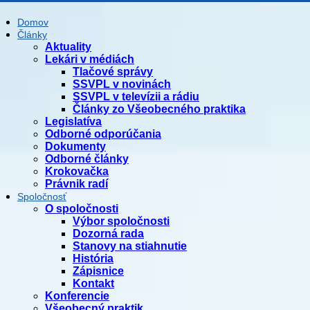
Domov
Články
Aktuality
Lekári v médiách
Tlačové správy
SSVPL v novinách
SSVPL v televízii a rádiu
Články zo Všeobecného praktika
Legislatíva
Odborné odporúčania
Dokumenty
Odborné články
Krokovačka
Právnik radí
Spoločnosť
O spoločnosti
Výbor spoločnosti
Dozorná rada
Stanovy na stiahnutie
História
Zápisnice
Kontakt
Konferencie
Všeobecný praktik