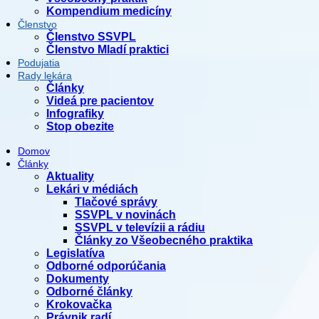
Kompendium medicíny
Členstvo
Členstvo SSVPL
Členstvo Mladí praktici
Podujatia
Rady lekára
Články
Videá pre pacientov
Infografiky
Stop obezite
Domov
Články
Aktuality
Lekári v médiách
Tlačové správy
SSVPL v novinách
SSVPL v televízii a rádiu
Články zo Všeobecného praktika
Legislatíva
Odborné odporúčania
Dokumenty
Odborné články
Krokovačka
Právnik radí