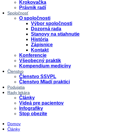
Krokovačka
Právnik radí
Spoločnosť
O spoločnosti
Výbor spoločnosti
Dozorná rada
Stanovy na stiahnutie
História
Zápisnice
Kontakt
Konferencie
Všeobecný praktik
Kompendium medicíny
Členstvo
Členstvo SSVPL
Členstvo Mladí praktici
Podujatia
Rady lekára
Články
Videá pre pacientov
Infografiky
Stop obezite
Domov
Články