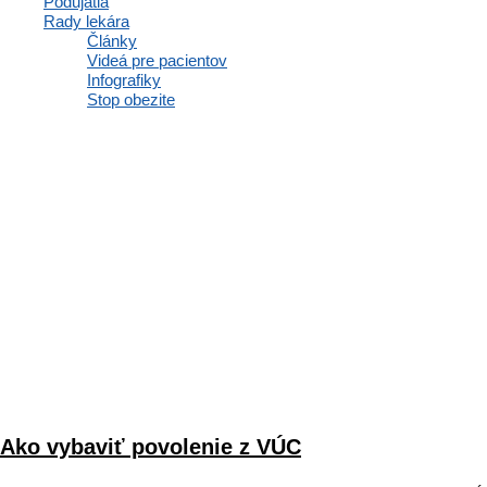
Podujatia
Rady lekára
Články
Videá pre pacientov
Infografiky
Stop obezite
Ako vybaviť povolenie z VÚC