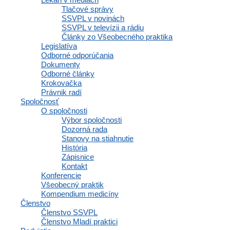
Tlačové správy
SSVPL v novinách
SSVPL v televízii a rádiu
Články zo Všeobecného praktika
Legislatíva
Odborné odporúčania
Dokumenty
Odborné články
Krokovačka
Právnik radí
Spoločnosť
O spoločnosti
Výbor spoločnosti
Dozorná rada
Stanovy na stiahnutie
História
Zápisnice
Kontakt
Konferencie
Všeobecný praktik
Kompendium medicíny
Členstvo
Členstvo SSVPL
Členstvo Mladí praktici