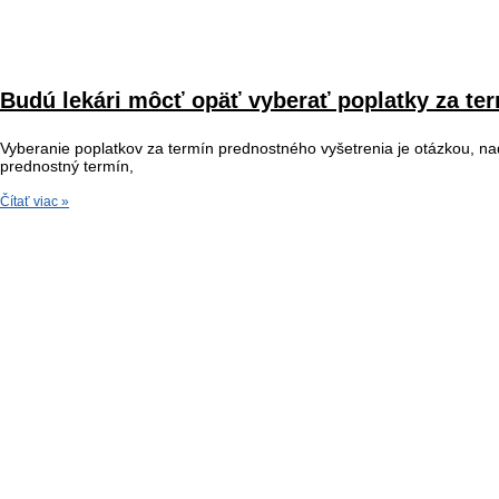
Budú lekári môcť opäť vyberať poplatky za te
Vyberanie poplatkov za termín prednostného vyšetrenia je otázkou, nad
prednostný termín,
Čítať viac »