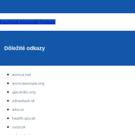
Facebook
Instagram
Youtube
Dôležité odkazy
wonca.net
woncaeurope.org
gpcardio.org
zdravitask.sk
who.in
health.gov.sk
uvzsr.sk