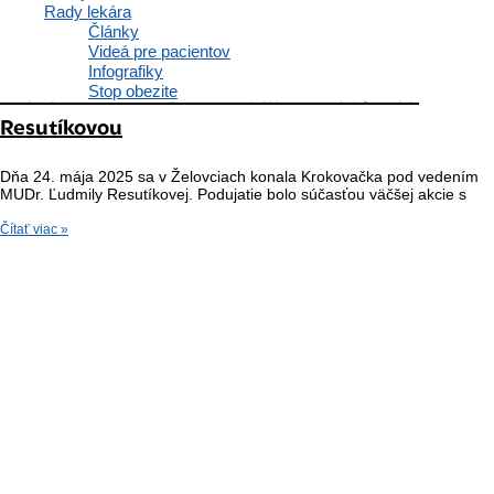
Rady lekára
Články
Videá pre pacientov
Infografiky
Stop obezite
Krokovačka v Želovciach s MUDr. Ľudmilou
Resutíkovou
Dňa 24. mája 2025 sa v Želovciach konala Krokovačka pod vedením
MUDr. Ľudmily Resutíkovej. Podujatie bolo súčasťou väčšej akcie s
Čítať viac »