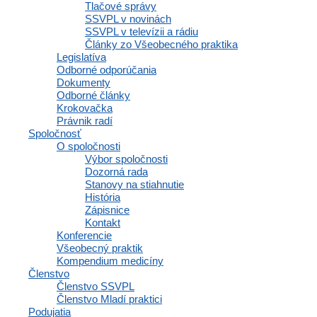
Tlačové správy
SSVPL v novinách
SSVPL v televízii a rádiu
Články zo Všeobecného praktika
Legislatíva
Odborné odporúčania
Dokumenty
Odborné články
KROKOVAČKA 2026 sa blíži
Krokovačka
Právnik radí
Z malej myšlienky sa stala tradícia, ktorá spája ľudí naprieč
Spoločnosť
Slovenskom. KROKOVAČKA vznikla v roku 2019 pri príležitosti
O spoločnosti
Svetového kongresu
Výbor spoločnosti
Dozorná rada
Čítať viac »
Stanovy na stiahnutie
História
Zápisnice
Kontakt
Konferencie
Všeobecný praktik
Kompendium medicíny
Členstvo
Členstvo SSVPL
Členstvo Mladí praktici
Podujatia