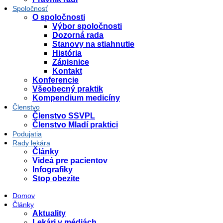
Spoločnosť
O spoločnosti
Výbor spoločnosti
Dozorná rada
Stanovy na stiahnutie
História
Zápisnice
Kontakt
Konferencie
Všeobecný praktik
Kompendium medicíny
Členstvo
Členstvo SSVPL
Členstvo Mladí praktici
Podujatia
Rady lekára
Články
Videá pre pacientov
Infografiky
Stop obezite
Domov
Články
Aktuality
Lekári v médiách