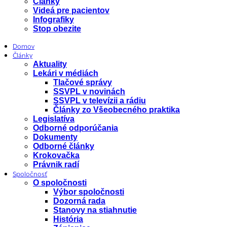
Články
Videá pre pacientov
Infografiky
Stop obezite
Domov
Články
Aktuality
Lekári v médiách
Tlačové správy
SSVPL v novinách
SSVPL v televízii a rádiu
Články zo Všeobecného praktika
Legislatíva
Odborné odporúčania
Dokumenty
Odborné články
Krokovačka
Právnik radí
Spoločnosť
O spoločnosti
Výbor spoločnosti
Dozorná rada
Stanovy na stiahnutie
História