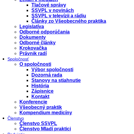
Tlačové správy
SSVPL v novinách
SSVPL v televízii a rádiu
Články zo Všeobecného praktika
Legislatíva
Odborné odporúčania
Dokumenty
Odborné články
Krokovačka
Právnik radí
Spoločnosť
O spoločnosti
Výbor spoločnosti
Dozorná rada
Stanovy na stiahnutie
História
Zápisnice
Kontakt
Konferencie
Všeobecný praktik
Kompendium medicíny
Členstvo
Členstvo SSVPL
Členstvo Mladí praktici