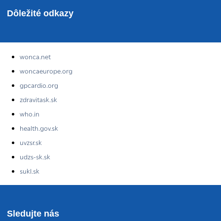
Dôležité odkazy
wonca.net
woncaeurope.org
gpcardio.org
zdravitask.sk
who.in
health.gov.sk
uvzsr.sk
udzs-sk.sk
sukl.sk
Sledujte nás