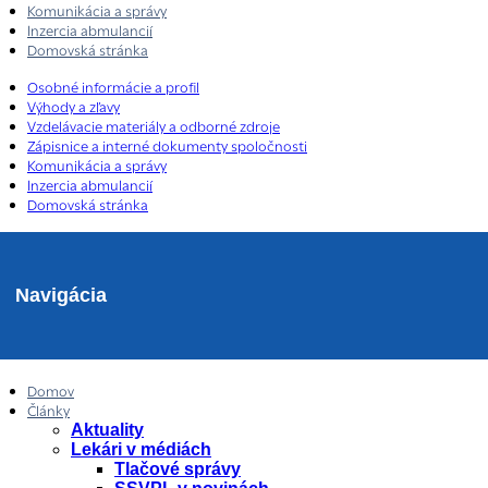
Komunikácia a správy
Inzercia abmulancií
Domovská stránka
Osobné informácie a profil
Výhody a zľavy
Vzdelávacie materiály a odborné zdroje
Zápisnice a interné dokumenty spoločnosti
Komunikácia a správy
Inzercia abmulancií
Domovská stránka
Navigácia
Domov
Články
Aktuality
Lekári v médiách
Tlačové správy