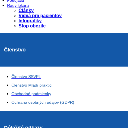
Podujatia
Rady lekára
Články
Videá pre pacientov
Infografiky
Stop obezite
Členstvo
Členstvo SSVPL
Členstvo Mladí praktici
Obchodné podmienky
Ochrana osobných údajov (GDPR)
Dôležité odkazy