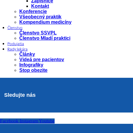
Zápisnice
Kontakt
Konferencie
Všeobecný praktik
Kompendium medicíny
Členstvo
Členstvo SSVPL
Členstvo Mladí praktici
Podujatia
Rady lekára
Články
Videá pre pacientov
Infografiky
Stop obezite
Sledujte nás
Facebook
Instagram
Youtube