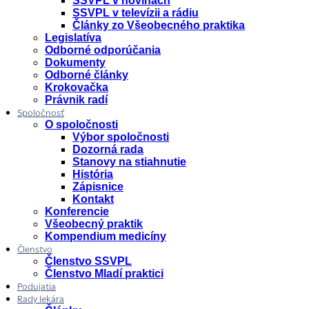
SSVPL v novinách
SSVPL v televízii a rádiu
Články zo Všeobecného praktika
Legislatíva
Odborné odporúčania
Dokumenty
Odborné články
Krokovačka
Právnik radí
Spoločnosť
O spoločnosti
Výbor spoločnosti
Dozorná rada
Stanovy na stiahnutie
História
Zápisnice
Kontakt
Konferencie
Všeobecný praktik
Kompendium medicíny
Členstvo
Členstvo SSVPL
Členstvo Mladí praktici
Podujatia
Rady lekára