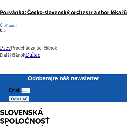
Pozvánka: Česko-slovenský orchestr a sbor lékařů
Čítať viac »
Prev
Predchádzajúci článok
Ďalšie
Ďaľší článok
Odoberajte náš newsletter
Email
Odoslať
SLOVENSKÁ
SPOLOČNOSŤ