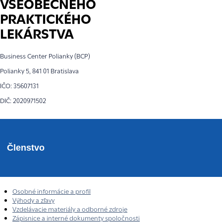
VŠEOBECNÉHO
PRAKTICKÉHO
LEKÁRSTVA
Business Center Polianky (BCP)
Polianky 5, 841 01 Bratislava
IČO: 35607131
DIČ: 2020971502
Členstvo
Osobné informácie a profil
Výhody a zľavy
Vzdelávacie materiály a odborné zdroje
Zápisnice a interné dokumenty spoločnosti