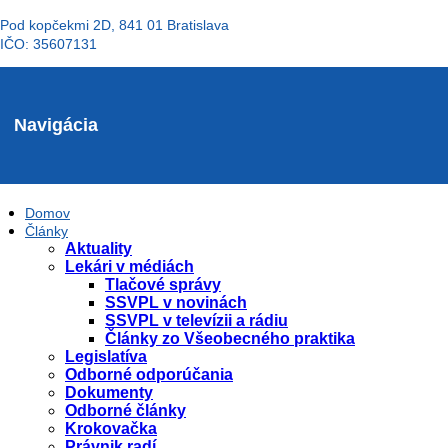
Pod kopčekmi 2D, 841 01 Bratislava
IČO: 35607131
Navigácia
Domov
Články
Aktuality
Lekári v médiách
Tlačové správy
SSVPL v novinách
SSVPL v televízii a rádiu
Články zo Všeobecného praktika
Legislatíva
Odborné odporúčania
Dokumenty
Odborné články
Krokovačka
Právnik radí