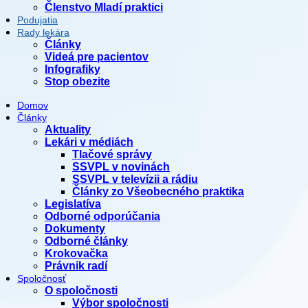
Členstvo Mladí praktici
Podujatia
Rady lekára
Články
Videá pre pacientov
Infografiky
Stop obezite
Domov
Články
Aktuality
Lekári v médiách
Tlačové správy
SSVPL v novinách
SSVPL v televízii a rádiu
Články zo Všeobecného praktika
Legislatíva
Odborné odporúčania
Dokumenty
Odborné články
Krokovačka
Právnik radí
Spoločnosť
O spoločnosti
Výbor spoločnosti