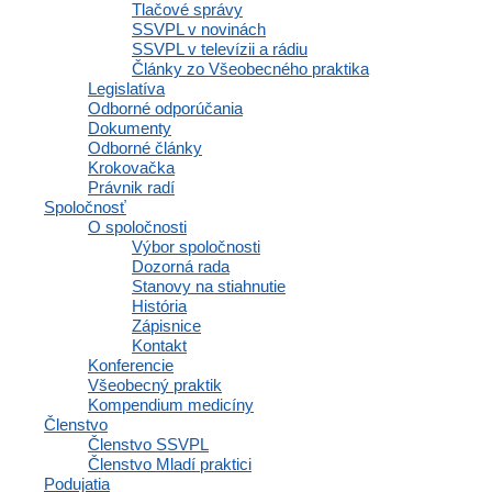
Tlačové správy
SSVPL v novinách
Odoberajte náš newsletter
SSVPL v televízii a rádiu
Články zo Všeobecného praktika
Email
Legislatíva
Odborné odporúčania
Odoslať
Dokumenty
Odborné články
Krokovačka
SLOVENSKÁ
Právnik radí
SPOLOČNOSŤ
Spoločnosť
O spoločnosti
VŠEOBECNÉHO
Výbor spoločnosti
Dozorná rada
PRAKTICKÉHO
Stanovy na stiahnutie
LEKÁRSTVA
História
Zápisnice
Kontakt
Business Center Polianky (BCP)
Konferencie
Všeobecný praktik
Polianky 5, 841 01 Bratislava
Kompendium medicíny
IČO: 35607131
Členstvo
Členstvo SSVPL
DIČ: 2020971502
Členstvo Mladí praktici
Podujatia