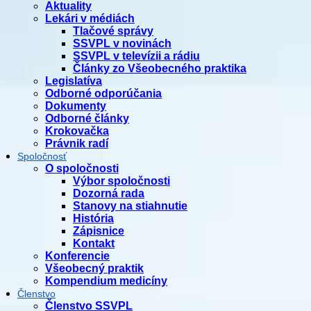
Aktuality
Lekári v médiách
Tlačové správy
SSVPL v novinách
SSVPL v televízii a rádiu
Články zo Všeobecného praktika
Legislatíva
Odborné odporúčania
Dokumenty
Odborné články
Krokovačka
Právnik radí
Spoločnosť
O spoločnosti
Výbor spoločnosti
Dozorná rada
Stanovy na stiahnutie
História
Zápisnice
Kontakt
Konferencie
Všeobecný praktik
Kompendium medicíny
Členstvo
Členstvo SSVPL