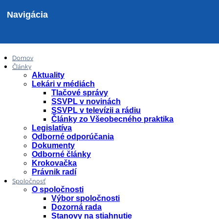
Navigácia
Domov
Články
Aktuality
Lekári v médiách
Tlačové správy
SSVPL v novinách
SSVPL v televízii a rádiu
Články zo Všeobecného praktika
Legislatíva
Odborné odporúčania
Dokumenty
Odborné články
Krokovačka
Právnik radí
Spoločnosť
O spoločnosti
Výbor spoločnosti
Dozorná rada
Stanovy na stiahnutie