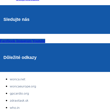
Sledujte nás
Facebook
Instagram
Youtube
Dôležité odkazy
wonca.net
woncaeurope.org
gpcardio.org
zdravitask.sk
who.in