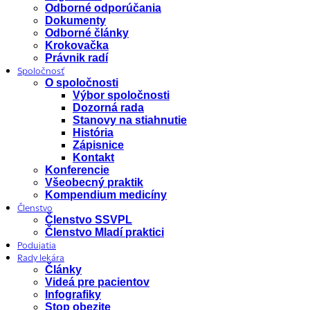
Odborné odporúčania
Dokumenty
Odborné články
Krokovačka
Právnik radí
Spoločnosť
O spoločnosti
Výbor spoločnosti
Dozorná rada
Stanovy na stiahnutie
História
Zápisnice
Kontakt
Konferencie
Všeobecný praktik
Kompendium medicíny
Členstvo
Členstvo SSVPL
Členstvo Mladí praktici
Podujatia
Rady lekára
Články
Videá pre pacientov
Infografiky
Stop obezite