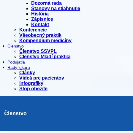
Dozorná rada
Stanovy na stiahnutie
História
Zápisnice
Kontakt
Konferencie
Všeobecný praktik
Kompendium medicíny
Členstvo
Členstvo SSVPL
Členstvo Mladí praktici
Podujatia
Rady lekára
Články
Videá pre pacientov
Infografiky
Stop obezite
Členstvo