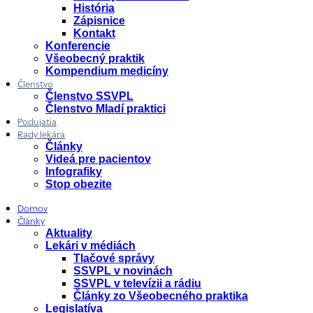
História
Zápisnice
Kontakt
Konferencie
Všeobecný praktik
Kompendium medicíny
Členstvo
Členstvo SSVPL
Členstvo Mladí praktici
Podujatia
Rady lekára
Články
Videá pre pacientov
Infografiky
Stop obezite
Domov
Články
Aktuality
Lekári v médiách
Tlačové správy
SSVPL v novinách
SSVPL v televízii a rádiu
Články zo Všeobecného praktika
Legislatíva