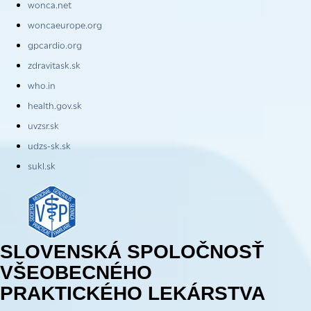
wonca.net
woncaeurope.org
gpcardio.org
zdravitask.sk
who.in
health.gov.sk
uvzsr.sk
udzs-sk.sk
sukl.sk
SLOVENSKÁ SPOLOČNOSŤ
VŠEOBECNÉHO
PRAKTICKÉHO LEKÁRSTVA