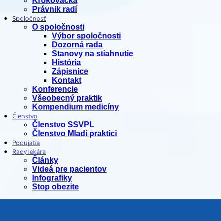
Krokovačka
Právnik radí
Spoločnosť
O spoločnosti
Výbor spoločnosti
Dozorná rada
Stanovy na stiahnutie
História
Zápisnice
Kontakt
Konferencie
Všeobecný praktik
Kompendium medicíny
Členstvo
Členstvo SSVPL
Členstvo Mladí praktici
Podujatia
Rady lekára
Články
Videá pre pacientov
Infografiky
Stop obezite