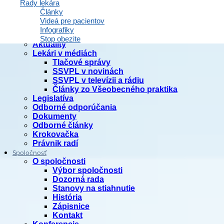
Rady lekára
Články
Videá pre pacientov
Domov
Infografiky
Články
Stop obezite
Aktuality
Lekári v médiách
Tlačové správy
SSVPL v novinách
SSVPL v televízii a rádiu
Články zo Všeobecného praktika
Legislatíva
Odborné odporúčania
Dokumenty
Odborné články
Krokovačka
Právnik radí
Spoločnosť
O spoločnosti
Výbor spoločnosti
Dozorná rada
Stanovy na stiahnutie
História
Zápisnice
Kontakt