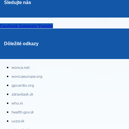
Sledujte nás
Facebook
Instagram
Youtube
Dôležité odkazy
wonca.net
woncaeurope.org
gpcardio.org
zdravitask.sk
who.in
health.gov.sk
uvzsr.sk