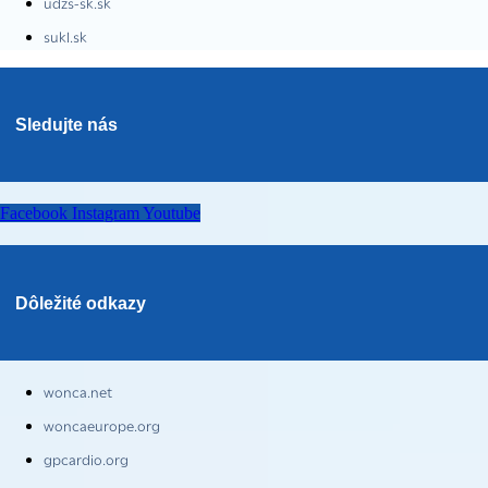
udzs-sk.sk
sukl.sk
Sledujte nás
Facebook
Instagram
Youtube
Dôležité odkazy
wonca.net
woncaeurope.org
gpcardio.org