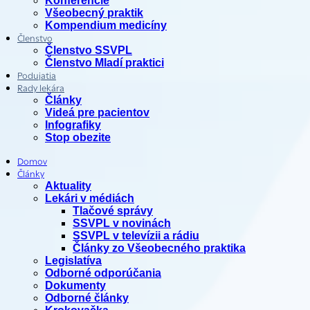
Konferencie
Všeobecný praktik
Kompendium medicíny
Členstvo
Členstvo SSVPL
Členstvo Mladí praktici
Podujatia
Rady lekára
Články
Videá pre pacientov
Infografiky
Stop obezite
Domov
Články
Aktuality
Lekári v médiách
Tlačové správy
SSVPL v novinách
SSVPL v televízii a rádiu
Články zo Všeobecného praktika
Legislatíva
Odborné odporúčania
Dokumenty
Odborné články