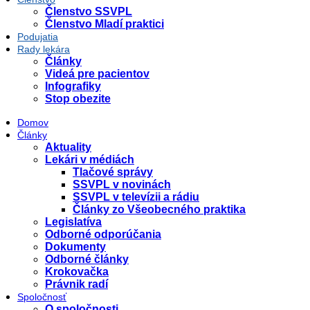
Členstvo SSVPL
Členstvo Mladí praktici
Podujatia
Rady lekára
Články
Videá pre pacientov
Infografiky
Stop obezite
Domov
Články
Aktuality
Lekári v médiách
Tlačové správy
SSVPL v novinách
SSVPL v televízii a rádiu
Články zo Všeobecného praktika
Legislatíva
Odborné odporúčania
Dokumenty
Odborné články
Krokovačka
Právnik radí
Spoločnosť
O spoločnosti