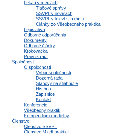
Lekári v médiách
IČO: 35607131
Tlačové správy
SSVPL v novinách
DIČ: 2020971502
SSVPL v televízii a rádiu
Články zo Všeobecného praktika
Legislatíva
Odborné odporúčania
Dokumenty
Členstvo
Odborné články
Krokovačka
Právnik radí
Spoločnosť
O spoločnosti
Osobné informácie a profil
Výbor spoločnosti
Výhody a zľavy
Dozorná rada
Vzdelávacie materiály a odborné zdroje
Stanovy na stiahnutie
Zápisnice a interné dokumenty spoločnosti
História
Komunikácia a správy
Zápisnice
Inzercia abmulancií
Kontakt
Domovská stránka
Konferencie
Všeobecný praktik
Osobné informácie a profil
Kompendium medicíny
Výhody a zľavy
Členstvo
Vzdelávacie materiály a odborné zdroje
Členstvo SSVPL
Zápisnice a interné dokumenty spoločnosti
Členstvo Mladí praktici
Komunikácia a správy