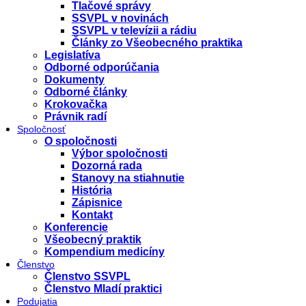
Tlačové správy
SSVPL v novinách
SSVPL v televízii a rádiu
Články zo Všeobecného praktika
Legislatíva
Odborné odporúčania
Dokumenty
Odborné články
Krokovačka
Právnik radí
Spoločnosť
O spoločnosti
Výbor spoločnosti
Dozorná rada
Stanovy na stiahnutie
História
Zápisnice
Kontakt
Konferencie
Všeobecný praktik
Kompendium medicíny
Členstvo
Členstvo SSVPL
Členstvo Mladí praktici
Podujatia