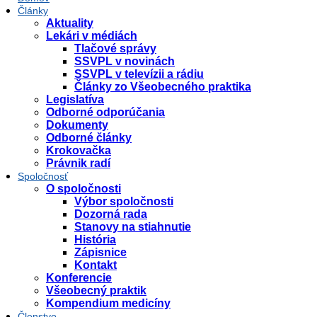
Články
Aktuality
Lekári v médiách
Tlačové správy
SSVPL v novinách
SSVPL v televízii a rádiu
Články zo Všeobecného praktika
Legislatíva
Odborné odporúčania
Dokumenty
Odborné články
Krokovačka
Právnik radí
Spoločnosť
O spoločnosti
Výbor spoločnosti
Dozorná rada
Stanovy na stiahnutie
História
Zápisnice
Kontakt
Konferencie
Všeobecný praktik
Kompendium medicíny
Členstvo