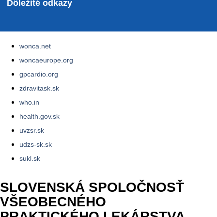
Dôležité odkazy
wonca.net
woncaeurope.org
gpcardio.org
zdravitask.sk
who.in
health.gov.sk
uvzsr.sk
udzs-sk.sk
sukl.sk
SLOVENSKÁ SPOLOČNOSŤ
VŠEOBECNÉHO
PRAKTICKÉHO LEKÁRSTVA