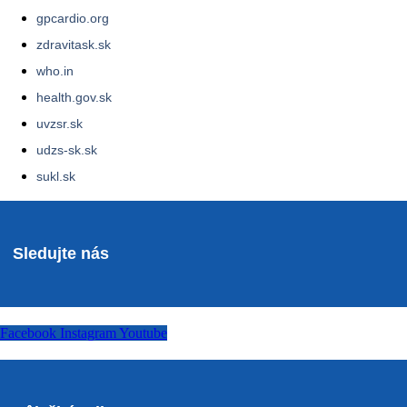
gpcardio.org
zdravitask.sk
who.in
health.gov.sk
uvzsr.sk
udzs-sk.sk
sukl.sk
Sledujte nás
Facebook
Instagram
Youtube