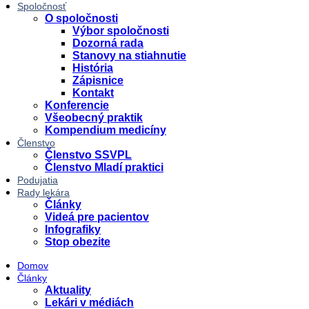
Spoločnosť
O spoločnosti
Výbor spoločnosti
Dozorná rada
Stanovy na stiahnutie
História
Zápisnice
Kontakt
Konferencie
Všeobecný praktik
Kompendium medicíny
Členstvo
Členstvo SSVPL
Členstvo Mladí praktici
Podujatia
Rady lekára
Články
Videá pre pacientov
Infografiky
Stop obezite
Domov
Články
Aktuality
Lekári v médiách