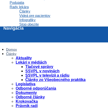
Podujatia
Inzercia abmulancií
Rady lekára
Domovská stránka
Články
Videá pre pacientov
Infografiky
Stop obezite
Navigácia
Domov
Články
Aktuality
Lekári v médiách
Tlačové správy
SSVPL v novinách
SSVPL v televízii a rádiu
Články zo Všeobecného praktika
Legislatíva
Odborné odporúčania
Dokumenty
Odborné články
Krokovačka
Právnik radí