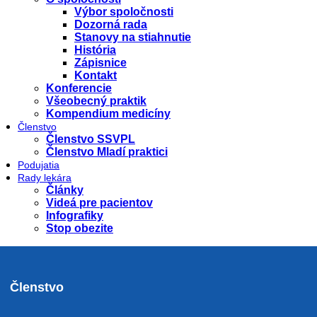
Výbor spoločnosti
Dozorná rada
Stanovy na stiahnutie
História
Zápisnice
Kontakt
Konferencie
Všeobecný praktik
Kompendium medicíny
Členstvo
Členstvo SSVPL
Členstvo Mladí praktici
Podujatia
Rady lekára
Články
Videá pre pacientov
Infografiky
Stop obezite
Členstvo