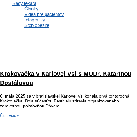
Rady lekára
Články
Videá pre pacientov
Infografiky
Stop obezite
Krokovačka v Karlovej Vsi s MUDr. Katarínou
Dostálovou
6. mája 2025 sa v bratislavskej Karlovej Vsi konala prvá tohtoročná
Krokovačka. Bola súčasťou Festivalu zdravia organizovaného
zdravotnou poisťovňou Dôvera.
Čítať viac »