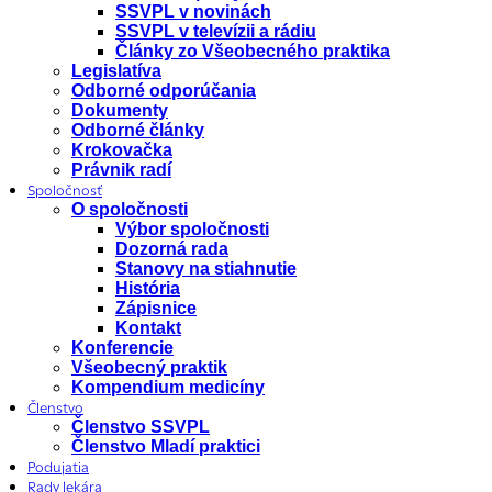
SSVPL v novinách
SSVPL v televízii a rádiu
Články zo Všeobecného praktika
Legislatíva
Odborné odporúčania
Dokumenty
Odborné články
Krokovačka
Právnik radí
Spoločnosť
O spoločnosti
Výbor spoločnosti
Dozorná rada
Stanovy na stiahnutie
História
Zápisnice
Kontakt
Konferencie
Všeobecný praktik
Kompendium medicíny
Členstvo
Členstvo SSVPL
Členstvo Mladí praktici
Podujatia
Rady lekára