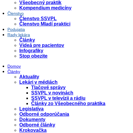
Všeobecný praktik
Kompendium medicíny
Členstvo
Členstvo SSVPL
Členstvo Mladí praktici
Podujatia
Rady lekára
Články
Videá pre pacientov
Infografiky
Stop obezite
Domov
Články
Aktuality
Lekári v médiách
Tlačové správy
SSVPL v novinách
SSVPL v televízii a rádiu
Články zo Všeobecného praktika
Legislatíva
Odborné odporúčania
Dokumenty
Odborné články
Krokovačka