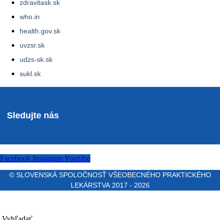
zdravitask.sk
who.in
health.gov.sk
uvzsr.sk
udzs-sk.sk
sukl.sk
Sledujte nás
Facebook
Instagram
Youtube
© SLOVENSKÁ SPOLOČNOSŤ VŠEOBECNÉHO PRAKTICKÉHO
LEKÁRSTVA 2017 - 2026
Vyhľadať