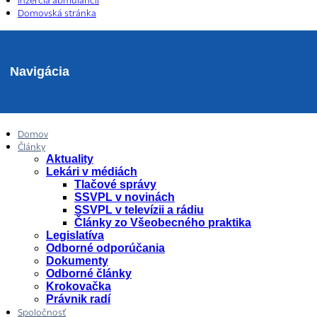
Inzercia abmulancií
Domovská stránka
Navigácia
Domov
Články
Aktuality
Lekári v médiách
Tlačové správy
SSVPL v novinách
SSVPL v televízii a rádiu
Články zo Všeobecného praktika
Legislatíva
Odborné odporúčania
Dokumenty
Odborné články
Krokovačka
Právnik radí
Spoločnosť