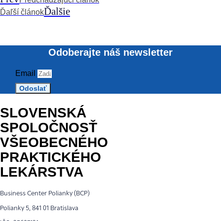
Ďalšie
Ďaľší článok
Odoberajte náš newsletter
Email
Odoslať
SLOVENSKÁ
SPOLOČNOSŤ
VŠEOBECNÉHO
PRAKTICKÉHO
LEKÁRSTVA
Business Center Polianky (BCP)
Polianky 5, 841 01 Bratislava