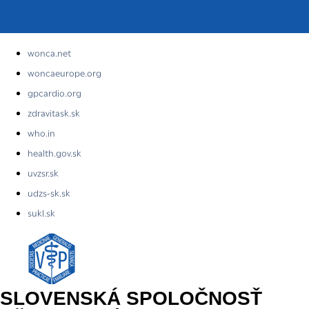
wonca.net
woncaeurope.org
gpcardio.org
zdravitask.sk
who.in
health.gov.sk
uvzsr.sk
udzs-sk.sk
sukl.sk
SLOVENSKÁ SPOLOČNOSŤ