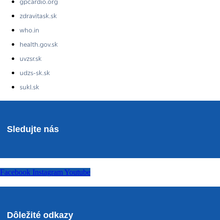
gpcardio.org
zdravitask.sk
who.in
health.gov.sk
uvzsr.sk
udzs-sk.sk
sukl.sk
Sledujte nás
Facebook
Instagram
Youtube
Dôležité odkazy