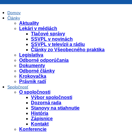
Domov
Články
Aktuality
Lekári v médiách
Tlačové správy
SSVPL v novinách
SSVPL v televízii a rádiu
Články zo Všeobecného praktika
Legislatíva
Odborné odporúčania
Dokumenty
Odborné články
Krokovačka
Právnik radí
Spoločnosť
O spoločnosti
Výbor spoločnosti
Dozorná rada
Stanovy na stiahnutie
História
Zápisnice
Kontakt
Konferencie