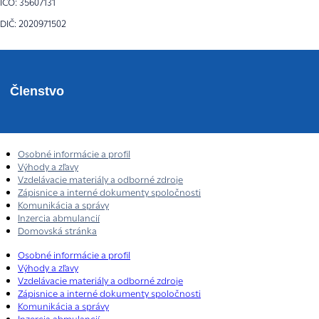
IČO: 35607131
DIČ: 2020971502
Členstvo
Osobné informácie a profil
Výhody a zľavy
Vzdelávacie materiály a odborné zdroje
Zápisnice a interné dokumenty spoločnosti
Komunikácia a správy
Inzercia abmulancií
Domovská stránka
Osobné informácie a profil
Výhody a zľavy
Vzdelávacie materiály a odborné zdroje
Zápisnice a interné dokumenty spoločnosti
Komunikácia a správy