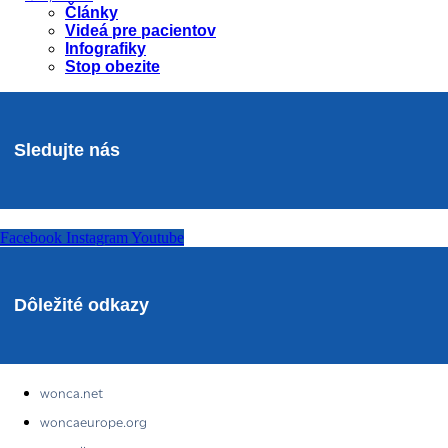
Články
Videá pre pacientov
Infografiky
Stop obezite
Sledujte nás
Facebook
Instagram
Youtube
Dôležité odkazy
wonca.net
woncaeurope.org