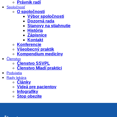
Právnik radí
Spoločnosť
O spoločnosti
Výbor spoločnosti
Dozorná rada
Stanovy na stiahnutie
História
Zápisnice
Kontakt
Konferencie
Všeobecný praktik
Kompendium medicíny
Členstvo
Členstvo SSVPL
Členstvo Mladí praktici
Podujatia
Rady lekára
Články
Videá pre pacientov
Infografiky
Stop obezite