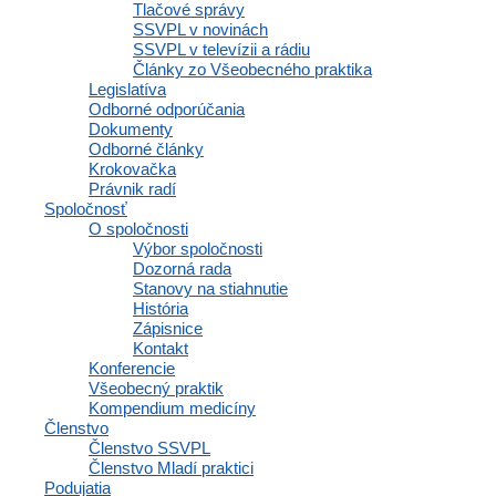
Tlačové správy
SSVPL v novinách
SSVPL v televízii a rádiu
Články zo Všeobecného praktika
Legislatíva
Odborné odporúčania
Dokumenty
Odborné články
Krokovačka
Právnik radí
Spoločnosť
O spoločnosti
Výbor spoločnosti
Zápis konečného užívateľa výhod do
Dozorná rada
Stanovy na stiahnutie
obchodného registra je potrebné vykonať do
História
konca roka 2019
Zápisnice
Kontakt
Konferencie
Lekárne a ambulancie poskytujúce zdravotnú starostlivosť formou
Všeobecný praktik
právnickej osoby, nezabudnite na povinnosť zápisu konečného
Kompendium medicíny
užívateľa výhod do obchodného registra. Túto
Členstvo
Členstvo SSVPL
Čítať viac »
Členstvo Mladí praktici
Podujatia