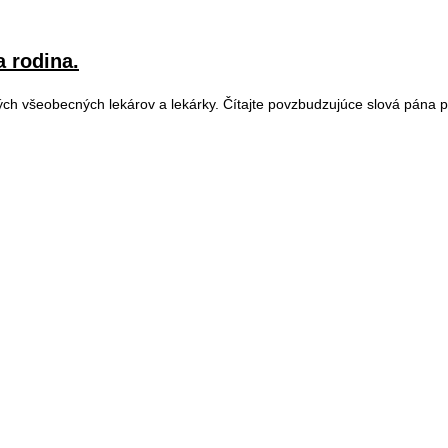
a rodina.
h všeobecných lekárov a lekárky. Čítajte povzbudzujúce slová pána p