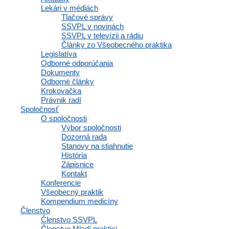
Lekári v médiách
Tlačové správy
SSVPL v novinách
SSVPL v televízii a rádiu
Články zo Všeobecného praktika
Legislatíva
Odborné odporúčania
Dokumenty
Odborné články
Krokovačka
Právnik radí
Spoločnosť
O spoločnosti
Výbor spoločnosti
Dozorná rada
Stanovy na stiahnutie
História
Zápisnice
Kontakt
Konferencie
Všeobecný praktik
Kompendium medicíny
Členstvo
Členstvo SSVPL
Členstvo Mladí praktici