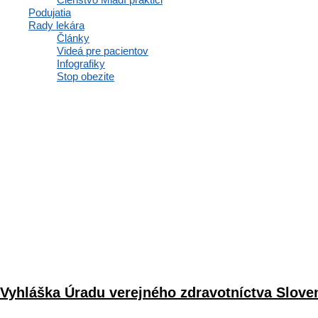
Podujatia
Rady lekára
Články
Videá pre pacientov
Infografiky
Stop obezite
Vyhláška Úradu verejného zdravotníctva Sloven