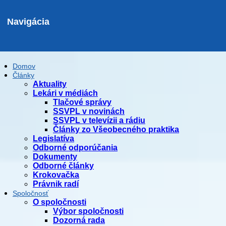
Navigácia
Domov
Články
Aktuality
Lekári v médiách
Tlačové správy
SSVPL v novinách
SSVPL v televízii a rádiu
Články zo Všeobecného praktika
Legislatíva
Odborné odporúčania
Dokumenty
Odborné články
Krokovačka
Právnik radí
Spoločnosť
O spoločnosti
Výbor spoločnosti
Dozorná rada