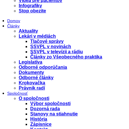
Videá pre pacientov
Infografiky
Stop obezite
Domov
Články
Aktuality
Lekári v médiách
Tlačové správy
SSVPL v novinách
SSVPL v televízii a rádiu
Články zo Všeobecného praktika
Legislatíva
Odborné odporúčania
Dokumenty
Odborné články
Krokovačka
Právnik radí
Spoločnosť
O spoločnosti
Výbor spoločnosti
Dozorná rada
Stanovy na stiahnutie
História
Zápisnice