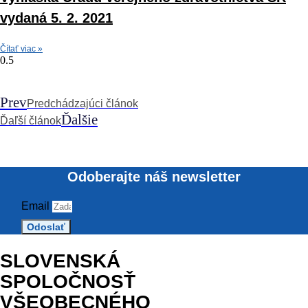
vydaná 5. 2. 2021
Čítať viac »
Prev
Predchádzajúci článok
Ďalšie
Ďaľší článok
Odoberajte náš newsletter
Email
Odoslať
SLOVENSKÁ
SPOLOČNOSŤ
VŠEOBECNÉHO