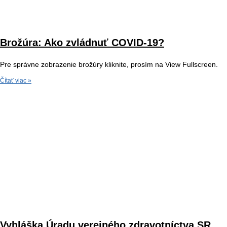
Brožúra: Ako zvládnuť COVID-19?
Pre správne zobrazenie brožúry kliknite, prosím na View Fullscreen.
Čítať viac »
Vyhláška Úradu verejného zdravotníctva SR