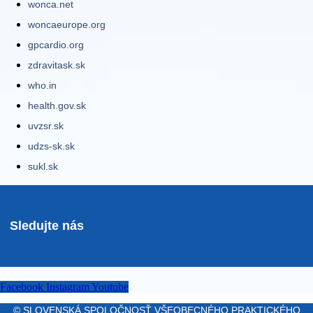
wonca.net
woncaeurope.org
gpcardio.org
zdravitask.sk
who.in
health.gov.sk
uvzsr.sk
udzs-sk.sk
sukl.sk
Sledujte nás
Facebook
Instagram
Youtube
© SLOVENSKÁ SPOLOČNOSŤ VŠEOBECNÉHO PRAKTICKÉHO