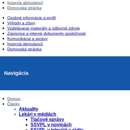
Inzercia abmulancií
Domovská stránka
Osobné informácie a profil
Výhody a zľavy
Vzdelávacie materiály a odborné zdroje
Zápisnice a interné dokumenty spoločnosti
Komunikácia a správy
Inzercia abmulancií
Domovská stránka
Navigácia
Domov
Články
Aktuality
Lekári v médiách
Tlačové správy
SSVPL v novinách
SSVPL v televízii a rádiu