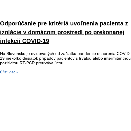
Odporúčanie pre kritériá uvoľnenia pacienta z
izolácie v domácom prostredí po prekonanej
infekcii COVID-19
Na Slovensku je evidovaných od začiatku pandémie ochorenia COVID-
19 niekoľko desiatok prípadov pacientov s trvalou alebo intermitentnou
pozitivitou RT-PCR pretrvávajúcou
Čítať viac »