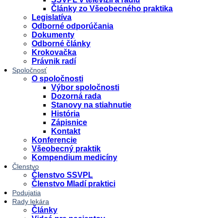
Články zo Všeobecného praktika
Legislatíva
Odborné odporúčania
Dokumenty
Odborné články
Krokovačka
Právnik radí
Spoločnosť
O spoločnosti
Výbor spoločnosti
Dozorná rada
Stanovy na stiahnutie
História
Zápisnice
Kontakt
Konferencie
Všeobecný praktik
Kompendium medicíny
Členstvo
Členstvo SSVPL
Členstvo Mladí praktici
Podujatia
Rady lekára
Články