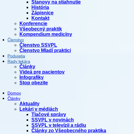
Stanovy na stiahnutie
História
Zápisnice
Kontakt
Konferencie
Všeobecný praktik
Kompendium medicíny
Členstvo
Členstvo SSVPL
Členstvo Mladí praktici
Podujatia
Rady lekára
Články
Videá pre pacientov
Infografiky
Stop obezite
Domov
Články
Aktuality
Lekári v médiách
Tlačové správy
SSVPL v novinách
SSVPL v televízii a rádiu
Články zo Všeobecného praktika