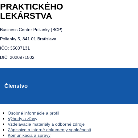
PRAKTICKÉHO
LEKÁRSTVA
Business Center Polianky (BCP)
Polianky 5, 841 01 Bratislava
IČO: 35607131
DIČ: 2020971502
Členstvo
Osobné informácie a profil
Výhody a zľavy
Vzdelávacie materiály a odborné zdroje
Zápisnice a interné dokumenty spoločnosti
Komunikácia a správy