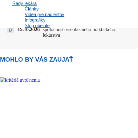
Rady lekára
Články
Videá pre pacientov
Infografiky
47. výročná konferencia Slovenskej
Stop obezite
15.10.2026
spoločnosti všeobecného praktického
lekárstva
MOHLO BY VÁS ZAUJAŤ