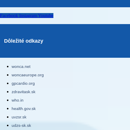
Facebook
Instagram
Youtube
Dôležité odkazy
wonca.net
woncaeurope.org
gpcardio.org
zdravitask.sk
who.in
health.gov.sk
uvzsr.sk
udzs-sk.sk