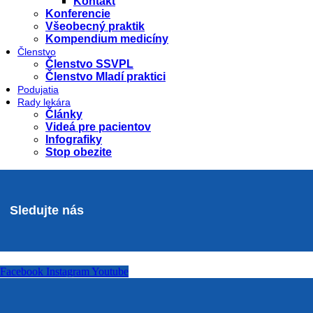
Kontakt
Konferencie
Všeobecný praktik
Kompendium medicíny
Členstvo
Členstvo SSVPL
Členstvo Mladí praktici
Podujatia
Rady lekára
Články
Videá pre pacientov
Infografiky
Stop obezite
Sledujte nás
Facebook
Instagram
Youtube