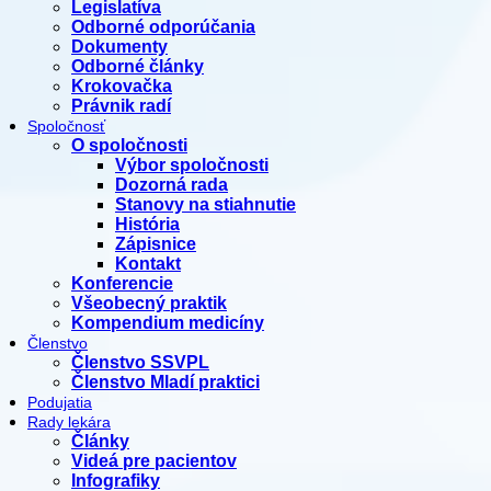
Legislatíva
Odborné odporúčania
Dokumenty
Odborné články
Krokovačka
Právnik radí
Spoločnosť
O spoločnosti
Výbor spoločnosti
Dozorná rada
Stanovy na stiahnutie
História
Zápisnice
Kontakt
Konferencie
Všeobecný praktik
Kompendium medicíny
Členstvo
Členstvo SSVPL
Členstvo Mladí praktici
Podujatia
Rady lekára
Články
Videá pre pacientov
Infografiky