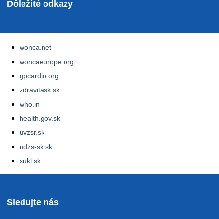
Dôležité odkazy
wonca.net
woncaeurope.org
gpcardio.org
zdravitask.sk
who.in
health.gov.sk
uvzsr.sk
udzs-sk.sk
sukl.sk
Sledujte nás