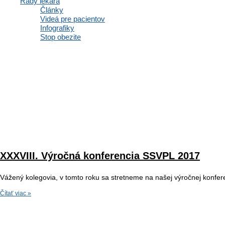
Rady lekára
Články
Videá pre pacientov
Infografiky
Stop obezite
XXXVIII. Výročná konferencia SSVPL 2017
Vážený kolegovia, v tomto roku sa stretneme na našej výročnej konf
Čítať viac »