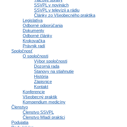
SSVPL v novinách
SSVPL v televízii a rádiu
Články zo Všeobecného praktika
Legislatíva
Odborné odporúčania
Dokumenty
Odborné články
Krokovačka
Právnik radí
Spoločnosť
O spoločnosti
Výbor spoločnosti
Dozorná rada
Stanovy na stiahnutie
História
Zápisnice
Kontakt
Konferencie
Všeobecný praktik
Kompendium medicíny
Členstvo
Členstvo SSVPL
Členstvo Mladí praktici
Podujatia