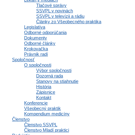
Tlačové správy
SSVPL v novinách
SSVPL v televízii a rádiu
Články zo Všeobecného praktika
Legislatíva
Odborné odporúčania
Dokumenty
Odborné články
Krokovačka
Právnik radí
Spoločnosť
O spoločnosti
Výbor spoločnosti
Dozorná rada
Stanovy na stiahnutie
História
Zápisnice
Kontakt
Konferencie
Všeobecný praktik
Kompendium medicíny
Členstvo
Členstvo SSVPL
Členstvo Mladí praktici