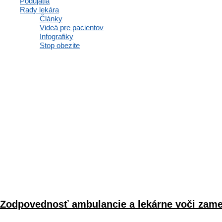
Podujatia
Rady lekára
Články
Videá pre pacientov
Infografiky
Stop obezite
Zodpovednosť ambulancie a lekárne voči zame