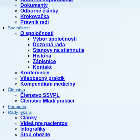
Dokumenty
Odborné články
Krokovačka
Právnik radí
Spoločnosť
O spoločnosti
Výbor spoločnosti
Dozorná rada
Stanovy na stiahnutie
História
Zápisnice
Kontakt
Konferencie
Všeobecný praktik
Kompendium medicíny
Členstvo
Členstvo SSVPL
Členstvo Mladí praktici
Podujatia
Rady lekára
Články
Videá pre pacientov
Infografiky
Stop obezite