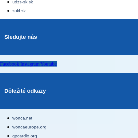
udzs-sk.sk
sukl.sk
Sledujte nás
Facebook
Instagram
Youtube
Dôležité odkazy
wonca.net
woncaeurope.org
gpcardio.org