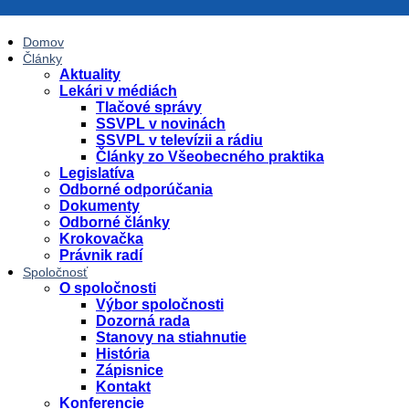
Domov
Články
Aktuality
Lekári v médiách
Tlačové správy
SSVPL v novinách
SSVPL v televízii a rádiu
Články zo Všeobecného praktika
Legislatíva
Odborné odporúčania
Dokumenty
Odborné články
Krokovačka
Právnik radí
Spoločnosť
O spoločnosti
Výbor spoločnosti
Dozorná rada
Stanovy na stiahnutie
História
Zápisnice
Kontakt
Konferencie