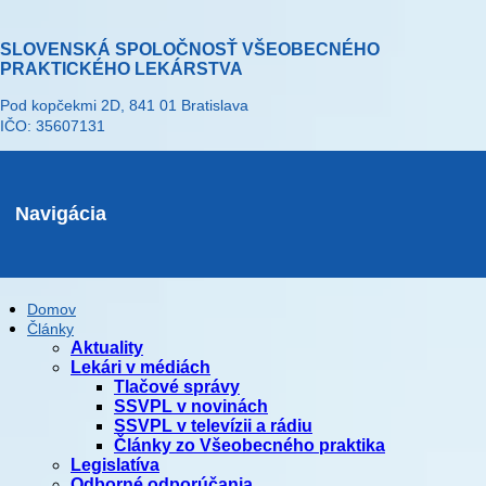
SLOVENSKÁ SPOLOČNOSŤ VŠEOBECNÉHO
PRAKTICKÉHO LEKÁRSTVA
Pod kopčekmi 2D, 841 01 Bratislava
IČO: 35607131
Navigácia
Domov
Články
Aktuality
Lekári v médiách
Tlačové správy
SSVPL v novinách
SSVPL v televízii a rádiu
Články zo Všeobecného praktika
Legislatíva
Odborné odporúčania