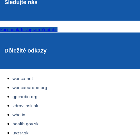
Sledujte nás
Facebook
Instagram
Youtube
Dôležité odkazy
wonca.net
woncaeurope.org
gpcardio.org
zdravitask.sk
who.in
health.gov.sk
uvzsr.sk