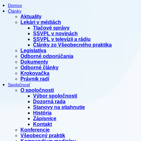
Domov
Články
Aktuality
Lekári v médiách
Tlačové správy
SSVPL v novinách
SSVPL v televízii a rádiu
Články zo Všeobecného praktika
Legislatíva
Odborné odporúčania
Dokumenty
Odborné články
Krokovačka
Právnik radí
Spoločnosť
O spoločnosti
Výbor spoločnosti
Dozorná rada
Stanovy na stiahnutie
História
Zápisnice
Kontakt
Konferencie
Všeobecný praktik