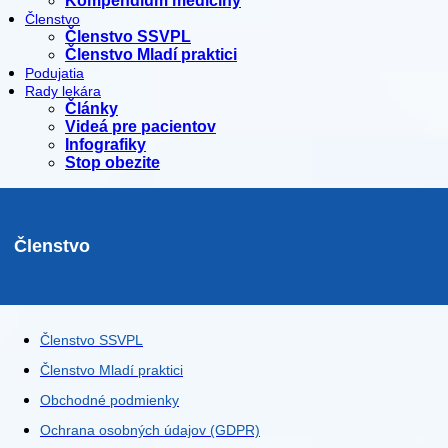
Kompendium medicíny
Členstvo
Členstvo SSVPL
Členstvo Mladí praktici
Podujatia
Rady lekára
Články
Videá pre pacientov
Infografiky
Stop obezite
Členstvo
Členstvo SSVPL
Členstvo Mladí praktici
Obchodné podmienky
Ochrana osobných údajov (GDPR)