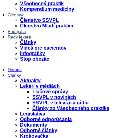
Všeobecný praktik
Kompendium medicíny
Členstvo
Členstvo SSVPL
Členstvo Mladí praktici
Podujatia
Rady lekára
Články
Videá pre pacientov
Infografiky
Stop obezite
Domov
Články
Aktuality
Lekári v médiách
Tlačové správy
SSVPL v novinách
SSVPL v televízii a rádiu
Články zo Všeobecného praktika
Legislatíva
Odborné odporúčania
Dokumenty
Odborné články
Krokovačka