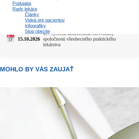
NADCHÁDZAJÚCE PODUJATIA
Podujatia
Rady lekára
Články
Videá pre pacientov
Infografiky
Stop obezite
47. výročná konferencia Slovenskej
15.10.2026
spoločnosti všeobecného praktického
lekárstva
MOHLO BY VÁS ZAUJAŤ