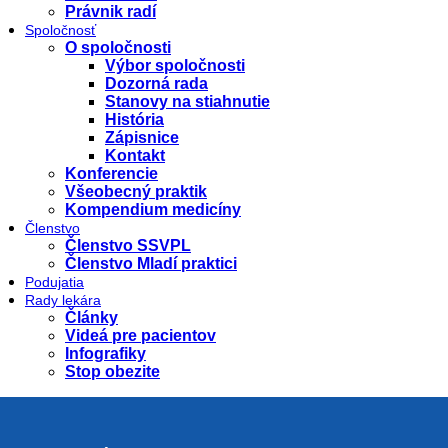
Právnik radí
Spoločnosť
O spoločnosti
Výbor spoločnosti
Dozorná rada
Stanovy na stiahnutie
História
Zápisnice
Kontakt
Konferencie
Všeobecný praktik
Kompendium medicíny
Členstvo
Členstvo SSVPL
Členstvo Mladí praktici
Podujatia
Rady lekára
Články
Videá pre pacientov
Infografiky
Stop obezite