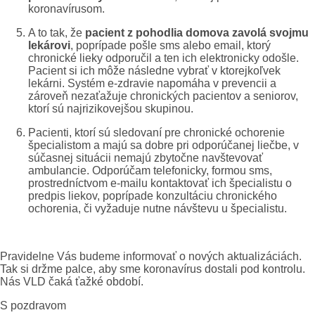
koronavírusom.
A to tak, že
pacient z pohodlia domova zavolá svojmu
lekárovi
, poprípade pošle sms alebo email, ktorý
chronické lieky odporučil a ten ich elektronicky odošle.
Pacient si ich môže následne vybrať v ktorejkoľvek
lekárni. Systém e-zdravie napomáha v prevencii a
zároveň nezaťažuje chronických pacientov a seniorov,
ktorí sú najrizikovejšou skupinou.
Pacienti, ktorí sú sledovaní pre chronické ochorenie
špecialistom a majú sa dobre pri odporúčanej liečbe, v
súčasnej situácii nemajú zbytočne navštevovať
ambulancie. Odporúčam telefonicky, formou sms,
prostredníctvom e-mailu kontaktovať ich špecialistu o
predpis liekov, poprípade konzultáciu chronického
ochorenia, či vyžaduje nutne návštevu u špecialistu.
Pravidelne Vás budeme informovať o nových aktualizáciách.
Tak si držme palce, aby sme koronavírus dostali pod kontrolu.
Nás VLD čaká ťažké období.
S pozdravom