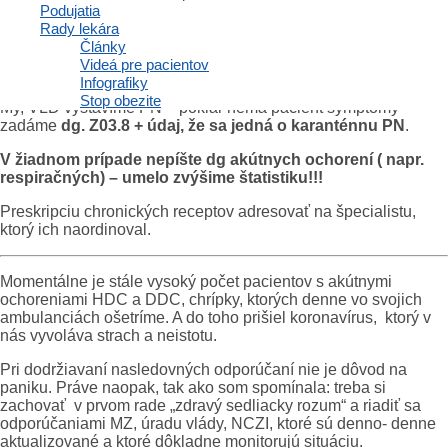
najpravdepodobnejšie) alebo na infolinky. Následne bude
Podujatia
odoslaný lekár v špeciálnom ochrannom odeve k pacientovi a
Rady lekára
priamo doma mu odoberie vzorky, zároveň posúdi, či zdravotný
Články
stav vyžaduje hospitalizáciu alebo len karanténu v domácom
Videá pre pacientov
prostredí.
Infografiky
Stop obezite
My, VLD vystavíme PN – pokiaľ nemá pacient symptómy
zadáme
dg. Z03.8
+ údaj, že sa jedná o karanténnu PN
.
V žiadnom prípade nepíšte dg akútnych ochorení ( napr.
respiračných)
–
umelo zvýšime štatistiku!!!
Preskripciu chronických receptov adresovať na špecialistu,
ktorý ich naordinoval.
Momentálne je stále vysoký počet pacientov s akútnymi
ochoreniami HDC a DDC, chrípky, ktorých denne vo svojich
ambulanciách ošetríme. A do toho prišiel koronavírus, ktorý v
nás vyvoláva strach a neistotu.
Pri dodržiavaní nasledovných odporúčaní nie je dôvod na
paniku. Práve naopak, tak ako som spomínala: treba si
zachovať v prvom rade „zdravý sedliacky rozum“ a riadiť sa
odporúčaniami MZ, úradu vlády, NCZI, ktoré sú denno- denne
aktualizované a ktoré dôkladne monitorujú situáciu.