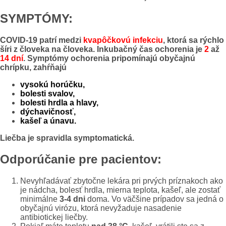
SYMPTÓMY:
COVID-19 patrí medzi
kvapôčkovú infekciu
, ktorá sa rýchlo
šíri z človeka na človeka. Inkubačný čas ochorenia je
2
až
14 dní
. Symptómy ochorenia pripomínajú obyčajnú
chrípku, zahŕňajú
vysokú horúčku,
bolesti svalov,
bolesti hrdla a hlavy,
dýchavičnosť,
kašeľ a únavu.
Liečba je spravidla symptomatická.
Odporúčanie pre pacientov:
Nevyhľadávať zbytočne lekára pri prvých príznakoch ako
je nádcha, bolesť hrdla, mierna teplota, kašeľ, ale zostať
minimálne
3-4 dni
doma. Vo väčšine prípadov sa jedná o
obyčajnú virózu, ktorá nevyžaduje nasadenie
antibiotickej liečby.