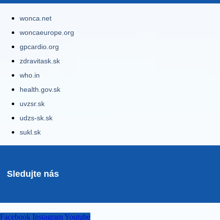
wonca.net
woncaeurope.org
gpcardio.org
zdravitask.sk
who.in
health.gov.sk
uvzsr.sk
udzs-sk.sk
sukl.sk
Sledujte nás
Facebook
Instagram
Youtube