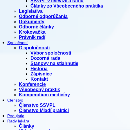
SSVPL v televízii a rádiu
Články zo Všeobecného praktika
Legislatíva
Odborné odporúčania
Dokumenty
Odborné články
Krokovačka
Právnik radí
Spoločnosť
O spoločnosti
Výbor spoločnosti
Dozorná rada
Stanovy na stiahnutie
História
Zápisnice
Kontakt
Konferencie
Všeobecný praktik
Kompendium medicíny
Členstvo
Členstvo SSVPL
Členstvo Mladí praktici
Podujatia
Rady lekára
Články