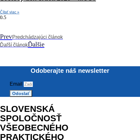
Čítať viac »
Prev
Predchádzajúci článok
Ďalšie
Ďaľší článok
Odoberajte náš newsletter
Email
Odoslať
SLOVENSKÁ
SPOLOČNOSŤ
VŠEOBECNÉHO
PRAKTICKÉHO