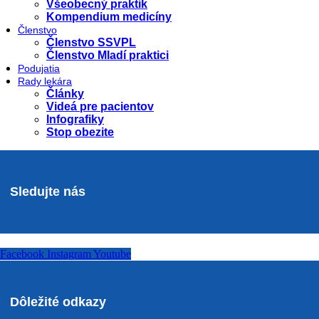
Všeobecný praktik
Kompendium medicíny
Členstvo
Členstvo SSVPL
Členstvo Mladí praktici
Podujatia
Rady lekára
Články
Videá pre pacientov
Infografiky
Stop obezite
Sledujte nás
Facebook
Instagram
Youtube
Dôležité odkazy