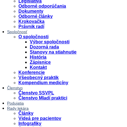
Legislatíva
Odborné odporúčania
Dokumenty
Odborné články
Krokovačka
Právnik radí
Spoločnosť
O spoločnosti
Výbor spoločnosti
Dozorná rada
Stanovy na stiahnutie
História
Zápisnice
Kontakt
Konferencie
Všeobecný praktik
Kompendium medicíny
Členstvo
Členstvo SSVPL
Členstvo Mladí praktici
Podujatia
Rady lekára
Články
Videá pre pacientov
Infografiky