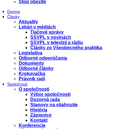
Stop obezite
Domov
Články
Aktuality
Lekári v médiách
Tlačové správy
SSVPL v novinách
SSVPL v televízii a rádiu
Články zo Všeobecného praktika
Legislatíva
Odborné odporúčania
Dokumenty
Odborné články
Krokovačka
Právnik radí
Spoločnosť
O spoločnosti
Výbor spoločnosti
Dozorná rada
Stanovy na stiahnutie
História
Zápisnice
Kontakt
Konferencie