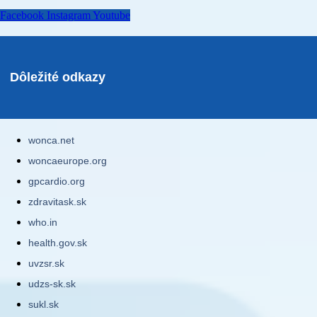
Facebook
Instagram
Youtube
Dôležité odkazy
wonca.net
woncaeurope.org
gpcardio.org
zdravitask.sk
who.in
health.gov.sk
uvzsr.sk
udzs-sk.sk
sukl.sk