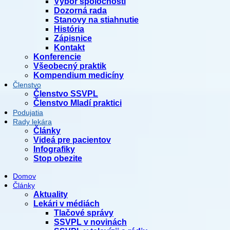
Výbor spoločnosti
Dozorná rada
Stanovy na stiahnutie
História
Zápisnice
Kontakt
Konferencie
Všeobecný praktik
Kompendium medicíny
Členstvo
Členstvo SSVPL
Členstvo Mladí praktici
Podujatia
Rady lekára
Články
Videá pre pacientov
Infografiky
Stop obezite
Domov
Články
Aktuality
Lekári v médiách
Tlačové správy
SSVPL v novinách