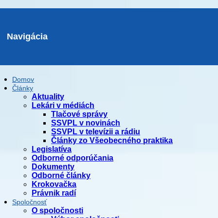
Navigácia
Domov
Články
Aktuality
Lekári v médiách
Tlačové správy
SSVPL v novinách
SSVPL v televízii a rádiu
Články zo Všeobecného praktika
Legislatíva
Odborné odporúčania
Dokumenty
Odborné články
Krokovačka
Právnik radí
Spoločnosť
O spoločnosti