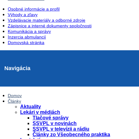
Osobné informácie a profil
Výhody a zľavy
Vzdelávacie materiály a odborné zdroje
Zápisnice a interné dokumenty spoločnosti
Komunikácia a správy
Inzercia abmulancií
Domovská stránka
Navigácia
Domov
Články
Aktuality
Lekári v médiách
Tlačové správy
SSVPL v novinách
SSVPL v televízii a rádiu
Články zo Všeobecného praktika