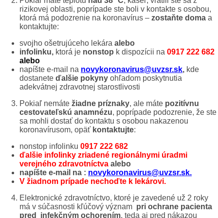
Pokiaľ máte teplotu
nad 38 °C
, kašeľ, vrátili ste sa z
rizikovej oblasti, poprípade ste boli v kontakte s osobou,
ktorá má podozrenie na koronavírus –
zostaňte doma
a
kontaktujte:
svojho ošetrujúceho lekára
alebo
infolinku,
ktorá je
nonstop
k dispozícii na
0917 222 682
alebo
napíšte e-mail na
novykoronavirus@uvzsr.sk
,
kde
dostanete
ďalšie pokyny
ohľadom poskytnutia
adekvátnej zdravotnej starostlivosti
Pokiaľ nemáte
žiadne príznaky
, ale máte
pozitívnu
cestovateľskú anamnézu
, poprípade podozrenie, že ste
sa mohli dostať do kontaktu s osobou nakazenou
koronavírusom, opäť
kontaktujte
:
nonstop infolinku
0917
222 682
ďalšie infolinky zriadené regionálnymi úradmi
verejného zdravotníctva
alebo
napíšte e-mail na :
novykoronavirus@uvzsr.sk.
V
žiadnom prípade nechoďte k lekárovi.
Elektronické zdravotníctvo, ktoré je zavedené už 2 roky
má v súčasnosti kľúčový význam
pri ochrane pacienta
pred infekčným ochorením
, teda aj pred nákazou