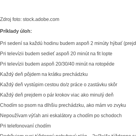
Zdroj foto: stock.adobe.com
Príklady úloh:
Pri sedení sa každú hodinu budem aspoň 2 minúty hýbať (prejdem
Pri televízii budem sedieť aspoň 20 minút na fit lopte
Pri televízii budem aspoň 20/30/40 minút na rotopéde
Každý deň pôjdem na krátku prechádzku
Každý deň vystúpim cestou do/z práce o zastávku skôr
Každý deň prejdem o pár krokov viac ako minulý deň
Chodím so psom na dlhšiu prechádzku, ako mám vo zvyku
Nepoužívam výťah ani eskalátory a chodím po schodoch
Pri telefonovaní chodím