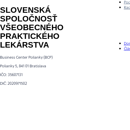
Pod
Rad
SLOVENSKÁ
SPOLOČNOSŤ
VŠEOBECNÉHO
PRAKTICKÉHO
LEKÁRSTVA
Do
Člá
Business Center Polianky (BCP)
Polianky 5, 841 01 Bratislava
IČO: 35607131
DIČ: 2020971502