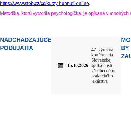
https://www.stob.cz/cs/kurzy-hubnuti-online
.
Metodika, ktorú vytvorila psychologička, je opísaná v mnohýc
NADCHÁDZAJÚCE
MO
PODUJATIA
BY
47. výročná
konferencia
ZA
Slovenskej
📅
15.10.2026
spoločnosti
všeobecného
praktického
lekárstva