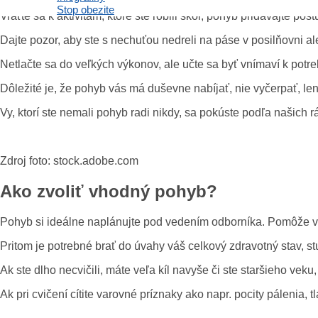
Stop obezite
Vráťte sa k aktivitám, ktoré ste robili skôr, pohyb pridávajte po
Dajte pozor, aby ste s nechuťou nedreli na páse v posilňovni a
Netlačte sa do veľkých výkonov, ale učte sa byť vnímaví k potr
Dôležité je, že pohyb vás má duševne nabíjať, nie vyčerpať, len
Vy, ktorí ste nemali pohyb radi nikdy, sa pokúste podľa našich r
Zdroj foto: stock.adobe.com
Ako zvoliť vhodný pohyb?
Pohyb si ideálne naplánujte pod vedením odborníka. Pomôže vám z
Pritom je potrebné brať do úvahy váš celkový zdravotný stav, s
Ak ste dlho necvičili, máte veľa kíl navyše či ste staršieho v
Ak pri cvičení cítite varovné príznaky ako napr. pocity pálenia, 