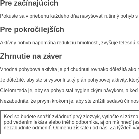
Pre začínajúcich
Pokúste sa v priebehu každého dňa navyšovať rutinný pohyb s c
Pre pokročilejších
Aktívny pohyb napomáha redukciu hmotnosti, zvyšuje telesnú kon
Zhrnutie na záver
Vhodná pohybová aktivita je pri chudnutí rovnako dôležitá ako
Je dôležité, aby ste si vytvorili taký plán pohybovej aktivity, 
Cieľom teda je, aby sa pohyb stal hygienickým návykom, a keď 
Nezabudnite, že prvým krokom je, aby ste znížili sedavú činnos
Keď sa budete snažiť zvládnuť prvý zlozvyk, vytlačte si zázn
pod vedením lekára alebo iného odborníka, aj on má hneď ja
nezabudnite odmeniť. Odmenu získate i od nás. Za týždeň vám p