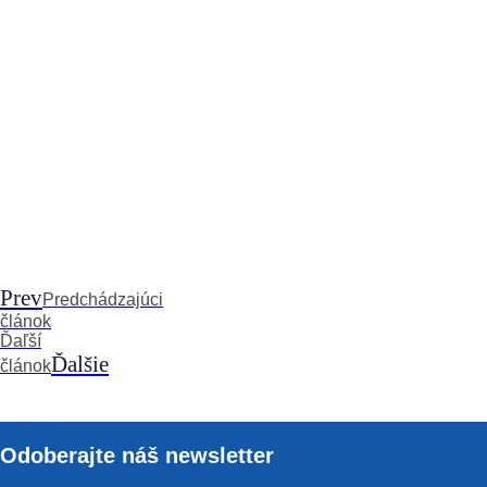
Prev
Predchádzajúci
článok
Ďaľší
Ďalšie
článok
Odoberajte náš newsletter