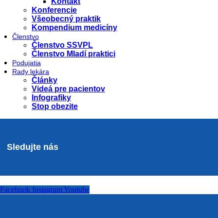
Kontakt
Konferencie
Všeobecný praktik
Kompendium medicíny
Členstvo
Členstvo SSVPL
Členstvo Mladí praktici
Podujatia
Rady lekára
Články
Videá pre pacientov
Infografiky
Stop obezite
Sledujte nás
Facebook
Instagram
Youtube