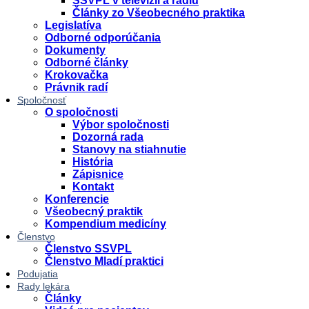
SSVPL v televízii a rádiu
Články zo Všeobecného praktika
Legislatíva
Odborné odporúčania
Dokumenty
Odborné články
Krokovačka
Právnik radí
Spoločnosť
O spoločnosti
Výbor spoločnosti
Dozorná rada
Stanovy na stiahnutie
História
Zápisnice
Kontakt
Konferencie
Všeobecný praktik
Kompendium medicíny
Členstvo
Členstvo SSVPL
Členstvo Mladí praktici
Podujatia
Rady lekára
Články