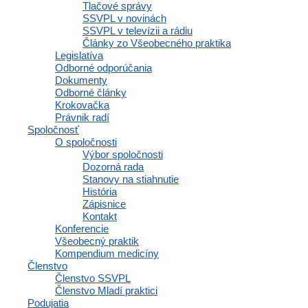
Tlačové správy
PRAKTICKÉHO
SSVPL v novinách
SSVPL v televízii a rádiu
LEKÁRSTVA
Články zo Všeobecného praktika
Legislatíva
Business Center Polianky (BCP)
Odborné odporúčania
Dokumenty
Polianky 5, 841 01 Bratislava
Odborné články
Krokovačka
IČO: 35607131
Právnik radí
DIČ: 2020971502
Spoločnosť
O spoločnosti
Výbor spoločnosti
Dozorná rada
Stanovy na stiahnutie
História
Členstvo
Zápisnice
Kontakt
Konferencie
Všeobecný praktik
Kompendium medicíny
Osobné informácie a profil
Členstvo
Výhody a zľavy
Členstvo SSVPL
Vzdelávacie materiály a odborné zdroje
Členstvo Mladí praktici
Zápisnice a interné dokumenty spoločnosti
Podujatia
Komunikácia a správy