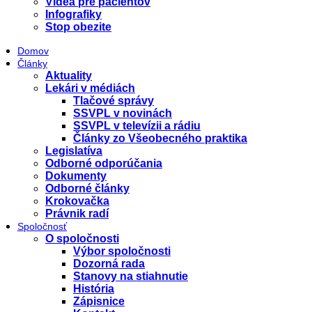
Videá pre pacientov
Infografiky
Stop obezite
Domov
Články
Aktuality
Lekári v médiách
Tlačové správy
SSVPL v novinách
SSVPL v televízii a rádiu
Články zo Všeobecného praktika
Legislatíva
Odborné odporúčania
Dokumenty
Odborné články
Krokovačka
Právnik radí
Spoločnosť
O spoločnosti
Výbor spoločnosti
Dozorná rada
Stanovy na stiahnutie
História
Zápisnice