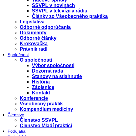
SSVPL v novinách
SSVPL v televízii a rádiu
Články zo Všeobecného praktika
Legislatíva
Odborné odporúčania
Dokumenty
Odborné články
Krokovačka
Právnik radí
Spoločnosť
O spoločnosti
Výbor spoločnosti
Dozorná rada
Stanovy na stiahnutie
História
Zápisnice
Kontakt
Konferencie
Všeobecný praktik
Kompendium medicíny
Členstvo
Členstvo SSVPL
Členstvo Mladí praktici
Podujatia