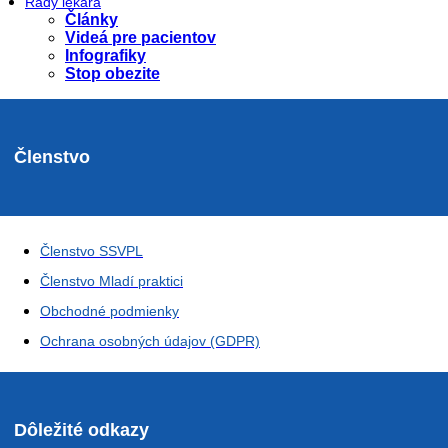
Rady lekára
Články
Videá pre pacientov
Infografiky
Stop obezite
Členstvo
Členstvo SSVPL
Členstvo Mladí praktici
Obchodné podmienky
Ochrana osobných údajov (GDPR)
Dôležité odkazy