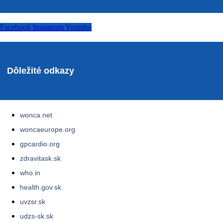
Facebook
Instagram
Youtube
Dôležité odkazy
wonca.net
woncaeurope.org
gpcardio.org
zdravitask.sk
who.in
health.gov.sk
uvzsr.sk
udzs-sk.sk