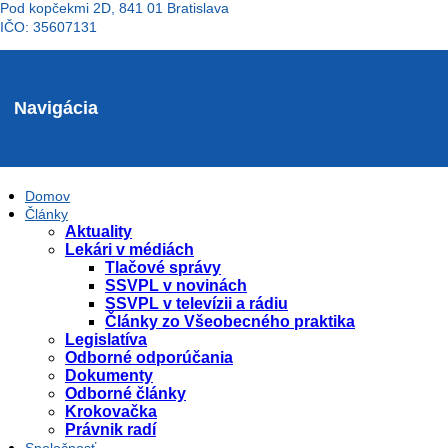
Pod kopčekmi 2D, 841 01 Bratislava
IČO: 35607131
Navigácia
Domov
Články
Aktuality
Lekári v médiách
Tlačové správy
SSVPL v novinách
SSVPL v televízii a rádiu
Články zo Všeobecného praktika
Legislatíva
Odborné odporúčania
Dokumenty
Odborné články
Krokovačka
Právnik radí
Spoločnosť