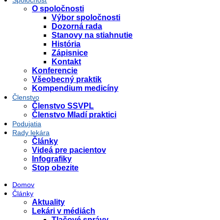
O spoločnosti
Výbor spoločnosti
Dozorná rada
Stanovy na stiahnutie
História
Zápisnice
Kontakt
Konferencie
Všeobecný praktik
Kompendium medicíny
Členstvo
Členstvo SSVPL
Členstvo Mladí praktici
Podujatia
Rady lekára
Články
Videá pre pacientov
Infografiky
Stop obezite
Domov
Články
Aktuality
Lekári v médiách
Tlačové správy