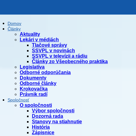
Domov
Články
Aktuality
Lekári v médiách
Tlačové správy
SSVPL v novinách
SSVPL v televízii a rádiu
Články zo Všeobecného praktika
Legislatíva
Odborné odporúčania
Dokumenty
Odborné články
Krokovačka
Právnik radí
Spoločnosť
O spoločnosti
Výbor spoločnosti
Dozorná rada
Stanovy na stiahnutie
História
Zápisnice