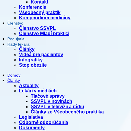
Kontakt
Konferencie
Všeobecný praktik
Kompendium medicíny
Členstvo
Členstvo SSVPL
Členstvo Mladí praktici
Podujatia
Rady lekára
Články
Videá pre pacientov
Infografiky
Stop obezite
Domov
Články
Aktuality
Lekári v médiách
Tlačové správy
SSVPL v novinách
SSVPL v televízii a rádiu
Články zo Všeobecného praktika
Legislatíva
Odborné odporúčania
Dokumenty