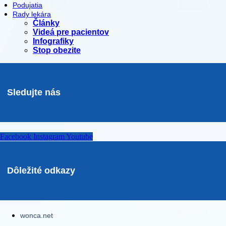
Podujatia
Rady lekára
Články
Videá pre pacientov
Infografiky
Stop obezite
Sledujte nás
Facebook
Instagram
Youtube
Dôležité odkazy
wonca.net