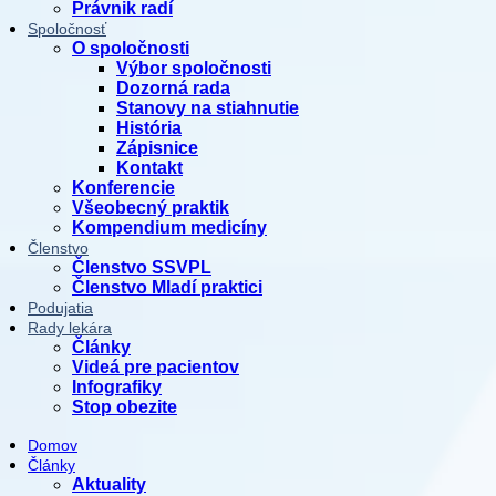
Právnik radí
Spoločnosť
O spoločnosti
Výbor spoločnosti
Dozorná rada
Stanovy na stiahnutie
História
Zápisnice
Kontakt
Konferencie
Všeobecný praktik
Kompendium medicíny
Členstvo
Členstvo SSVPL
Členstvo Mladí praktici
Podujatia
Rady lekára
Články
Videá pre pacientov
Infografiky
Stop obezite
Domov
Články
Aktuality