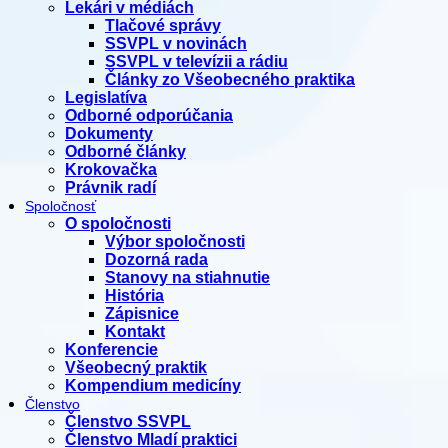
Lekári v médiách
Tlačové správy
SSVPL v novinách
SSVPL v televízii a rádiu
Články zo Všeobecného praktika
Legislatíva
Odborné odporúčania
Dokumenty
Odborné články
Krokovačka
Právnik radí
Spoločnosť
O spoločnosti
Výbor spoločnosti
Dozorná rada
Stanovy na stiahnutie
História
Zápisnice
Kontakt
Konferencie
Všeobecný praktik
Kompendium medicíny
Členstvo
Členstvo SSVPL
Členstvo Mladí praktici