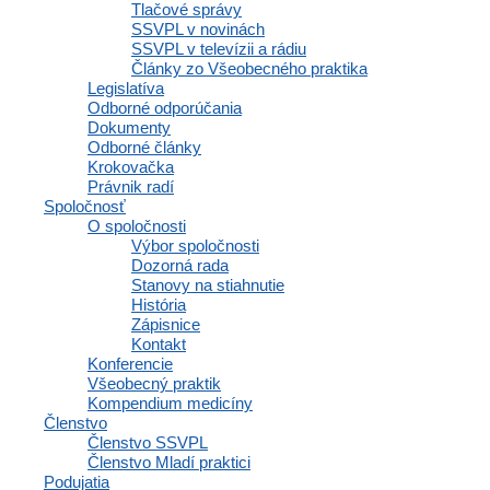
Tlačové správy
Polianky 5, 841 01 Bratislava
SSVPL v novinách
IČO: 35607131
SSVPL v televízii a rádiu
Články zo Všeobecného praktika
DIČ: 2020971502
Legislatíva
Odborné odporúčania
Dokumenty
Odborné články
Krokovačka
Členstvo
Právnik radí
Spoločnosť
O spoločnosti
Výbor spoločnosti
Dozorná rada
Osobné informácie a profil
Stanovy na stiahnutie
Výhody a zľavy
História
Vzdelávacie materiály a odborné zdroje
Zápisnice
Zápisnice a interné dokumenty spoločnosti
Kontakt
Komunikácia a správy
Konferencie
Inzercia abmulancií
Všeobecný praktik
Domovská stránka
Kompendium medicíny
Členstvo
Osobné informácie a profil
Členstvo SSVPL
Výhody a zľavy
Členstvo Mladí praktici
Vzdelávacie materiály a odborné zdroje
Podujatia
Zápisnice a interné dokumenty spoločnosti