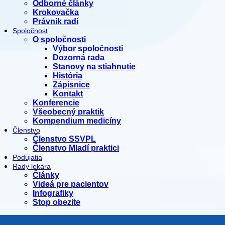
Odborné články
Krokovačka
Právnik radí
Spoločnosť
O spoločnosti
Výbor spoločnosti
Dozorná rada
Stanovy na stiahnutie
História
Zápisnice
Kontakt
Konferencie
Všeobecný praktik
Kompendium medicíny
Členstvo
Členstvo SSVPL
Členstvo Mladí praktici
Podujatia
Rady lekára
Články
Videá pre pacientov
Infografiky
Stop obezite