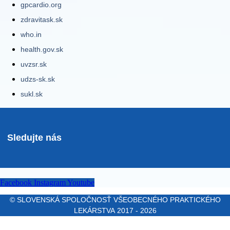
gpcardio.org
zdravitask.sk
who.in
health.gov.sk
uvzsr.sk
udzs-sk.sk
sukl.sk
Sledujte nás
Facebook
Instagram
Youtube
© SLOVENSKÁ SPOLOČNOSŤ VŠEOBECNÉHO PRAKTICKÉHO
LEKÁRSTVA 2017 - 2026