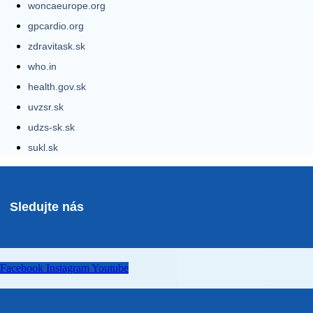
woncaeurope.org
gpcardio.org
zdravitask.sk
who.in
health.gov.sk
uvzsr.sk
udzs-sk.sk
sukl.sk
Sledujte nás
Facebook
Instagram
Youtube