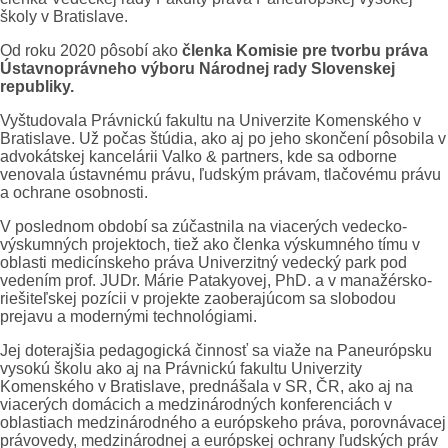
školy v Bratislave.
Od roku 2020 pôsobí ako
členka Komisie pre tvorbu práva
Ústavnoprávneho výboru Národnej rady Slovenskej
republiky.
Vyštudovala Právnickú fakultu na Univerzite Komenského v
Bratislave. Už počas štúdia, ako aj po jeho skončení pôsobila v
advokátskej kancelárii Valko & partners, kde sa odborne
venovala ústavnému právu, ľudským právam, tlačovému právu
a ochrane osobnosti.
V poslednom období sa zúčastnila na viacerých vedecko-
výskumných projektoch, tiež ako členka výskumného tímu v
oblasti medicínskeho práva Univerzitný vedecký park pod
vedením prof. JUDr. Márie Patakyovej, PhD. a v manažérsko-
riešiteľskej pozícii v projekte zaoberajúcom sa slobodou
prejavu a modernými technológiami.
Jej doterajšia pedagogická činnosť sa viaže na Paneurópsku
vysokú školu ako aj na Právnickú fakultu Univerzity
Komenského v Bratislave, prednášala v SR, ČR, ako aj na
viacerých domácich a medzinárodných konferenciách v
oblastiach medzinárodného a európskeho práva, porovnávacej
právovedy, medzinárodnej a európskej ochrany ľudských práv