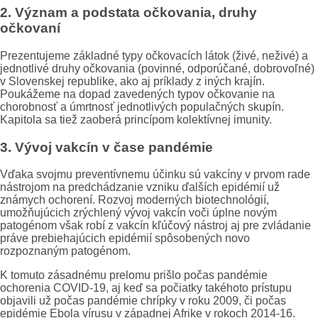
2. Význam a podstata očkovania, druhy
očkovaní
Prezentujeme základné typy očkovacích látok (živé, neživé) a
jednotlivé druhy očkovania (povinné, odporúčané, dobrovoľné)
v Slovenskej republike, ako aj príklady z iných krajín.
Poukážeme na dopad zavedených typov očkovanie na
chorobnosť a úmrtnosť jednotlivých populačných skupín.
Kapitola sa tiež zaoberá princípom kolektívnej imunity.
3. Vývoj vakcín v čase pandémie
Vďaka svojmu preventívnemu účinku sú vakcíny v prvom rade
nástrojom na predchádzanie vzniku ďalších epidémií už
známych ochorení. Rozvoj moderných biotechnológií,
umožňujúcich zrýchlený vývoj vakcín voči úplne novým
patogénom však robí z vakcín kľúčový nástroj aj pre zvládanie
práve prebiehajúcich epidémií spôsobených novo
rozpoznaným patogénom.
K tomuto zásadnému prelomu prišlo počas pandémie
ochorenia COVID-19, aj keď sa počiatky takéhoto prístupu
objavili už počas pandémie chrípky v roku 2009, či počas
epidémie Ebola vírusu v západnej Afrike v rokoch 2014-16.