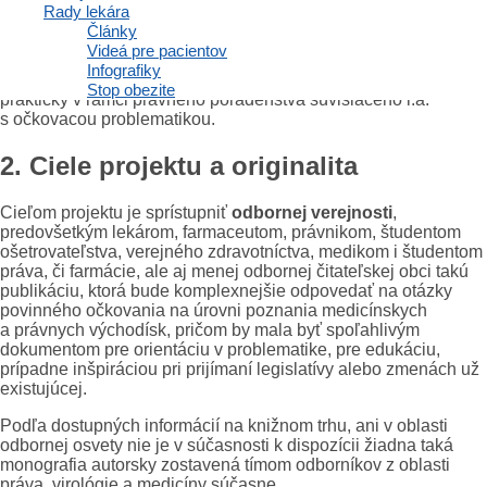
Výsledky projektu by mali byť z dôvodu všeobecnej analýzy
Rady lekára
očkovania použiteľné aj do budúcnosti na rôzne prípady
Články
a podmienky použitia vakcín. Práve z tohto dôvodu je autorský
Videá pre pacientov
kolektív zostavený z epidemiologičky, virológa, ako aj
Infografiky
právnikov, ktorí sa téme dlhodobo venujú akademicky, ale aj
Stop obezite
prakticky v rámci právneho poradenstva súvisiaceho i.a.
s očkovacou problematikou.
2. Ciele projektu a originalita
Cieľom projektu je sprístupniť
odbornej verejnosti
,
predovšetkým lekárom, farmaceutom, právnikom, študentom
ošetrovateľstva, verejného zdravotníctva, medikom i študentom
práva, či farmácie, ale aj menej odbornej čitateľskej obci takú
publikáciu, ktorá bude komplexnejšie odpovedať na otázky
povinného očkovania na úrovni poznania medicínskych
a právnych východísk, pričom by mala byť spoľahlivým
dokumentom pre orientáciu v problematike, pre edukáciu,
prípadne inšpiráciou pri prijímaní legislatívy alebo zmenách už
existujúcej.
Podľa dostupných informácií na knižnom trhu, ani v oblasti
odbornej osvety nie je v súčasnosti k dispozícii žiadna taká
monografia autorsky zostavená tímom odborníkov z oblasti
práva, virológie a medicíny súčasne.