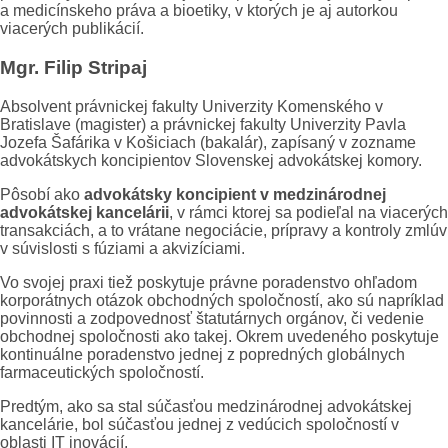
a medicínskeho práva a bioetiky, v ktorých je aj autorkou
viacerých publikácií.
Mgr. Filip Stripaj
Absolvent právnickej fakulty Univerzity Komenského v
Bratislave (magister) a právnickej fakulty Univerzity Pavla
Jozefa Šafárika v Košiciach (bakalár), zapísaný v zozname
advokátskych koncipientov Slovenskej advokátskej komory.
Pôsobí ako
advokátsky koncipient v medzinárodnej
advokátskej kancelárii
, v rámci ktorej sa podieľal na viacerých
transakciách, a to vrátane negociácie, prípravy a kontroly zmlúv
v súvislosti s fúziami a akvizíciami.
Vo svojej praxi tiež poskytuje právne poradenstvo ohľadom
korporátnych otázok obchodných spoločností, ako sú napríklad
povinnosti a zodpovednosť štatutárnych orgánov, či vedenie
obchodnej spoločnosti ako takej. Okrem uvedeného poskytuje
kontinuálne poradenstvo jednej z popredných globálnych
farmaceutických spoločností.
Predtým, ako sa stal súčasťou medzinárodnej advokátskej
kancelárie, bol súčasťou jednej z vedúcich spoločností v
oblasti IT inovácií.