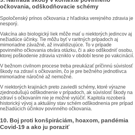
očkovania, odškodňovacie schémy
Spoločenský prínos očkovania z hľadiska verejného zdravia je
nesporý.
Vakcína ako biologický liek môže mať u niektorých jedincov aj
nežiadúce účinky. Tie môžu byť v raritných prípadoch aj
mimoriadne závažné, až invalidizujúce. To v prípade
povinného očkovania otvára otázku, či a ako odškodniť osobu,
ktorej poškodenie zdravia vzniklo v období tesne po vakcinácií.
V bežnom civilnom procese treba preukázať príčinnú súvislosť
škody na zdraví s očkovaním, čo je pre bežného jednotlivca
mimoriadne náročné až nemožné.
V niektorých krajinách preto zaviedli schémy, ktoré výrazne
zjednodušujú odškodnenie v prípadoch, ak súvislosť škody na
zdraví s očkovaním nie je možné vylúčiť. Kapitola rozoberá
historický vývoj a aktuálny stav schém odškodnenia pre prípad
nežiadúcich účinkov povinného očkovania.
10. Boj proti konšpiráciám, hoaxom, pandémia
Covid-19 a ako ju poraziť