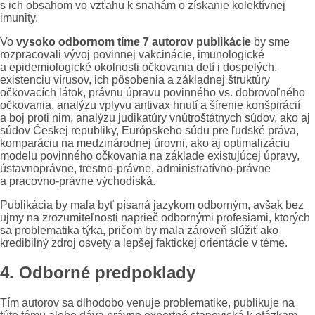
s ich obsahom vo vzťahu k snahám o získanie kolektívnej
imunity.
Vo
vysoko odbornom tíme 7 autorov publikácie
by sme
rozpracovali vývoj povinnej vakcinácie, imunologické
a epidemiologické okolnosti očkovania detí i dospelých,
existenciu vírusov, ich pôsobenia a základnej štruktúry
očkovacích látok, právnu úpravu povinného vs. dobrovoľného
očkovania, analýzu vplyvu antivax hnutí a šírenie konšpirácií
a boj proti nim, analýzu judikatúry vnútroštátnych súdov, ako aj
súdov Českej republiky, Európskeho súdu pre ľudské práva,
komparáciu na medzinárodnej úrovni, ako aj optimalizáciu
modelu povinného očkovania na základe existujúcej úpravy,
ústavnoprávne, trestno-právne, administratívno-právne
a pracovno-právne východiská.
Publikácia by mala byť písaná jazykom odborným, avšak bez
ujmy na zrozumiteľnosti naprieč odbornými profesiami, ktorých
sa problematika týka, pričom by mala zároveň slúžiť ako
kredibilný zdroj osvety a lepšej faktickej orientácie v téme.
4. Odborné predpoklady
Tím autorov sa dlhodobo venuje problematike, publikuje na