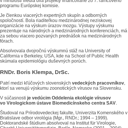
v minulosti viedla dva projekty financované zo 7. rámcového
programu Európskej komisie.
Je členkou viacerých expertných skupín a odborných
spoločností. Bola riaditeľkou medzinárodnej neziskovej
organizácie na výskum úrazov mozgu. Výstupy výskumu
prezentuje na národných a medzinárodných konferenciách, má
za sebou viacero pozvaných prednášok na medzinárodných
fórach.
Absolvovala dvojročnú výskumnú stáž na University of
California v Berkeley, USA, kde na School of Public Health
skúmala epidemiológiu duševných porúch.
RNDr.
Boris Klempa, DrSc.
Patrí medzi kľúčových slovenských
vedeckých pracovníkov
,
ktorí sa venujú výskumu zoonotických vírusov na Slovensku.
V súčasnosti
je vedúcim Oddelenia ekológie vírusov
vo Virologickom ústave Biomedicínskeho centra SAV
.
Študoval na Prírodovedeckej fakulte, Univerzita Komenského v
Bratislave odbor virológia (Mgr., RNDr.; 1994 – 1999).
Doktorandské štúdium absolvoval na Institut für Virologie,