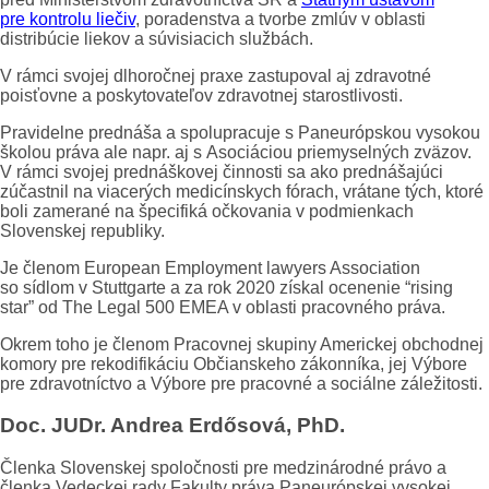
pre kontrolu liečiv
, poradenstva a tvorbe zmlúv v oblasti
distribúcie liekov a súvisiacich službách.
V rámci svojej dlhoročnej praxe zastupoval aj zdravotné
poisťovne a poskytovateľov zdravotnej starostlivosti.
Pravidelne prednáša a spolupracuje s Paneurópskou vysokou
školou práva ale napr. aj s Asociáciou priemyselných zväzov.
V rámci svojej prednáškovej činnosti sa ako prednášajúci
zúčastnil na viacerých medicínskych fórach, vrátane tých, ktoré
boli zamerané na špecifiká očkovania v podmienkach
Slovenskej republiky.
Je členom European Employment lawyers Association
so sídlom v Stuttgarte a za rok 2020 získal ocenenie “rising
star” od The Legal 500 EMEA v oblasti pracovného práva.
Okrem toho je členom Pracovnej skupiny Americkej obchodnej
komory pre rekodifikáciu Občianskeho zákonníka, jej Výbore
pre zdravotníctvo a Výbore pre pracovné a sociálne záležitosti.
Doc.
JUDr. Andrea Erdősová, PhD.
Členka Slovenskej spoločnosti pre medzinárodné právo a
členka Vedeckej rady Fakulty práva Paneurópskej vysokej