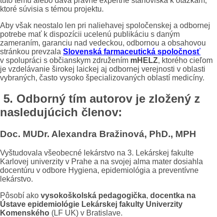
túto tému alebo dáva právne expertné stanoviská k otázkam,
ktoré súvisia s témou projektu.
Aby však neostalo len pri naliehavej spoločenskej a odbornej
potrebe mať k dispozícii ucelenú publikáciu s daným
zameraním, garanciu nad vedeckou, odbornou a obsahovou
stránkou prevzala
Slovenská farmaceutická spoločnosť
v spolupráci s občianskym združením
mHELZ
, ktorého cieľom
je vzdelávanie širokej laickej aj odbornej verejnosti v oblasti
vybraných, často vysoko špecializovaných oblastí medicíny.
5. Odborný tím autorov je zložený z
nasledujúcich členov:
Doc. MUDr. Alexandra Bražinová, PhD., MPH
Vyštudovala všeobecné lekárstvo na 3. Lekárskej fakulte
Karlovej univerzity v Prahe a na svojej alma mater dosiahla
docentúru v odbore Hygiena, epidemiológia a preventívne
lekárstvo.
Pôsobí ako
vysokoškolská pedagogička
,
docentka na
Ústave epidemiológie Lekárskej fakulty Univerzity
Komenského
(LF UK) v Bratislave.