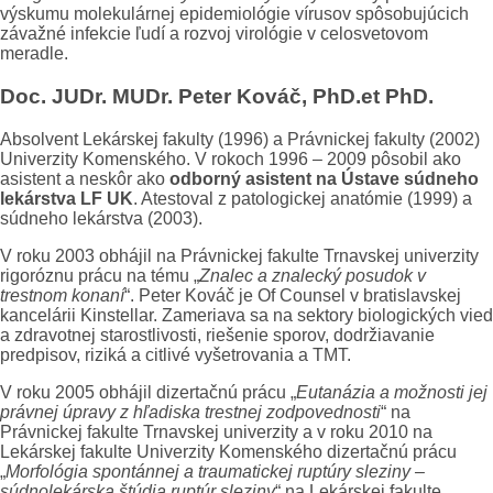
výskumu molekulárnej epidemiológie vírusov spôsobujúcich
závažné infekcie ľudí a rozvoj virológie v celosvetovom
meradle.
Doc.
JUDr. MUDr. Peter Kováč, PhD.et PhD.
Absolvent Lekárskej fakulty (1996) a Právnickej fakulty (2002)
Univerzity Komenského. V rokoch 1996 – 2009 pôsobil ako
asistent a neskôr ako
odborný asistent na Ústave súdneho
lekárstva LF UK
. Atestoval z patologickej anatómie (1999) a
súdneho lekárstva (2003).
V roku 2003 obhájil na Právnickej fakulte Trnavskej univerzity
rigoróznu prácu na tému „
Znalec a znalecký posudok v
trestnom konaní
“. Peter Kováč je Of Counsel v bratislavskej
kancelárii Kinstellar. Zameriava sa na sektory biologických vied
a zdravotnej starostlivosti, riešenie sporov, dodržiavanie
predpisov, riziká a citlivé vyšetrovania a TMT.
V roku 2005 obhájil dizertačnú prácu „
Eutanázia a možnosti jej
právnej úpravy z hľadiska trestnej zodpovednosti
“ na
Právnickej fakulte Trnavskej univerzity a v roku 2010 na
Lekárskej fakulte Univerzity Komenského dizertačnú prácu
„
Morfológia spontánnej a traumatickej ruptúry sleziny –
súdnolekárska štúdia ruptúr sleziny
“ na Lekárskej fakulte