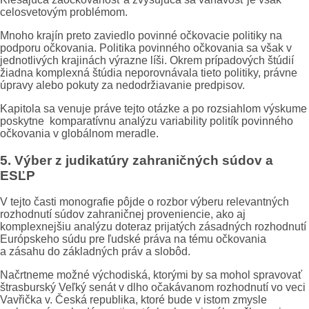
celosvetovým problémom.
Mnoho krajín preto zaviedlo povinné očkovacie politiky na
podporu očkovania. Politika povinného očkovania sa však v
jednotlivých krajinách výrazne líši. Okrem prípadových štúdií
žiadna komplexná štúdia neporovnávala tieto politiky, právne
úpravy alebo pokuty za nedodržiavanie predpisov.
Kapitola sa venuje práve tejto otázke a po rozsiahlom výskume
poskytne komparatívnu analýzu variability politík povinného
očkovania v globálnom meradle.
5. Výber z judikatúry zahraničných súdov a
ESĽP
V tejto časti monografie pôjde o rozbor výberu relevantných
rozhodnutí súdov zahraničnej proveniencie, ako aj
komplexnejšiu analýzu doteraz prijatých zásadných rozhodnutí
Európskeho súdu pre ľudské práva na tému očkovania
a zásahu do základných práv a slobôd.
Načrtneme možné východiská, ktorými by sa mohol spravovať
štrasburský Veľký senát v dlho očakávanom rozhodnutí vo veci
Vavřička v. Česká republika, ktoré bude v istom zmysle