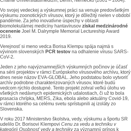
Charité Universitätsmedizin, Berlín, Nemecko (2001 – 2004).
Vo svojej vedeckej a výskumnej práci sa venuje predovšetkým
výskumu zoonotických vírusov, ktorý je dôležitý nielen v období
pandémie. Za jeho inovatívne úspechy v oblasti
biomolekulárnej medicíny hantavírusov
získal medzinárodné
ocenenie
Joel M. Dalrymple Memorial Lectureship Award
2019.
Verejnosť si meno vedca Borisa Klempu spája najmä s
vývinom slovenských
PCR testov
na odhalenie vírusu SARS-
CoV-2.
Jeden z jeho najvýznamnejších výskumných počinov je účasť
na sérii projektov v rámci Európskeho vírusového archívu, ktorý
dnes nesie názov EVA-GLOBAL. Jeho podstatou bolo vytvoriť
archív podrobne charakterizovaných vírusov, ktoré budú
vedcom rýchlo dostupné. Tento projekt zohral veľkú úlohu vo
všetkých nedávnych epidemických udalostiach, či už to bola
prasacia chrípka, MERS, Zika, ebola alebo aktuálny Covid-19,
v rámci ktorého sa celému svetu sprístupnili aj izoláty zo
Slovenska.
V roku 2017 Ministerstvo školstva, vedy, výskumu a športu SR
udelilo Dr. Borisovi Klempovi
Cenu za vedu a techniku v
kategórii Osobnosť vedy a techniky
za významný prínos k