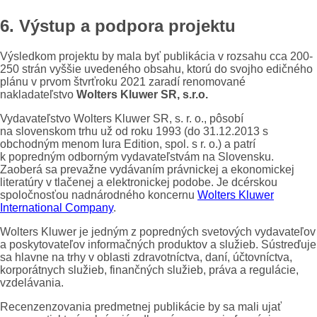
6. Výstup a podpora projektu
Výsledkom projektu by mala byť publikácia v rozsahu cca 200-
250 strán vyššie uvedeného obsahu, ktorú do svojho edičného
plánu v prvom štvrťroku 2021 zaradí renomované
nakladateľstvo
Wolters Kluwer SR, s.r.o.
Vydavateľstvo Wolters Kluwer SR, s. r. o., pôsobí
na slovenskom trhu už od roku 1993 (do 31.12.2013 s
obchodným menom Iura Edition, spol. s r. o.) a patrí
k popredným odborným vydavateľstvám na Slovensku.
Zaoberá sa prevažne vydávaním právnickej a ekonomickej
literatúry v tlačenej a elektronickej podobe. Je dcérskou
spoločnosťou nadnárodného koncernu
Wolters Kluwer
International Company
.
Wolters Kluwer je jedným z popredných svetových vydavateľov
a poskytovateľov informačných produktov a služieb. Sústreďuje
sa hlavne na trhy v oblasti zdravotníctva, daní, účtovníctva,
korporátnych služieb, finančných služieb, práva a regulácie,
vzdelávania.
Recenzenzovania predmetnej publikácie by sa mali ujať