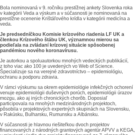
Bola nominovaná v 9. ročníku prestížnej ankety Slovenka roka
v kategórii Veda a výskum a v súčasnosti je nominovaná na
prestížne ocenenie Krištáľového krídla v kategórii medicína a
veda.
Je predsedníčkou Komisie krízového riadenia LF UK a
členkou Krízového štábu UK, významnou mierou sa
podieľala na zvládaní krízovej situácie spôsobenej
pandémiou nového koronavírusu.
Je autorkou a spoluautorkou mnohých vedeckých publikácií,
z toho viac ako 100 je uvedených vo Web of Science.
Špecializuje sa na verejné zdravotníctvo – epidemiológiu,
ochranu a podporu zdravia.
V rámci výskumu sa okrem epidemiológie infekčných ochorení
venuje epidemiológii duševných porúch, epidemiológii úrazov
mozgu, ako aj iných chronických chorôb. Doposiaľ
participovala na mnohých medzinárodných projektoch,
pôsobila v projektových expertných skupinách na Slovensku,
v Rakúsku, Bulharsku, Rumunsku a Albánsku.
V súčasnosti je hlavnou riešiteľkou dvoch projektov
financovaných z národných grantových agentúr APVV a KEGA,