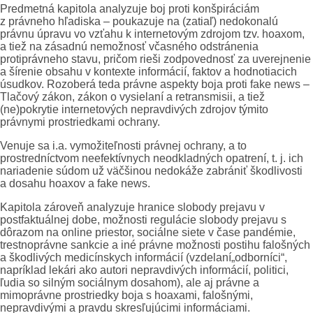
Predmetná kapitola analyzuje boj proti konšpiráciám
z právneho hľadiska – poukazuje na (zatiaľ) nedokonalú
právnu úpravu vo vzťahu k internetovým zdrojom tzv. hoaxom,
a tiež na zásadnú nemožnosť včasného odstránenia
protiprávneho stavu, pričom rieši zodpovednosť za uverejnenie
a šírenie obsahu v kontexte informácií, faktov a hodnotiacich
úsudkov. Rozoberá teda právne aspekty boja proti fake news –
Tlačový zákon, zákon o vysielaní a retransmisii, a tiež
(ne)pokrytie internetových nepravdivých zdrojov týmito
právnymi prostriedkami ochrany.
Venuje sa i.a. vymožiteľnosti právnej ochrany, a to
prostredníctvom neefektívnych neodkladných opatrení, t. j. ich
nariadenie súdom už väčšinou nedokáže zabrániť škodlivosti
a dosahu hoaxov a fake news.
Kapitola zároveň analyzuje hranice slobody prejavu v
postfaktuálnej dobe, možnosti regulácie slobody prejavu s
dôrazom na online priestor, sociálne siete v čase pandémie,
trestnoprávne sankcie a iné právne možnosti postihu falošných
a škodlivých medicínskych informácií (vzdelaní„odborníci“,
napríklad lekári ako autori nepravdivých informácií, politici,
ľudia so silným sociálnym dosahom), ale aj právne a
mimoprávne prostriedky boja s hoaxami, falošnými,
nepravdivými a pravdu skresľujúcimi informáciami.