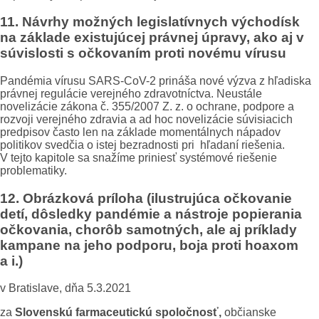
11. Návrhy možných legislatívnych východísk
na základe existujúcej právnej úpravy, ako aj v
súvislosti s očkovaním proti novému vírusu
Pandémia vírusu SARS-CoV-2 prináša nové výzva z hľadiska
právnej regulácie verejného zdravotníctva. Neustále
novelizácie zákona č. 355/2007 Z. z. o ochrane, podpore a
rozvoji verejného zdravia a ad hoc novelizácie súvisiacich
predpisov často len na základe momentálnych nápadov
politikov svedčia o istej bezradnosti pri hľadaní riešenia.
V tejto kapitole sa snažíme priniesť systémové riešenie
problematiky.
12. Obrázková príloha (ilustrujúca očkovanie
detí, dôsledky pandémie a nástroje popierania
očkovania, chorôb samotných, ale aj príklady
kampane na jeho podporu, boja proti hoaxom
a i.)
v Bratislave, dňa 5.3.2021
za
Slovenskú farmaceutickú spoločnosť,
občianske