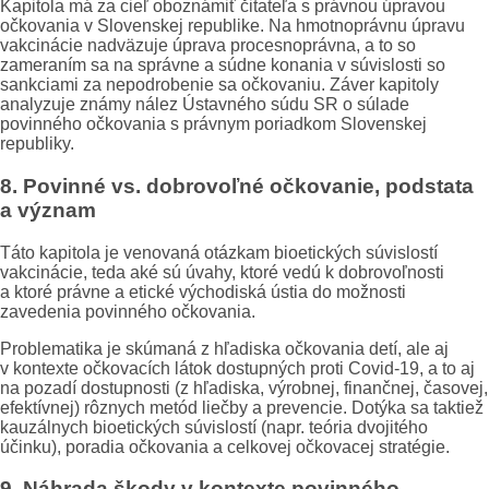
Kapitola má za cieľ oboznámiť čitateľa s právnou úpravou
očkovania v Slovenskej republike. Na hmotnoprávnu úpravu
vakcinácie nadväzuje úprava procesnoprávna, a to so
zameraním sa na správne a súdne konania v súvislosti so
sankciami za nepodrobenie sa očkovaniu. Záver kapitoly
analyzuje známy nález Ústavného súdu SR o súlade
povinného očkovania s právnym poriadkom Slovenskej
republiky.
8. Povinné vs. dobrovoľné očkovanie, podstata
a význam
Táto kapitola je venovaná otázkam bioetických súvislostí
vakcinácie, teda aké sú úvahy, ktoré vedú k dobrovoľnosti
a ktoré právne a etické východiská ústia do možnosti
zavedenia povinného očkovania.
Problematika je skúmaná z hľadiska očkovania detí, ale aj
v kontexte očkovacích látok dostupných proti Covid-19, a to aj
na pozadí dostupnosti (z hľadiska, výrobnej, finančnej, časovej,
efektívnej) rôznych metód liečby a prevencie. Dotýka sa taktiež
kauzálnych bioetických súvislostí (napr. teória dvojitého
účinku), poradia očkovania a celkovej očkovacej stratégie.
9. Náhrada škody v kontexte povinného