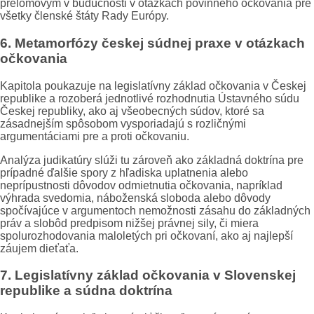
prelomovým v budúcnosti v otázkach povinného očkovania pre
všetky členské štáty Rady Európy.
6. Metamorfózy českej súdnej praxe v otázkach
očkovania
Kapitola poukazuje na legislatívny základ očkovania v Českej
republike a rozoberá jednotlivé rozhodnutia Ústavného súdu
Českej republiky, ako aj všeobecných súdov, ktoré sa
zásadnejším spôsobom vysporiadajú s rozličnými
argumentáciami pre a proti očkovaniu.
Analýza judikatúry slúži tu zároveň ako základná doktrína pre
prípadné ďalšie spory z hľadiska uplatnenia alebo
neprípustnosti dôvodov odmietnutia očkovania, napríklad
výhrada svedomia, náboženská sloboda alebo dôvody
spočívajúce v argumentoch nemožnosti zásahu do základných
práv a slobôd predpisom nižšej právnej sily, či miera
spolurozhodovania maloletých pri očkovaní, ako aj najlepší
záujem dieťaťa.
7. Legislatívny základ očkovania v Slovenskej
republike a súdna doktrína