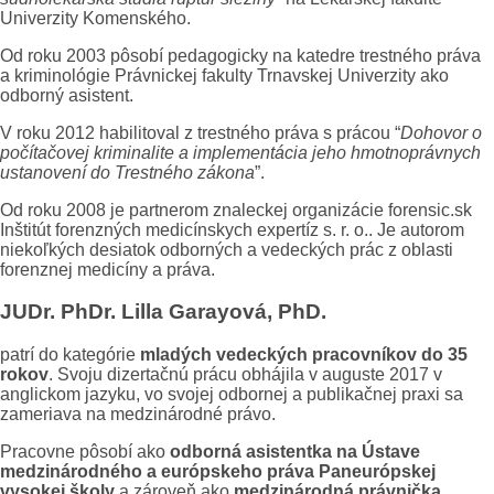
Univerzity Komenského.
Od roku 2003 pôsobí pedagogicky na katedre trestného práva
a kriminológie Právnickej fakulty Trnavskej Univerzity ako
odborný asistent.
V roku 2012 habilitoval z trestného práva s prácou “
Dohovor o
počítačovej kriminalite a implementácia jeho hmotnoprávnych
ustanovení do Trestného zákona
”.
Od roku 2008 je partnerom znaleckej organizácie forensic.sk
Inštitút forenzných medicínskych expertíz s. r. o.. Je autorom
niekoľkých desiatok odborných a vedeckých prác z oblasti
forenznej medicíny a práva.
JUDr.
PhDr. Lilla Garayová, PhD.
patrí do kategórie
mladých vedeckých pracovníkov do 35
rokov
. Svoju dizertačnú prácu obhájila v auguste 2017 v
anglickom jazyku, vo svojej odbornej a publikačnej praxi sa
zameriava na medzinárodné právo.
Pracovne pôsobí ako
odborná asistentka na Ústave
medzinárodného a európskeho práva Paneurópskej
vysokej školy
a zároveň ako
medzinárodná právnička
.