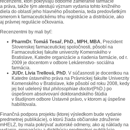
recenzenti, ktorí pokrývajú odborné zameranie farmácie
a práva, takže tým atestujú význam vydania tohto knižného
diela do oblastí jeho hlavného pôsobenia, teda predovšetkým
smerom k farmaceutickému trhu registrácie a distribúcie, ako
aj právnej regulácie očkovania.
Recenzentmi by mali byť:
PharmDr. Tomáš Tesař, PhD., MPH, MBA
, Prezident
Slovenskej farmaceutickej spoločnosti, pôsobí na
Farmaceutickej fakulte univerzity Komenského v
Bratislave, Katedre organizácie a riadenia farmácie, od r.
2009 je docentom v odbore Lekárenstvo- sociálna
farmácia.
JUDr. Lívia Trellová, PhD
. V súčasnosti je docentkou na
Katedre ústavného práva na Právnickej fakulte Univerzity
Komenského v Bratislave, kde pôsobí od roku 2008, kedy
jej bol udelený titul
philosophiae doctor
(PhD.) po
úspešnom absolvovaní doktorandského štúdia
v študijnom odbore Ústavné právo, v ktorom aj úspešne
habilitovala.
Finančná podpora projektu (ktorej výsledkom bude vydanie
predmetnej publikácie), o ktorú žiada občianske združenie
mHELZ, by mala pokrývať autorské odmeny, ako aj náklady na
vydanie, propagáciu a distribúciu predmetnej publikácie.