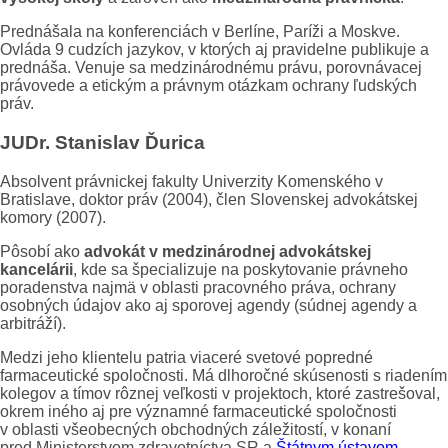
Prednášala na konferenciách v Berlíne, Paríži a Moskve.
Ovláda 9 cudzích jazykov, v ktorých aj pravidelne publikuje a
prednáša. Venuje sa medzinárodnému právu, porovnávacej
právovede a etickým a právnym otázkam ochrany ľudských
práv.
JUDr.
Stanislav Ďurica
Absolvent právnickej fakulty Univerzity Komenského v
Bratislave, doktor práv (2004), člen Slovenskej advokátskej
komory (2007).
Pôsobí ako
advokát v medzinárodnej advokátskej
kancelárii
, kde sa špecializuje na poskytovanie právneho
poradenstva najmä v oblasti pracovného práva, ochrany
osobných údajov ako aj sporovej agendy (súdnej agendy a
arbitráží).
Medzi jeho klientelu patria viaceré svetové popredné
farmaceutické spoločnosti. Má dlhoročné skúsenosti s riadením
kolegov a tímov rôznej veľkosti v projektoch, ktoré zastrešoval,
okrem iného aj pre významné farmaceutické spoločnosti
v oblasti všeobecných obchodných záležitostí, v konaní
pred Ministerstvom zdravotníctva SR a
Štátnym ústavom