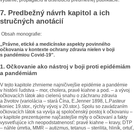
7. Predbežný návrh kapitol a ich
stručných anotácií
Obsah monografie:
„Právne, etické a medicínske aspekty povinného
očkovania
v kontexte ochrany zdravia nielen v boji
s pandémiou Covid-19“.
1. Očkovanie ako nástroj v boji proti epidémiám
a pandémiám
V tejto kapitole zhrnieme najničivejšie epidémie a pandémie
v histórii ľudstva – mor, cholera, pravé kiahne a pod. – a vývoj
očkovacích látok ako cielenú snahu o záchranu zdravia
a životov (variolácia – stará Čína, E.Jenner 1898, L.Pasteur
koniec 19.stor., rýchly vývoj v 20.stor.). Spolu so zavádzaním
očkovacích látok sa vyvíja aj spoločenský postoj k očkovaniu –
v kapitole prezentujeme najčastejšie mýty o očkovaní a fakty
vysvetľujúce ich neopodstatnenosť: pravé kiahne – kravy, DTP
– náhle úmrtia, MMR – autizmus, tetanus – sterilita, hliník, ortuť,