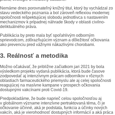
Nemáme dnes porovnateľný knižný titul, ktorý by vychádzal zo
stavu vedeckého poznania a bol zároveň reflexiou modernej
spoločnosti rešpektujúcej slobodu jednotlivca s nastavením
mechanizmov k prípadnej náhrade škody v oblasti civilno-
deliktuálného práva.
Publikácia by preto mala byť spoľahlivým odborným
sprievodcom, zdôrazňujúcim význam a dôležitosť očkovania
ako prevenciu pred vážnymi nákazlivými chorobami.
3. Reálnosť a metodika
Možno očakávať, že približne začiatkom jari 2021 by bola
výsledkom projektu vydaná publikácia, ktorá bude časove
zodpovedať aj intenzívnym prácam odborníkov v rôznych
oblastiach farmaceutického priemyslu ale aj celej spoločnosti
reagujúcej na masívne kampane v prospech očkovania
dostupnými vakcínami proti Covid-19.
Predpokladáme, že bude naprieč celou spoločnosťou aj
v globálnom význame intenzívne pertraktovaná téma, či je
očkovanie účinné, aká je podstata, funkcia a účinky nových
vakcín, aká je vierohodnosť dostupných informácií a aká práca