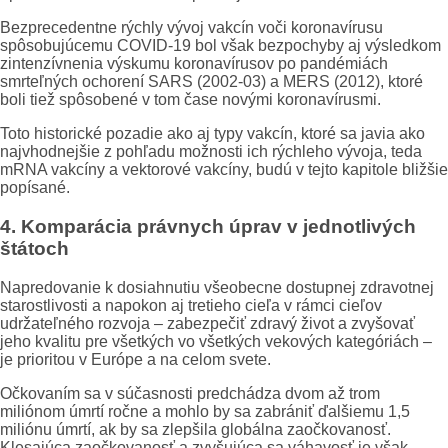
Bezprecedentne rýchly vývoj vakcín voči koronavírusu
spôsobujúcemu COVID-19 bol však bezpochyby aj výsledkom
zintenzívnenia výskumu koronavírusov po pandémiách
smrteľných ochorení SARS (2002-03) a MERS (2012), ktoré
boli tiež spôsobené v tom čase novými koronavírusmi.
Toto historické pozadie ako aj typy vakcín, ktoré sa javia ako
najvhodnejšie z pohľadu možnosti ich rýchleho vývoja, teda
mRNA vakcíny a vektorové vakcíny, budú v tejto kapitole bližšie
popísané.
4. Komparácia právnych úprav v jednotlivých
štátoch
Napredovanie k dosiahnutiu všeobecne dostupnej zdravotnej
starostlivosti a napokon aj tretieho cieľa v rámci cieľov
udržateľného rozvoja – zabezpečiť zdravý život a zvyšovať
jeho kvalitu pre všetkých vo všetkých vekových kategóriách –
je prioritou v Európe a na celom svete.
Očkovaním sa v súčasnosti predchádza dvom až trom
miliónom úmrtí ročne a mohlo by sa zabrániť ďalšiemu 1,5
miliónu úmrtí, ak by sa zlepšila globálna zaočkovanosť.
Klesajúca zaočkovanosť a zvyšujúca sa váhavosť je však