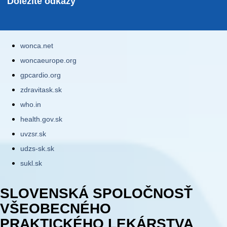
Dôležité odkazy
wonca.net
woncaeurope.org
gpcardio.org
zdravitask.sk
who.in
health.gov.sk
uvzsr.sk
udzs-sk.sk
sukl.sk
SLOVENSKÁ SPOLOČNOSŤ
VŠEOBECNÉHO
PRAKTICKÉHO LEKÁRSTVA