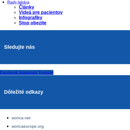
Rady lekára
Články
Videá pre pacientov
Infografiky
Stop obezite
Sledujte nás
Facebook
Instagram
Youtube
Dôležité odkazy
wonca.net
woncaeurope.org