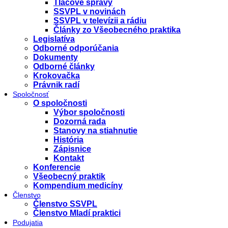
Tlačové správy
SSVPL v novinách
SSVPL v televízii a rádiu
Články zo Všeobecného praktika
Legislatíva
Odborné odporúčania
Dokumenty
Odborné články
Krokovačka
Právnik radí
Spoločnosť
O spoločnosti
Výbor spoločnosti
Dozorná rada
Stanovy na stiahnutie
História
Zápisnice
Kontakt
Konferencie
Všeobecný praktik
Kompendium medicíny
Členstvo
Členstvo SSVPL
Členstvo Mladí praktici
Podujatia