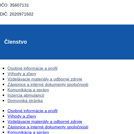
IČO: 35607131
DIČ: 2020971502
Členstvo
Osobné informácie a profil
Výhody a zľavy
Vzdelávacie materiály a odborné zdroje
Zápisnice a interné dokumenty spoločnosti
Komunikácia a správy
Inzercia abmulancií
Domovská stránka
Osobné informácie a profil
Výhody a zľavy
Vzdelávacie materiály a odborné zdroje
Zápisnice a interné dokumenty spoločnosti
Komunikácia a správy