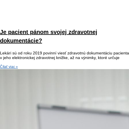
Je pacient pánom svojej zdravotnej
dokumentácie?
Lekári sú od roku 2019 povinní viesť zdravotnú dokumentáciu pacienta
v jeho elektronickej zdravotnej knižke, až na výnimky, ktoré určuje
Čítať viac »