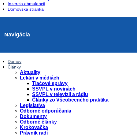
Inzercia abmulancií
Domovská stránka
Navigácia
Domov
Články
Aktuality
Lekári v médiách
Tlačové správy
SSVPL v novinách
SSVPL v televízii a rádiu
Články zo Všeobecného praktika
Legislatíva
Odborné odporúčania
Dokumenty
Odborné články
Krokovačka
Právnik radí