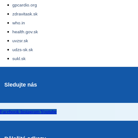
gpcardio.org
zdravitask.sk
who.in
health.gov.sk
uvzsr.sk
udzs-sk.sk
sukl.sk
Sledujte nás
Facebook
Instagram
Youtube