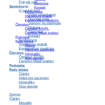
Právnik radí
Zápisnice
View Fullscreen
Spoločnosť
Kontakt
Skip to PDF content
O spoločnosti
Konferencie
Výbor spoločnosti
Všeobecný praktik
Dozorná rada
Kompendium medicíny
Stanovy na stiahnutie
Členstvo
História
Členstvo SSVPL
Zápisnice
Členstvo Mladí praktici
Kontakt
Podujatia
Konferencie
Rady lekára
Všeobecný praktik
Články
Kompendium medicíny
Videá pre pacientov
Členstvo
Infografiky
Členstvo SSVPL
Stop obezite
Členstvo Mladí praktici
Podujatia
Rady lekára
Články
Videá pre pacientov
Infografiky
Stop obezite
Domov
Články
Aktuality