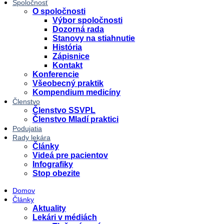
Spoločnosť
O spoločnosti
Výbor spoločnosti
Dozorná rada
Stanovy na stiahnutie
História
Zápisnice
Kontakt
Konferencie
Všeobecný praktik
Kompendium medicíny
Členstvo
Členstvo SSVPL
Členstvo Mladí praktici
Podujatia
Rady lekára
Články
Videá pre pacientov
Infografiky
Stop obezite
Domov
Články
Aktuality
Lekári v médiách