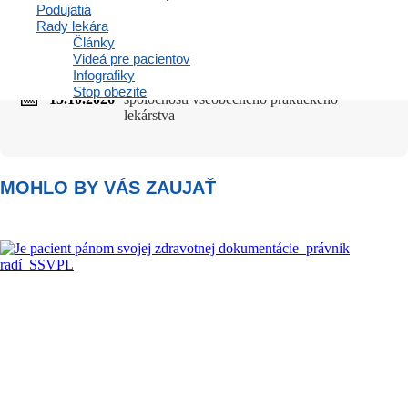
Podujatia
Rady lekára
Články
Videá pre pacientov
Infografiky
47. výročná konferencia Slovenskej
Stop obezite
📅
15.10.2026
spoločnosti všeobecného praktického
lekárstva
MOHLO BY VÁS ZAUJAŤ