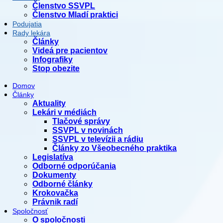
Členstvo SSVPL
Členstvo Mladí praktici
Podujatia
Rady lekára
Články
Videá pre pacientov
Infografiky
Stop obezite
Domov
Články
Aktuality
Lekári v médiách
Tlačové správy
SSVPL v novinách
SSVPL v televízii a rádiu
Články zo Všeobecného praktika
Legislatíva
Odborné odporúčania
Dokumenty
Odborné články
Krokovačka
Právnik radí
Spoločnosť
O spoločnosti