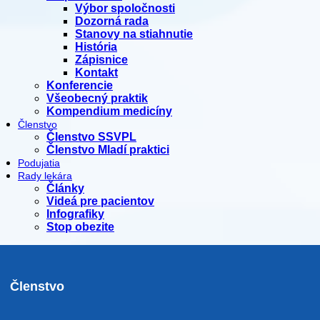
Výbor spoločnosti
Dozorná rada
Stanovy na stiahnutie
História
Zápisnice
Kontakt
Konferencie
Všeobecný praktik
Kompendium medicíny
Členstvo
Členstvo SSVPL
Členstvo Mladí praktici
Podujatia
Rady lekára
Články
Videá pre pacientov
Infografiky
Stop obezite
Členstvo