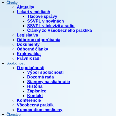
Články
Aktuality
Lekári v médiách
Tlačové správy
SSVPL v novinách
SSVPL v televízii a rádiu
Články zo Všeobecného praktika
Legislatíva
Odborné odporúčania
Dokumenty
Odborné články
Krokovačka
Právnik radí
Spoločnosť
O spoločnosti
Výbor spoločnosti
Dozorná rada
Stanovy na stiahnutie
História
Zápisnice
Kontakt
Konferencie
Všeobecný praktik
Kompendium medicíny
Členstvo