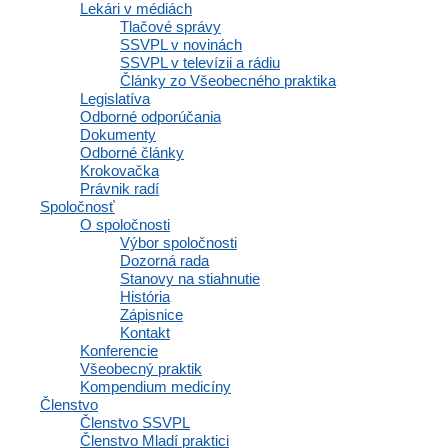
Lekári v médiách
Tlačové správy
SSVPL v novinách
SSVPL v televízii a rádiu
Články zo Všeobecného praktika
Legislatíva
Odborné odporúčania
Dokumenty
Odborné články
Krokovačka
Právnik radí
Spoločnosť
O spoločnosti
Výbor spoločnosti
Dozorná rada
Stanovy na stiahnutie
História
Zápisnice
Kontakt
Konferencie
Všeobecný praktik
Kompendium medicíny
Členstvo
Členstvo SSVPL
NADCHÁDZAJÚCE PODUJATIA
Členstvo Mladí praktici