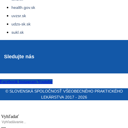
health.gov.sk
uvzsr.sk
udzs-sk.sk
sukl.sk
Sledujte nás
Facebook
Instagram
Youtube
© SLOVENSKÁ SPOLOČNOSŤ VŠEOBECNÉHO PRAKTICKÉHO
LEKÁRSTVA 2017 - 2026
Vyhľadať