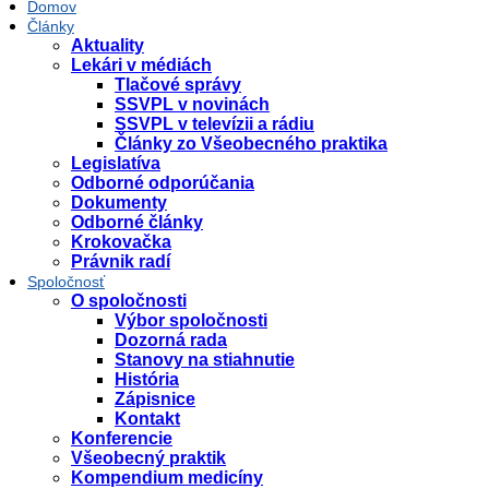
Domov
Články
Aktuality
Lekári v médiách
Tlačové správy
SSVPL v novinách
SSVPL v televízii a rádiu
Články zo Všeobecného praktika
Legislatíva
Odborné odporúčania
Dokumenty
Odborné články
Krokovačka
Právnik radí
Spoločnosť
O spoločnosti
Výbor spoločnosti
Dozorná rada
Stanovy na stiahnutie
História
Zápisnice
Kontakt
Konferencie
Všeobecný praktik
Kompendium medicíny