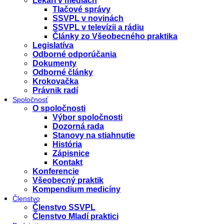
Lekári v médiách
Tlačové správy
SSVPL v novinách
SSVPL v televízii a rádiu
Články zo Všeobecného praktika
Legislatíva
Odborné odporúčania
Dokumenty
Odborné články
Krokovačka
Právnik radí
Spoločnosť
O spoločnosti
Výbor spoločnosti
Dozorná rada
Stanovy na stiahnutie
História
Zápisnice
Kontakt
Konferencie
Všeobecný praktik
Kompendium medicíny
Členstvo
Členstvo SSVPL
Členstvo Mladí praktici