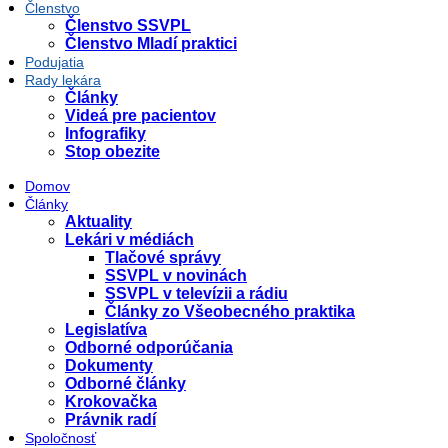
Členstvo
Členstvo SSVPL
Členstvo Mladí praktici
Podujatia
Rady lekára
Články
Videá pre pacientov
Infografiky
Stop obezite
Domov
Články
Aktuality
Lekári v médiách
Tlačové správy
SSVPL v novinách
SSVPL v televízii a rádiu
Články zo Všeobecného praktika
Legislatíva
Odborné odporúčania
Dokumenty
Odborné články
Krokovačka
Právnik radí
Spoločnosť