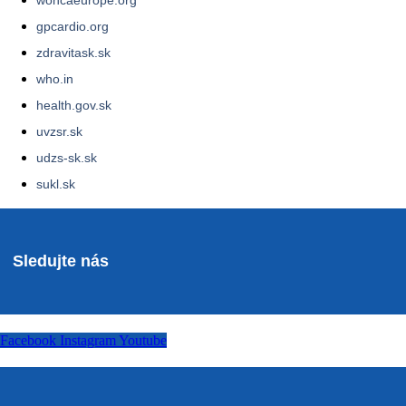
woncaeurope.org
gpcardio.org
zdravitask.sk
who.in
health.gov.sk
uvzsr.sk
udzs-sk.sk
sukl.sk
Sledujte nás
Facebook
Instagram
Youtube