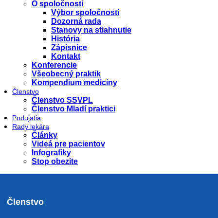
O spoločnosti
Výbor spoločnosti
Dozorná rada
Stanovy na stiahnutie
História
Zápisnice
Kontakt
Konferencie
Všeobecný praktik
Kompendium medicíny
Členstvo
Členstvo SSVPL
Členstvo Mladí praktici
Podujatia
Rady lekára
Články
Videá pre pacientov
Infografiky
Stop obezite
Členstvo