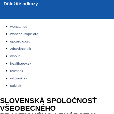
Dôležité odkazy
wonca.net
woncaeurope.org
gpcardio.org
zdravitask.sk
who.in
health.gov.sk
uvzsr.sk
udzs-sk.sk
sukl.sk
SLOVENSKÁ SPOLOČNOSŤ
VŠEOBECNÉHO