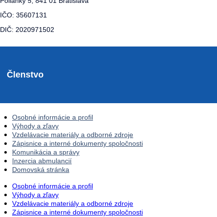
Polianky 5, 841 01 Bratislava
IČO: 35607131
DIČ: 2020971502
Členstvo
Osobné informácie a profil
Výhody a zľavy
Vzdelávacie materiály a odborné zdroje
Zápisnice a interné dokumenty spoločnosti
Komunikácia a správy
Inzercia abmulancií
Domovská stránka
Osobné informácie a profil
Výhody a zľavy
Vzdelávacie materiály a odborné zdroje
Zápisnice a interné dokumenty spoločnosti