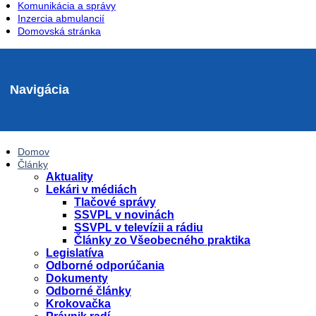
Komunikácia a správy
Inzercia abmulancií
Domovská stránka
Navigácia
Domov
Články
Aktuality
Lekári v médiách
Tlačové správy
SSVPL v novinách
SSVPL v televízii a rádiu
Články zo Všeobecného praktika
Legislatíva
Odborné odporúčania
Dokumenty
Odborné články
Krokovačka