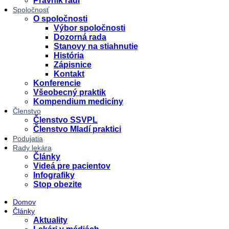
Právnik radí
Spoločnosť
O spoločnosti
Výbor spoločnosti
Dozorná rada
Stanovy na stiahnutie
História
Zápisnice
Kontakt
Konferencie
Všeobecný praktik
Kompendium medicíny
Členstvo
Členstvo SSVPL
Členstvo Mladí praktici
Podujatia
Rady lekára
Články
Videá pre pacientov
Infografiky
Stop obezite
Domov
Články
Aktuality