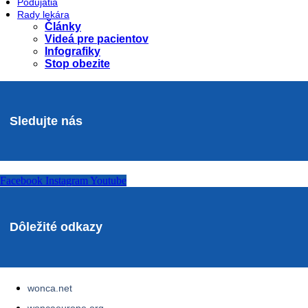
Podujatia
Rady lekára
Články
Videá pre pacientov
Infografiky
Stop obezite
Sledujte nás
Facebook
Instagram
Youtube
Dôležité odkazy
wonca.net