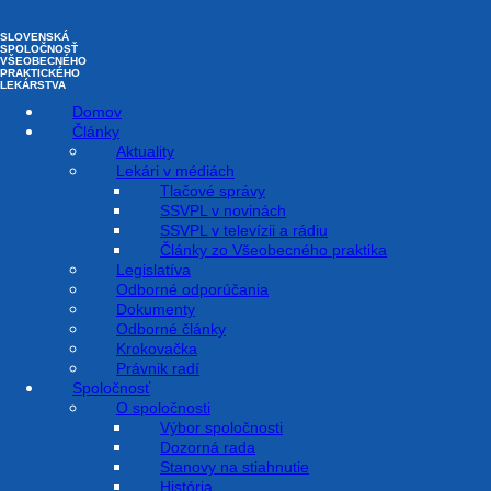
Preskočiť na obsah
SLOVENSKÁ
SPOLOČNOSŤ
VŠEOBECNÉHO
PRAKTICKÉHO
LEKÁRSTVA
Domov
Články
Aktuality
Lekári v médiách
Tlačové správy
Dá sa spätne preukázať
SSVPL v novinách
SSVPL v televízii a rádiu
poučenie a súhlas pacienta a
Články zo Všeobecného praktika
Legislatíva
Odborné odporúčania
nezblázniť sa pri tom z
Dokumenty
Odborné články
administratívy?
Krokovačka
18. Júla 2022
Právnik radí
Spoločnosť
AKTUALITY
,
PRÁVNIK RADÍ
O spoločnosti
Výbor spoločnosti
Dozorná rada
Stanovy na stiahnutie
Informovaný súhlas pacienta – pre mnohých lekárov strašiak.
História