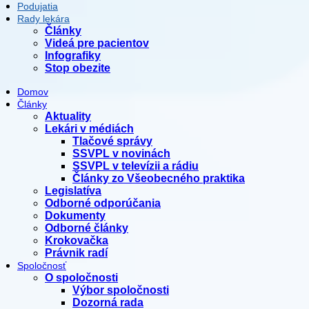
Podujatia
Rady lekára
Články
Videá pre pacientov
Infografiky
Stop obezite
Domov
Články
Aktuality
Lekári v médiách
Tlačové správy
SSVPL v novinách
SSVPL v televízii a rádiu
Články zo Všeobecného praktika
Legislatíva
Odborné odporúčania
Dokumenty
Odborné články
Krokovačka
Právnik radí
Spoločnosť
O spoločnosti
Výbor spoločnosti
Dozorná rada