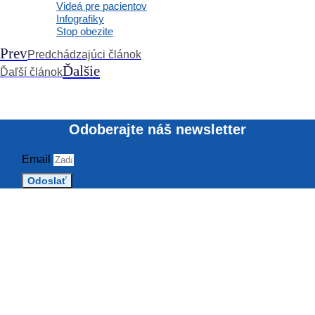
Videá pre pacientov
Infografiky
Stop obezite
Prev
Predchádzajúci článok
Ďalšie
Ďaľší článok
Odoberajte náš newsletter
Email
Odoslať