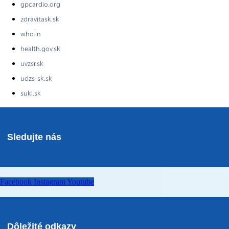
gpcardio.org
zdravitask.sk
who.in
health.gov.sk
uvzsr.sk
udzs-sk.sk
sukl.sk
Sledujte nás
Facebook
Instagram
Youtube
Dôležité odkazy