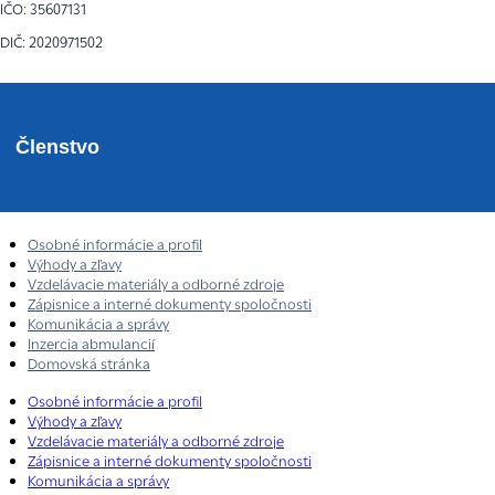
IČO: 35607131
DIČ: 2020971502
Členstvo
Osobné informácie a profil
Výhody a zľavy
Vzdelávacie materiály a odborné zdroje
Zápisnice a interné dokumenty spoločnosti
Komunikácia a správy
Inzercia abmulancií
Domovská stránka
Osobné informácie a profil
Výhody a zľavy
Vzdelávacie materiály a odborné zdroje
Zápisnice a interné dokumenty spoločnosti
Komunikácia a správy