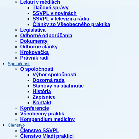
Lekári v médiách
Tlačové správy
SSVPL v novinách
SSVPL v televízii a rádiu
Články zo Všeobecného praktika
Legislatíva
Odborné odporúčania
Dokumenty
Odborné články
Krokovačka
Právnik radí
Spoločnosť
O spoločnosti
Výbor spoločnosti
Dozorná rada
Stanovy na stiahnutie
História
Zápisnice
Kontakt
Konferencie
Všeobecný praktik
Kompendium medicíny
Členstvo
Členstvo SSVPL
Členstvo Mladí praktici