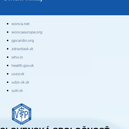
wonca.net
woncaeurope.org
gpcardio.org
zdravitask.sk
who.in
health.gov.sk
uvzsr.sk
udzs-sk.sk
sukl.sk