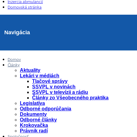
Inzercia abmulancií
Domovská stránka
Navigácia
Domov
Články
Aktuality
Lekári v médiách
Tlačové správy
SSVPL v novinách
SSVPL v televízii a rádiu
Články zo Všeobecného praktika
Legislatíva
Odborné odporúčania
Dokumenty
Odborné články
Krokovačka
Právnik radí
Spoločnosť