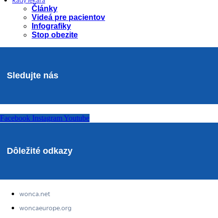
Rady lekára
Články
Videá pre pacientov
Infografiky
Stop obezite
Sledujte nás
Facebook
Instagram
Youtube
Dôležité odkazy
wonca.net
woncaeurope.org