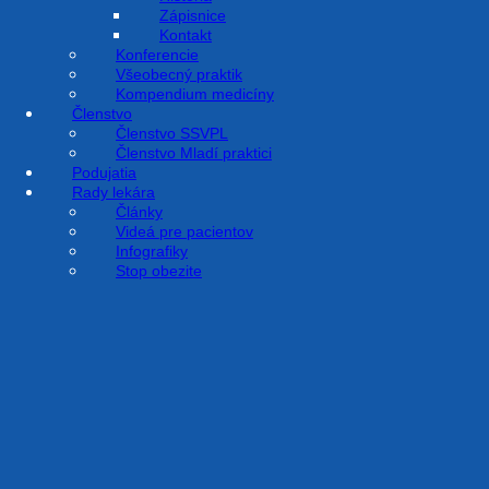
Je však základným predpokladom pre realizáciu zdravotného
Zápisnice
výkonu pacientovi.
Kontakt
Konferencie
Lekári ho od pacientov získavajú rôznymi spôsobmi. Či už ide
Všeobecný praktik
o podpis lekárskej správy alebo len o jednoduchý zápis do
Kompendium medicíny
zdravotnej dokumentácie pacienta.
Členstvo
Členstvo SSVPL
Postačujú však takéto spôsoby získania informovaného
Členstvo Mladí praktici
súhlasu od pacienta pre zabezpečenie účinnej ochrany lekára?
Podujatia
Je možné získať informovaný súhlas od pacienta, ktorý bude
Rady lekára
riadne spätne preukázateľný a nebude lekárov administratívne
Články
príliš zaťažovať?
Videá pre pacientov
Infografiky
ČÍTAJTE VIAC KLIKNUTÍM SEM.
Stop obezite
NADCHÁDZAJÚCE PODUJATIA
47. výročná konferencia Slovenskej
15.10.2026
spoločnosti všeobecného praktického
lekárstva