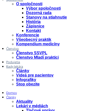
O spoločnosti
Výbor spoločnosti
Dozorná rada
Stanovy na stiahnutie
História
Zápisnice
Kontakt
Konferencie
Všeobecný praktik
Kompendium medicíny
Členstvo
Členstvo SSVPL
Členstvo Mladí praktici
Podujatia
Rady lekára
Články
Videá pre pacientov
Infografiky
Stop obezite
Domov
Články
Aktuality
Lekári v médiách
Tlačové správy