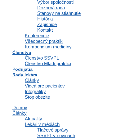
Výbor spoločnosti
Dobrý deň vážení kolegovia, na základe podnetov od kolegov v teréne
Dozorná rada
som oficiálne vyzvala ambulancie špecializovanej zdravotnej
Stanovy na stiahnutie
starostlivosti, aby sa
História
Zápisnice
Čítať viac »
Kontakt
Konferencie
Všeobecný praktik
Kompendium medicíny
Členstvo
Členstvo SSVPL
Členstvo Mladí praktici
Podujatia
Rady lekára
Články
Videá pre pacientov
Infografiky
Stop obezite
Domov
Spracúvanie osobných údajov v zdravotníctve,
Články
Aktuality
ako na to?
Lekári v médiách
Tlačové správy
SSVPL v novinách
Spracúvanie a ochrana osobných údajov sa v posledných rokoch stali