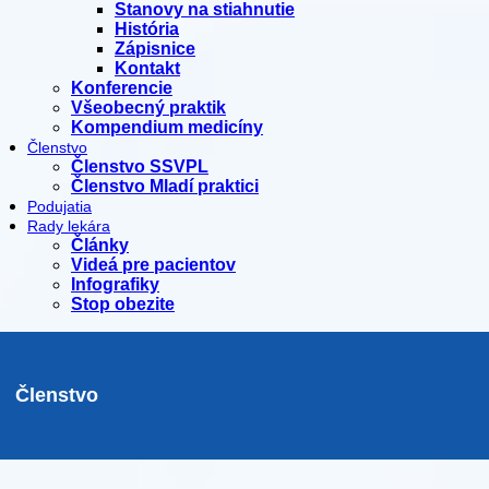
Stanovy na stiahnutie
História
Zápisnice
Kontakt
Konferencie
Všeobecný praktik
Kompendium medicíny
Členstvo
Členstvo SSVPL
Členstvo Mladí praktici
Podujatia
Rady lekára
Články
Videá pre pacientov
Infografiky
Stop obezite
Členstvo