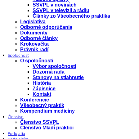
SSVPL v novinách
SSVPL v televízii a rádiu
Články zo Všeobecného praktika
Legislatíva
Odborné odporúčania
Dokumenty
Odborné články
Krokovačka
Právnik radí
Spoločnosť
O spoločnosti
Výbor spoločnosti
Dozorná rada
Stanovy na stiahnutie
História
Zápisnice
Kontakt
Konferencie
Všeobecný praktik
Kompendium medicíny
Členstvo
Členstvo SSVPL
Členstvo Mladí praktici
Podujatia