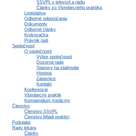
citlivou a dôležitou témou. Rýchly technologický rozvoj a globalizácia
SSVPL v televízii a rádiu
so sebou prinášajú stále nové
Články zo Všeobecného praktika
Legislatíva
Čítať viac »
Odborné odporúčania
Dokumenty
Odborné články
Krokovačka
Právnik radí
Spoločnosť
O spoločnosti
Výbor spoločnosti
Dozorná rada
Stanovy na stiahnutie
História
Zápisnice
Kontakt
Konferencie
Všeobecný praktik
Kompendium medicíny
Nádej pre našich starších
Členstvo
Členstvo SSVPL
Všetci vieme, že vek so sebou prináša zdravotné problémy. Jednými
Členstvo Mladí praktici
z najvážnejších a najzákernejších sú ochorenia nášho mozgu.
Podujatia
Prichádzajú pomaly a nepozorovane a keď
Rady lekára
Články
Čítať viac »