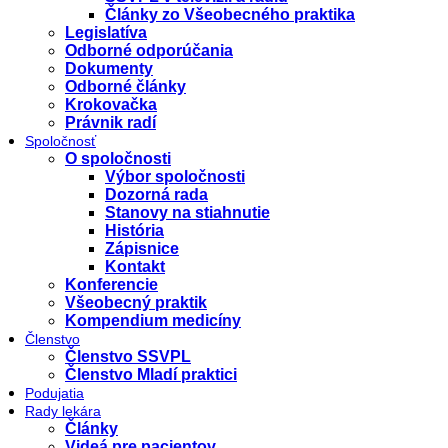
Články zo Všeobecného praktika
Legislatíva
Odborné odporúčania
Dokumenty
Odborné články
Krokovačka
Právnik radí
Spoločnosť
O spoločnosti
Výbor spoločnosti
Dozorná rada
Stanovy na stiahnutie
História
Zápisnice
Kontakt
Konferencie
Všeobecný praktik
Kompendium medicíny
Členstvo
Členstvo SSVPL
Členstvo Mladí praktici
Podujatia
Rady lekára
Články
Videá pre pacientov