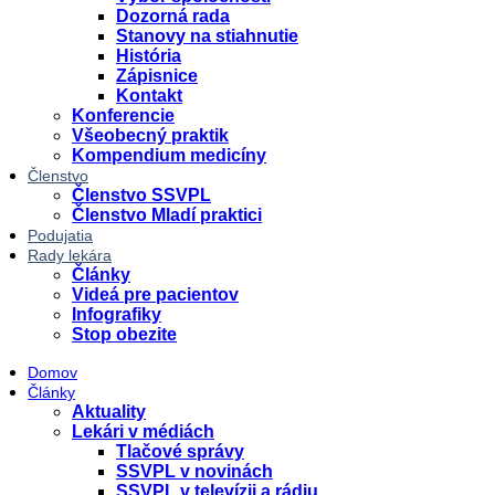
Dozorná rada
Stanovy na stiahnutie
História
Zápisnice
Kontakt
Konferencie
Všeobecný praktik
Kompendium medicíny
Členstvo
Členstvo SSVPL
Členstvo Mladí praktici
Podujatia
Rady lekára
Články
Videá pre pacientov
Infografiky
Stop obezite
Domov
Články
Aktuality
Lekári v médiách
Tlačové správy
SSVPL v novinách
SSVPL v televízii a rádiu