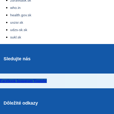
zdravitask.sk
who.in
health.gov.sk
uvzsr.sk
udzs-sk.sk
sukl.sk
Sledujte nás
Facebook
Instagram
Youtube
Dôležité odkazy