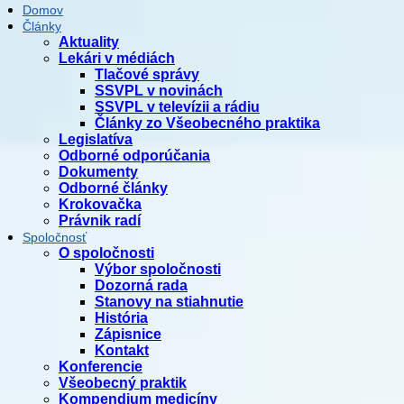
Domov
Články
Aktuality
Lekári v médiách
Tlačové správy
SSVPL v novinách
SSVPL v televízii a rádiu
Články zo Všeobecného praktika
Legislatíva
Odborné odporúčania
Dokumenty
Odborné články
Krokovačka
Právnik radí
Spoločnosť
O spoločnosti
Výbor spoločnosti
Dozorná rada
Stanovy na stiahnutie
História
Zápisnice
Kontakt
Konferencie
Všeobecný praktik
Kompendium medicíny