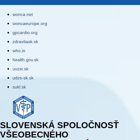
wonca.net
woncaeurope.org
gpcardio.org
zdravitask.sk
who.in
health.gov.sk
uvzsr.sk
udzs-sk.sk
sukl.sk
SLOVENSKÁ SPOLOČNOSŤ
VŠEOBECNÉHO