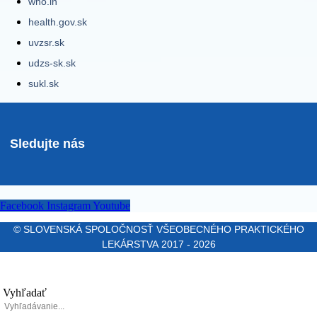
who.in
health.gov.sk
uvzsr.sk
udzs-sk.sk
sukl.sk
Sledujte nás
Facebook
Instagram
Youtube
© SLOVENSKÁ SPOLOČNOSŤ VŠEOBECNÉHO PRAKTICKÉHO
LEKÁRSTVA 2017 - 2026
Vyhľadať