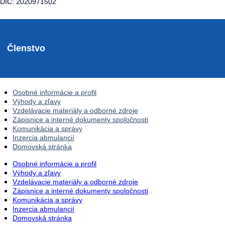
DIČ: 2020971502
Členstvo
Osobné informácie a profil
Výhody a zľavy
Vzdelávacie materiály a odborné zdroje
Zápisnice a interné dokumenty spoločnosti
Komunikácia a správy
Inzercia abmulancií
Domovská stránka
Osobné informácie a profil
Výhody a zľavy
Vzdelávacie materiály a odborné zdroje
Zápisnice a interné dokumenty spoločnosti
Komunikácia a správy
Inzercia abmulancií
Domovská stránka