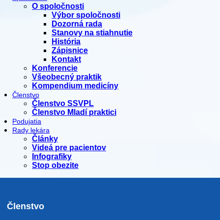
O spoločnosti
Výbor spoločnosti
Dozorná rada
Stanovy na stiahnutie
História
Zápisnice
Kontakt
Konferencie
Všeobecný praktik
Kompendium medicíny
Členstvo
Členstvo SSVPL
Členstvo Mladí praktici
Podujatia
Rady lekára
Články
Videá pre pacientov
Infografiky
Stop obezite
Členstvo