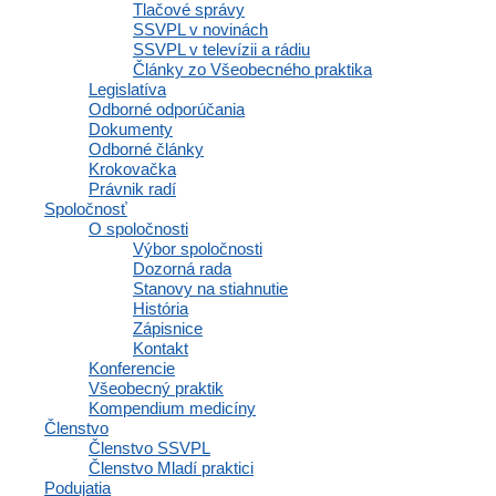
Informácie o dodávateľovi:
Tlačové správy
SSVPL v novinách
Eva Trade Company s.r.o., Družby 1307, Topolčany
SSVPL v televízii a rádiu
Články zo Všeobecného praktika
IČO: 48333328, DIČ: 2120138163, sme platci DPH
Legislatíva
Odborné odporúčania
Dokumenty
Odborné články
NADCHÁDZAJÚCE PODUJATIA
Krokovačka
Právnik radí
Spoločnosť
O spoločnosti
Výbor spoločnosti
Dozorná rada
47. výročná konferencia Slovenskej
Stanovy na stiahnutie
📅
15.10.2026
spoločnosti všeobecného praktického
História
lekárstva
Zápisnice
Kontakt
Konferencie
Všeobecný praktik
MOHLO BY VÁS ZAUJAŤ
Kompendium medicíny
Členstvo
Členstvo SSVPL
Členstvo Mladí praktici
Podujatia