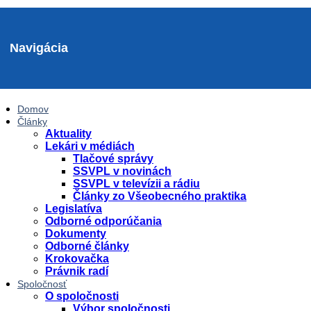
Navigácia
Domov
Články
Aktuality
Lekári v médiách
Tlačové správy
SSVPL v novinách
SSVPL v televízii a rádiu
Články zo Všeobecného praktika
Legislatíva
Odborné odporúčania
Dokumenty
Odborné články
Krokovačka
Právnik radí
Spoločnosť
O spoločnosti
Výbor spoločnosti