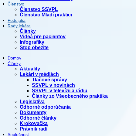
Členstvo
Členstvo SSVPL
Členstvo Mladí praktici
Podujatia
Rady lekára
Články
Videá pre pacientov
Infografiky
Stop obezite
Domov
Články
Aktuality
Lekári v médiách
Tlačové správy
SSVPL v novinách
SSVPL v televízii a rádiu
Články zo Všeobecného praktika
Legislatíva
Odborné odporúčania
Dokumenty
Odborné články
Krokovačka
Právnik radí
Spoločnosť