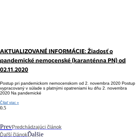
AKTUALIZOVANÉ INFORMÁCIE: Žiadosť o
pandemické nemocenské (karanténna PN) od
02.11.2020
Postup pri pandemickom nemocenskom od 2. novembra 2020 Postup
vypracovaný v súlade s platnými opatreniami ku dňu 2. novembra
2020 Na pandemické
Čítať viac »
Prev
Predchádzajúci článok
Ďalšie
Ďaľší článok