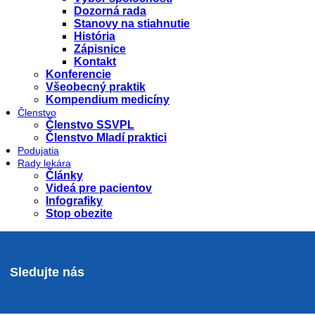
Dozorná rada
Stanovy na stiahnutie
História
Zápisnice
Kontakt
Konferencie
Všeobecný praktik
Kompendium medicíny
Členstvo
Členstvo SSVPL
Členstvo Mladí praktici
Podujatia
Rady lekára
Články
Videá pre pacientov
Infografiky
Stop obezite
Sledujte nás