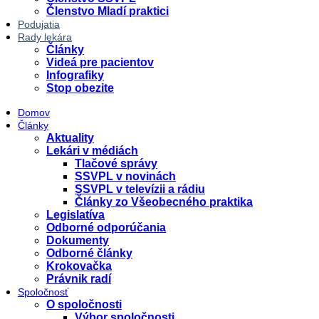
Členstvo Mladí praktici
Podujatia
Rady lekára
Články
Videá pre pacientov
Infografiky
Stop obezite
Domov
Články
Aktuality
Lekári v médiách
Tlačové správy
SSVPL v novinách
SSVPL v televízii a rádiu
Články zo Všeobecného praktika
Legislatíva
Odborné odporúčania
Dokumenty
Odborné články
Krokovačka
Právnik radí
Spoločnosť
O spoločnosti
Výbor spoločnosti