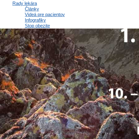
Rady lekára
Články
Videá pre pacientov
Infografiky
Stop obezite