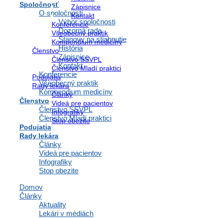
Spoločnosť
Zápisnice
PRIHLÁSIŤ NA
workshopy@ssvpl.sk
O spoločnosti
Kontakt
Výbor spoločnosti
Konferencie
Dozorná rada
Všeobecný praktik
Stanovy na stiahnutie
Kompendium medicíny
História
Členstvo
Zápisnice
Členstvo SSVPL
Kontakt
Členstvo Mladí praktici
Konferencie
Podujatia
Všeobecný praktik
Rady lekára
Kompendium medicíny
Články
Členstvo
Videá pre pacientov
Členstvo SSVPL
Infografiky
Členstvo Mladí praktici
Stop obezite
Podujatia
Rady lekára
Články
Videá pre pacientov
Infografiky
Stop obezite
Domov
Články
Aktuality
Lekári v médiách