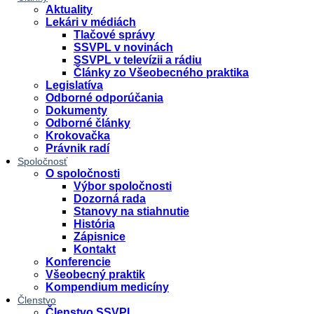
Aktuality
Lekári v médiách
Tlačové správy
SSVPL v novinách
SSVPL v televízii a rádiu
Články zo Všeobecného praktika
Legislatíva
Odborné odporúčania
Dokumenty
Odborné články
Krokovačka
Právnik radí
Spoločnosť
O spoločnosti
Výbor spoločnosti
Dozorná rada
Stanovy na stiahnutie
História
Zápisnice
Kontakt
Konferencie
Všeobecný praktik
Kompendium medicíny
Členstvo
Členstvo SSVPL