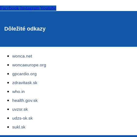
Facebook
Instagram
Youtube
Dôležité odkazy
wonca.net
woncaeurope.org
gpcardio.org
zdravitask.sk
who.in
health.gov.sk
uvzsr.sk
udzs-sk.sk
sukl.sk