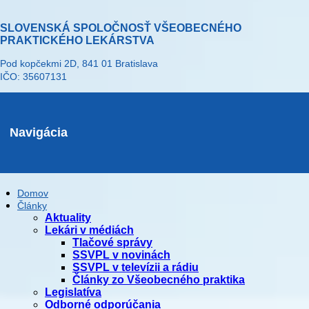
SLOVENSKÁ SPOLOČNOSŤ VŠEOBECNÉHO
PRAKTICKÉHO LEKÁRSTVA
Pod kopčekmi 2D, 841 01 Bratislava
IČO: 35607131
Navigácia
Domov
Články
Aktuality
Lekári v médiách
Tlačové správy
SSVPL v novinách
SSVPL v televízii a rádiu
Články zo Všeobecného praktika
Legislatíva
Odborné odporúčania