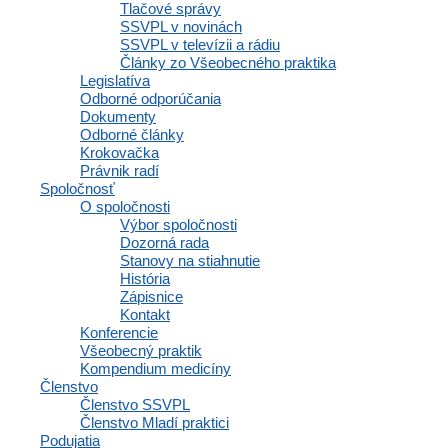
Tlačové správy
SSVPL v novinách
SSVPL v televízii a rádiu
Články zo Všeobecného praktika
Legislatíva
Odborné odporúčania
Dokumenty
Odborné články
Krokovačka
Právnik radí
Spoločnosť
O spoločnosti
Výbor spoločnosti
Dozorná rada
Stanovy na stiahnutie
História
Zápisnice
Kontakt
Konferencie
Všeobecný praktik
Kompendium medicíny
Členstvo
Členstvo SSVPL
Členstvo Mladí praktici
Podujatia