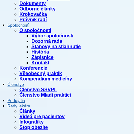
Dokumenty
Odborné články
Krokovačka
Právnik radí
Spoločnosť
O spoločnosti
Výbor spoločnosti
Dozorná rada
Stanovy na stiahnutie
História
Zápisnice
Kontakt
Konferencie
Všeobecný praktik
Kompendium medicíny
Členstvo
Členstvo SSVPL
Členstvo Mladí praktici
Podujatia
Rady lekára
Články
Videá pre pacientov
Infografiky
Stop obezite