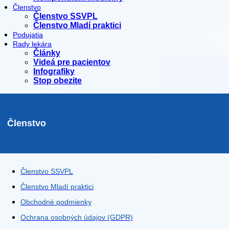
Členstvo
Členstvo SSVPL
Členstvo Mladí praktici
Podujatia
Rady lekára
Články
Videá pre pacientov
Infografiky
Stop obezite
Členstvo
Členstvo SSVPL
Členstvo Mladí praktici
Obchodné podmienky
Ochrana osobných údajov (GDPR)