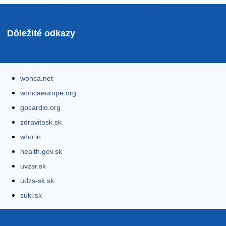
Dôležité odkazy
wonca.net
woncaeurope.org
gpcardio.org
zdravitask.sk
who.in
health.gov.sk
uvzsr.sk
udzs-sk.sk
sukl.sk