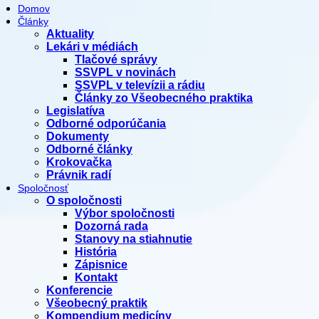
Domov
Články
Aktuality
Lekári v médiách
Tlačové správy
SSVPL v novinách
SSVPL v televízii a rádiu
Články zo Všeobecného praktika
Legislatíva
Odborné odporúčania
Dokumenty
Odborné články
Krokovačka
Právnik radí
Spoločnosť
O spoločnosti
Výbor spoločnosti
Dozorná rada
Stanovy na stiahnutie
História
Zápisnice
Kontakt
Konferencie
Všeobecný praktik
Kompendium medicíny